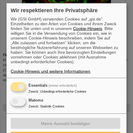
Wir respektieren Ihre Privatsphäre
Wir (GSI GmbH) verwenden Cookies auf „gsi.de“.
Einzelheiten zu den Arten von Cookies und ihrem Zweck
finden Sie unten und in unserem
Cookie-Hinweis
. Bitte
willigen Sie in die Verwendung von Cookies ein, wie in
unserem Cookie-Hinweis beschrieben, indem Sie auf
„Alle zulassen und fortsetzen“ klicken, um die
©
bestmögliche Nutzererfahrung auf unseren Webseiten zu
haben. Sie können auch Ihre bevorzugten Einstellungen
Figure 5:
An example of a biological phantom (3D in vitro model)
vornehmen oder Cookies ablehnen (mit Ausnahme
In this figure, an example of a biological phantom (3D in vitro model), made in
unbedingt erforderlicher Cookies).
collaboration with Dr. Bonani, (BIOTech, University of Trento, Italy). The CHO
(Chinese Hamster Ovary) cells are growing on silk fiber immersed in an
Cookie-Hinweis und weitere Informationen
.
alginate gel (Alginic acid salt; alginates are widely used as thickeners and
emulsifiers by the food and cosmetics industry).
Essentials
(immer erforderlich)
Zweck
:
Unbedingt erforderliche Cookies
Matomo
Zweck
:
Statistik-Cookies
FAIR
Bei GSI entsteht das neue Beschleunigerzentrum FAIR.
Erfahren Sie
Meine Auswahl bestätigen
mehr.