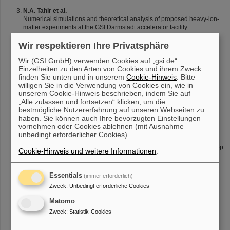
N.A. Tahir et al.
Numerical simulations and theoretical analysis of proposed heavy-ion-
matter experiments at the GSI Darmstadt accelerator facility
Physics of Plasmas
5
(12), pp. 4426-4455, 1998
Wir respektieren Ihre Privatsphäre
N.A. Tahir et al.
Creation of metallic hydrogen in imploding cylindrical targets with
Wir (GSI GmbH) verwenden Cookies auf „gsi.de“.
intense heavy ion beams to be produced at the GSI Darmstadt SIS
Einzelheiten zu den Arten von Cookies und ihrem Zweck
Facility
finden Sie unten und in unserem
Cookie-Hinweis
. Bitte
Physics Letters A
249
(1998), pp. 489-494
willigen Sie in die Verwendung von Cookies ein, wie in
unserem Cookie-Hinweis beschrieben, indem Sie auf
M. Dornik et al.
„Alle zulassen und fortsetzen“ klicken, um die
Heavy-ion-beam-induced motion in rare-gas cryo targets
bestmögliche Nutzererfahrung auf unseren Webseiten zu
Fusion Engineering and Design
32-33
(1996), pp. 511-516
haben. Sie können auch Ihre bevorzugten Einstellungen
vornehmen oder Cookies ablehnen (mit Ausnahme
J. Jacoby et al.
unbedingt erforderlicher Cookies).
Interaction of heavy ions with plasmas
Nuclear Instruments and Methods in Physics Research B
115
(1996), pp.
Cookie-Hinweis und weitere Informationen
.
67-13
C. Stöckl et al.
Essentials
(immer erforderlich)
Interaction of heavy ion beams with dense plasmas
Zweck
:
Unbedingt erforderliche Cookies
Laser and particle Beams
14
/4 (1996), pp.561-574
Matomo
Zweck
:
Statistik-Cookies