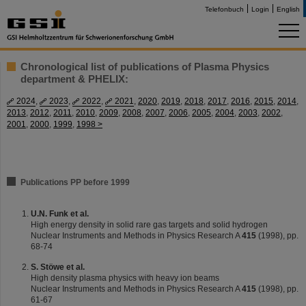
Telefonbuch
Login
English
Chronological list of publications of Plasma Physics
department & PHELIX:
2024
,
2023
,
2022
,
2021
,
2020
,
2019
,
2018
,
2017
,
2016
,
2015
,
2014
,
2013
,
2012
,
2011
,
2010
,
2009
,
2008
,
2007
,
2006
,
2005
,
2004
,
2003
,
2002
,
2001
,
2000
,
1999
,
1998 >
Publications PP before 1999
U.N. Funk et al.
High energy density in solid rare gas targets and solid hydrogen
Nuclear Instruments and Methods in Physics Research A
415
(1998), pp.
68-74
S. Stöwe et al.
High density plasma physics with heavy ion beams
Nuclear Instruments and Methods in Physics Research A
415
(1998), pp.
61-67