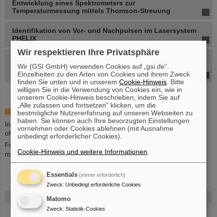
Entwicklung eines Spektrometers zur
Temperaturmessung mittels Thomson-Streuung
Identifikation von Vor- und Nachpulsen im Lasersystem
PHELIX
Wir respektieren Ihre Privatsphäre
Simulation von laser-getriebenen Gamma- und
Neutronenquellen und die Erzeugung von
Wir (GSI GmbH) verwenden Cookies auf „gsi.de“.
medizinischen Radioisotopen
Einzelheiten zu den Arten von Cookies und ihrem Zweck
finden Sie unten und in unserem
Cookie-Hinweis
. Bitte
willigen Sie in die Verwendung von Cookies ein, wie in
unserem Cookie-Hinweis beschrieben, indem Sie auf
„Alle zulassen und fortsetzen“ klicken, um die
Internships
bestmögliche Nutzererfahrung auf unseren Webseiten zu
haben. Sie können auch Ihre bevorzugten Einstellungen
Internships for master students and PhD student positions are
vornehmen oder Cookies ablehnen (mit Ausnahme
offered regularly in the department.
unbedingt erforderlicher Cookies).
For the latest offers please send your resumes and a short
Cookie-Hinweis und weitere Informationen
.
motivation email to Prof. V. Bagnoud.
Essentials
(immer erforderlich)
Zweck
:
Unbedingt erforderliche Cookies
FAIR
Matomo
Zweck
:
Statistik-Cookies
Bei GSI entsteht das neue Beschleunigerzentrum FAIR.