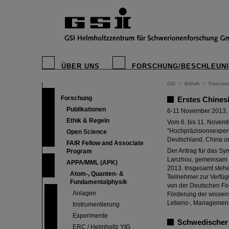
ÜBER UNS
FORSCHUNG/BESCHLEUN
GSI
>
@Work
>
Forschun
Forschung
Erstes Chines
Publikationen
6-11 November 2013,
Ethik & Regeln
Vom 6. bis 11. Novem
"Hochpräzisionsexperi
Open Science
Deutschland, China u
FAIR Fellow and Associate
Der Antrag für das Sym
Program
Lanzhou, gemeinsam ge
APPA/MML (APK)
2013. Insgesamt stehe
Atom-, Quanten- &
Teilnehmer zur Verfü
Fundamentalphysik
von der Deutschen For
Anlagen
Förderung der wissen
Lebens-, Management-
Instrumentierung
Experimente
Schwedischer 
ERC / Helmholtz YIG