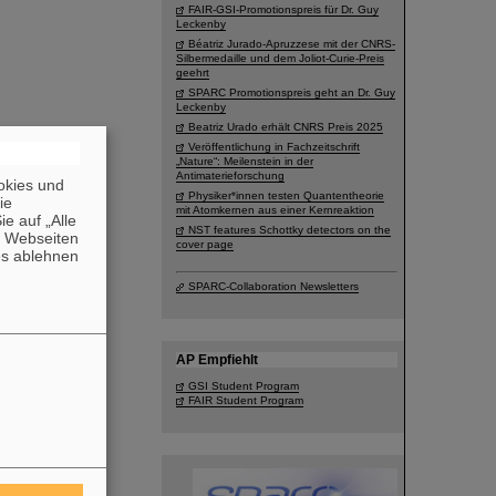
FAIR-GSI-Promotionspreis für Dr. Guy
Leckenby
Béatriz Jurado-Apruzzese mit der CNRS-
Silbermedaille und dem Joliot-Curie-Preis
geehrt
SPARC Promotionspreis geht an Dr. Guy
Leckenby
Beatriz Urado erhält CNRS Preis 2025
Veröffentlichung in Fachzeitschrift
„Nature“: Meilenstein in der
Antimaterieforschung
okies und
Physiker*innen testen Quantentheorie
die
mit Atomkernen aus einer Kernreaktion
e auf „Alle
NST features Schottky detectors on the
n Webseiten
cover page
es ablehnen
SPARC-Collaboration Newsletters
AP Empfiehlt
GSI Student Program
FAIR Student Program