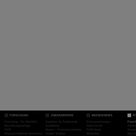
FORSCHUNG
JOBS/KARRIERE
MEDIEN/NEWS
A
Forschung - Ein Überblick
Angebote für Studierende
Pressemitteilungen
Forsc
Beschleunigeranlage
Ausbildung
News-Archiv
Admini
FAIR
Master / Promotionsarbeiten
FAIR-News
Gesamt
Wissenschaftliche Netzwerke
Duales Studium
Mediathek
Beschl