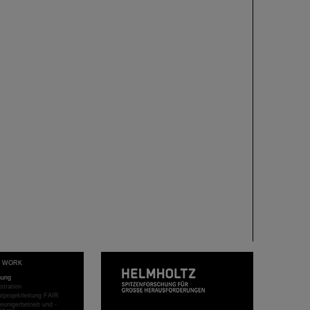
T WORK
hung
stration
projektleitung FAIR
eunigerbetrieb und -