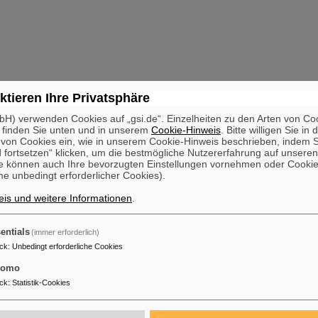
ktieren Ihre Privatsphäre
H) verwenden Cookies auf „gsi.de“. Einzelheiten zu den Arten von Co
 finden Sie unten und in unserem
Cookie-Hinweis
. Bitte willigen Sie in 
on Cookies ein, wie in unserem Cookie-Hinweis beschrieben, indem Si
 fortsetzen“ klicken, um die bestmögliche Nutzererfahrung auf unsere
e können auch Ihre bevorzugten Einstellungen vornehmen oder Cooki
e unbedingt erforderlicher Cookies).
is und weitere Informationen
.
entials
(immer erforderlich)
ck
:
Unbedingt erforderliche Cookies
tomo
ck
:
Statistik-Cookies