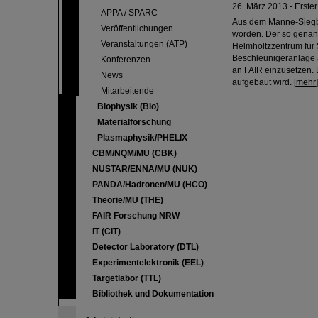
26. März 2013 - Erster
APPA / SPARC
Aus dem Manne-Siegbah
Veröffentlichungen
worden. Der so genan
Veranstaltungen (ATP)
Helmholtzzentrum für
Beschleunigeranlage a
Konferenzen
an FAIR einzusetzen. 
News
aufgebaut wird. [
mehr
]
Mitarbeitende
Biophysik (Bio)
Materialforschung
Plasmaphysik/PHELIX
CBM/NQM/MU (CBK)
NUSTAR/ENNA/MU (NUK)
PANDA/Hadronen/MU (HCO)
Theorie/MU (THE)
FAIR Forschung NRW
IT (CIT)
Detector Laboratory (DTL)
Experimentelektronik (EEL)
Targetlabor (TTL)
Bibliothek und Dokumentation