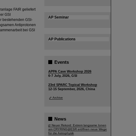
anlage FAIR geliefert
er GSI
AP Seminar
er bestehenden GSI-
langsamen Antiprotonen
usammenarbeit bei GSI
AP Publications
Events
APPA Cave Workshop 2026
6-7 July, 2026, GSI
23rd SPARC Topical Workshop
12-15 September, 2026, China
Archive
News
Neuer Rekord: Extrem langsame Ionen
am CRYRING@ESR eröffnen neue Wege
für die Astrophysik