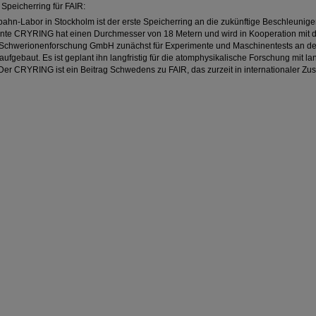
 Speicherring für FAIR:
n-Labor in Stockholm ist der erste Speicherring an die zukünftige Beschleuniger
nte CRYRING hat einen Durchmesser von 18 Metern und wird in Kooperation mit d
 Schwerionenforschung GmbH zunächst für Experimente und Maschinentests an d
ufgebaut. Es ist geplant ihn langfristig für die atomphysikalische Forschung mit 
Der CRYRING ist ein Beitrag Schwedens zu FAIR, das zurzeit in internationaler Z