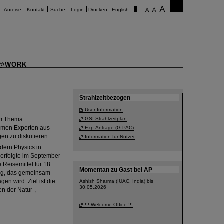
Anreise
Kontakt
Suche
Login
Drucken
English
@WORK
Strahlzeitbezogen
User Information
um Thema
GSI-Strahlzeitplan
ommen Experten aus
Exp.Anträge (G-PAC)
en zu diskutieren.
Information für Nutzer
odern Physics in
 erfolgte im September
Reisemittel für 18
Momentan zu Gast bei AP
ung, das gemeinsam
n wird. Ziel ist die
Ashish Sharma (IUAC, India) bis
30.05.2026
n der Natur-,
!!! Welcome Office !!!