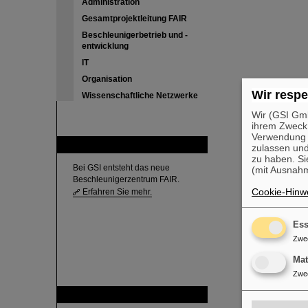
Administration
Gesamtprojektleitung FAIR
Beschleunigerbetrieb und -
entwicklung
IT
Organisation
Wir respe
Wissenschaftliche Netzwerke
Wir (GSI Gmb
ihrem Zweck
Verwendung v
FAIR
zulassen und
zu haben. Si
Bei GSI entsteht das neue
(mit Ausnahm
Beschleunigerzentrum FAIR.
Cookie-Hinwe
Erfahren Sie mehr.
Ess
Zwe
Ma
Zwe
GSI ist Mitglied bei