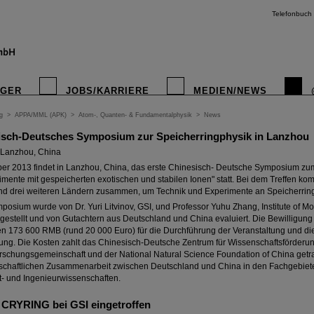
Telefonbuch
IGER
JOBS/KARRIERE
MEDIEN/NEWS
g
>
APPA/MML (APK)
>
Atom-, Quanten- & Fundamentalphysik
>
News
isch-Deutsches Symposium zur Speicherringphysik in Lanzhou
 Lanzhou, China
ber 2013 findet in Lanzhou, China, das erste Chinesisch- Deutsche Symposium z
mente mit gespeicherten exotischen und stabilen Ionen" statt. Bei dem Treffen k
nd drei weiteren Ländern zusammen, um Technik und Experimente an Speicherring
posium wurde von Dr. Yuri Litvinov, GSI, und Professor Yuhu Zhang, Institute of M
stellt und von Gutachtern aus Deutschland und China evaluiert. Die Bewilligung
n 173 600 RMB (rund 20 000 Euro) für die Durchführung der Veranstaltung und die 
gung. Die Kosten zahlt das Chinesisch-Deutsche Zentrum für Wissenschaftsförder
schungsgemeinschaft und der National Natural Science Foundation of China getrage
schaftlichen Zusammenarbeit zwischen Deutschland und China in den Fachgebiete
 und Ingenieurwissenschaften.
CRYRING bei GSI eingetroffen