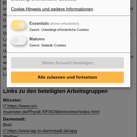
Elektronenkühlers in Kollaboration mit der PTB in Braunschweig
und der Arbeitsgruppe von Prof. Weinheimer (Münster). Unterstützt
Cookie-Hinweis und weitere Informationen
.
wurde Sie dabei von der Abteilung Experiment-Elektronik von der
GSI durch die Entwicklung der entsprechenden Hardware für das
Essentials
(immer erforderlich)
photon-Tagging in Form eines VUPROM-basierten TDC.
Zweck
:
Unbedingt erforderliche Cookies
Die Entwicklung maßgeschneiderter gepulster und kontinuierlicher
Lasersysteme ist für die Spektroskopie an relativistischen
Matomo
Ionenstrahlen im ESR, HESR und CRYRING aber auch für die
Zweck
:
Statistik-Cookies
Untersuchungen an kalten, ruhenden Ionen in Ionenfallen von
entscheidender Bedeutung. Im Rahmen des Forschungsverbundes
werden sich die Arbeitsgruppen weiter eng vernetzen und ihre
Meine Auswahl bestätigen
jeweilige Expertise in die verschiedenen Experimente zur
Laserspektroskopie einbringen.
Alle zulassen und fortsetzen
Links zu den beteiligten Arbeitsgruppen
Münster:
https://www.uni-
muenster.de/Physik.KP/AGWeinheimer/index.html
Darmstadt:
Birkl:
https://www.iap.tu-darmstadt.de/apq
Walther: