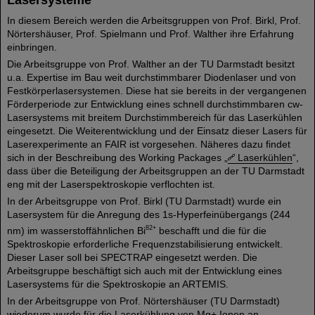
In diesem Bereich werden die Arbeitsgruppen von Prof. Birkl, Prof.
Nörtershäuser, Prof. Spielmann und Prof. Walther ihre Erfahrung
einbringen.
Die Arbeitsgruppe von Prof. Walther an der TU Darmstadt besitzt
u.a. Expertise im Bau weit durchstimmbarer Diodenlaser und von
Festkörperlasersystemen. Diese hat sie bereits in der vergangenen
Förderperiode zur Entwicklung eines schnell durchstimmbaren cw-
Lasersystems mit breitem Durchstimmbereich für das Laserkühlen
eingesetzt. Die Weiterentwicklung und der Einsatz dieser Lasers für
Laserexperimente an FAIR ist vorgesehen. Näheres dazu findet
sich in der Beschreibung des Working Packages „
Laserkühlen
“,
dass über die Beteiligung der Arbeitsgruppen an der TU Darmstadt
eng mit der Laserspektroskopie verflochten ist.
In der Arbeitsgruppe von Prof. Birkl (TU Darmstadt) wurde ein
Lasersystem für die Anregung des 1s-Hyperfeinübergangs (244
82+
nm) im wasserstoffähnlichen Bi
beschafft und die für die
Spektroskopie erforderliche Frequenzstabilisierung entwickelt.
Dieser Laser soll bei SPECTRAP eingesetzt werden. Die
Arbeitsgruppe beschäftigt sich auch mit der Entwicklung eines
Lasersystems für die Spektroskopie an ARTEMIS.
In der Arbeitsgruppe von Prof. Nörtershäuser (TU Darmstadt)
wiederum wurde für die Laserkühlung von Mg+ Ionen an