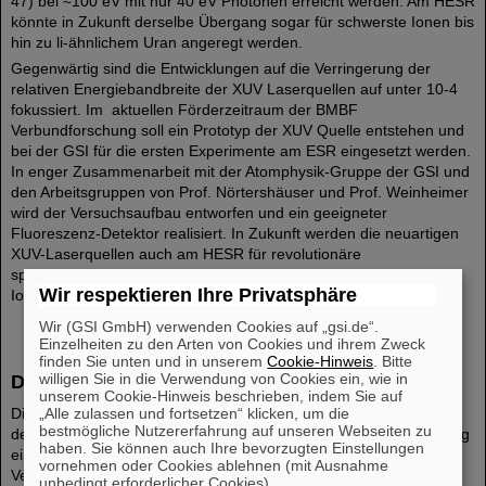
47) bei ≈100 eV mit nur 40 eV Photonen erreicht werden. Am HESR
könnte in Zukunft derselbe Übergang sogar für schwerste Ionen bis
hin zu li-ähnlichem Uran angeregt werden.
Gegenwärtig sind die Entwicklungen auf die Verringerung der
relativen Energiebandbreite der XUV Laserquellen auf unter 10-4
fokussiert. Im aktuellen Förderzeitraum der BMBF
Verbundforschung soll ein Prototyp der XUV Quelle entstehen und
bei der GSI für die ersten Experimente am ESR eingesetzt werden.
In enger Zusammenarbeit mit der Atomphysik-Gruppe der GSI und
den Arbeitsgruppen von Prof. Nörtershäuser und Prof. Weinheimer
wird der Versuchsaufbau entworfen und ein geeigneter
Fluoreszenz-Detektor realisiert. In Zukunft werden die neuartigen
XUV-Laserquellen auch am HESR für revolutionäre
spektroskopische Experimente aber auch zur Präparation des
Wir respektieren Ihre Privatsphäre
Ionenstrahls eingesetzt.
Wir (GSI GmbH) verwenden Cookies auf „gsi.de“.
Einzelheiten zu den Arten von Cookies und ihrem Zweck
finden Sie unten und in unserem
Cookie-Hinweis
. Bitte
willigen Sie in die Verwendung von Cookies ein, wie in
Datenaufnahme und HV Diagnostik
unserem Cookie-Hinweis beschrieben, indem Sie auf
„Alle zulassen und fortsetzen“ klicken, um die
Die Arbeitsgruppe von Prof. Nörtershäuser hat wesentliche Teile
bestmögliche Nutzererfahrung auf unseren Webseiten zu
des neuen Datenaufnahmesystems entwickelt mit dem ein Tagging
haben. Sie können auch Ihre bevorzugten Einstellungen
einzelner Photonen ermöglicht wurde und arbeitet an der
vornehmen oder Cookies ablehnen (mit Ausnahme
Verbesserung der Hochspannungsmessungen des
unbedingt erforderlicher Cookies).