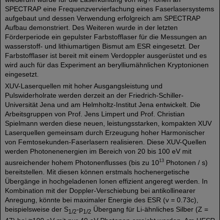
SPECTRAP eine Frequenzvervierfachung eines Faserlasersystems
aufgebaut und dessen Verwendung erfolgreich am SPECTRAP
Aufbau demonstriert. Des Weiteren wurde in der letzten
Förderperiode ein gepulster Farbstofflaser für die Messungen an
wasserstoff- und lithiumartigen Bismut am ESR eingesetzt. Der
Farbstofflaser ist bereit mit einem Verdoppler ausgerüstet und es
wird auch für das Experiment an berylliumähnlichen Kryptonionen
eingesetzt.
XUV-Laserquellen mit hoher Ausgangsleistung und
Pulswiderholrate werden derzeit an der Friedrich-Schiller-
Universität Jena und am Helmholtz-Institut Jena entwickelt. Die
Arbeitsgruppen von Prof. Jens Limpert und Prof. Christian
Spielmann werden diese neuen, leistungsstarken, kompakten XUV
Laserquellen gemeinsam durch Erzeugung hoher Harmonischer
von Femtosekunden-Faserlasern realisieren. Diese XUV-Quellen
werden Photonenenergien im Bereich von 20 bis 100 eV mit
13
ausreichender hohem Photonenflusses (bis zu 10
Photonen / s)
bereitstellen. Mit diesen können erstmals hochenergetische
Übergänge in hochgeladenen Ionen effizient angeregt werden. In
Kombination mit der Doppler-Verschiebung bei antikollinearer
Anregung, könnte bei maximaler Energie des ESR (v = 0.73c),
beispielsweise der S
-p
Übergang für Li-ähnliches Silber (Z =
1/2
1/2