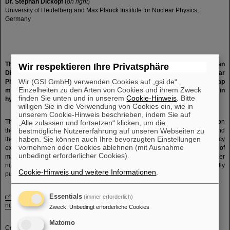
Dr. Stephan Dickopf
(
on right
)
University of Heidelberg and Max Planck Institute for Nuclear Physics,
Germany
This year's SPARC collaboration PhD Prize was awarded to Dr. Stephan
Wir respektieren Ihre Privatsphäre
Dickopf (University of Heidelberg and Max Planck Institute for Nuclear
Wir (GSI GmbH) verwenden Cookies auf „gsi.de“.
Physics) for his thesis entitled “High-precision Penning-trap
Einzelheiten zu den Arten von Cookies und ihrem Zweck
measurements of the magnetic moments and hyperfine splitting in
finden Sie unten und in unserem
Cookie-Hinweis
. Bitte
hydrogen-like beryllium-9”.
willigen Sie in die Verwendung von Cookies ein, wie in
unserem Cookie-Hinweis beschrieben, indem Sie auf
The award recognizes excellent experimental work of Dr. Dickopf, focused on
„Alle zulassen und fortsetzen“ klicken, um die
the highprecision determination of the nuclear moment of beryllium-9 and
bestmögliche Nutzererfahrung auf unseren Webseiten zu
haben. Sie können auch Ihre bevorzugten Einstellungen
the zero-fieldsplitting of its hyperfine structure. The achieved accuracy
vornehmen oder Cookies ablehnen (mit Ausnahme
exceeds the one from previous measurements by up to two orders of
unbedingt erforderlicher Cookies).
magnitude, which makes beryllium9 an excellent reference sample for other
nuclear moment measurements. The results of this work were recently
Cookie-Hinweis und weitere Informationen
.
published in Nature.
S. Dickopf et al., Precision spectroscopy on 9Be overcomes limitations of
Essentials
(immer erforderlich)
nuclear structure, Nature 632, 757 (2024)
Zweck
:
Unbedingt erforderliche Cookies
Matomo
Contact: Andrey Surzhykov, PTB & TU Braunschweig, Head of SPARC Award