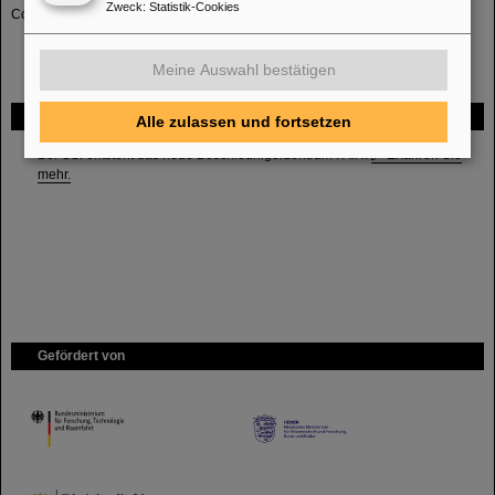
Zweck
:
Statistik-Cookies
Committee
Meine Auswahl bestätigen
FAIR
Alle zulassen und fortsetzen
Bei GSI entsteht das neue Beschleunigerzentrum FAIR.
Erfahren Sie
mehr.
Gefördert von
HMWK