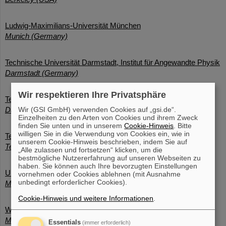
Ludwig-Maximilians-Universität München
Munich (Germany)
Technische Universität Darmstadt, Institut für Angewandte Physik
Darmstadt (Germany)
Wir respektieren Ihre Privatsphäre
Technische Universität Darmstadt, Institut für Kernphysik
Wir (GSI GmbH) verwenden Cookies auf „gsi.de“.
Darmstadt (Germany)
Einzelheiten zu den Arten von Cookies und ihrem Zweck
finden Sie unten und in unserem
Cookie-Hinweis
. Bitte
willigen Sie in die Verwendung von Cookies ein, wie in
Texas A&M
unserem Cookie-Hinweis beschrieben, indem Sie auf
Texas (USA)
„Alle zulassen und fortsetzen“ klicken, um die
bestmögliche Nutzererfahrung auf unseren Webseiten zu
haben. Sie können auch Ihre bevorzugten Einstellungen
Universität Mainz, Institut für Physik
vornehmen oder Cookies ablehnen (mit Ausnahme
unbedingt erforderlicher Cookies).
Mainz (Germany)
Cookie-Hinweis und weitere Informationen
.
Westphälische Wilhelms Universität Münster
Münster (Germany)
Essentials
(immer erforderlich)