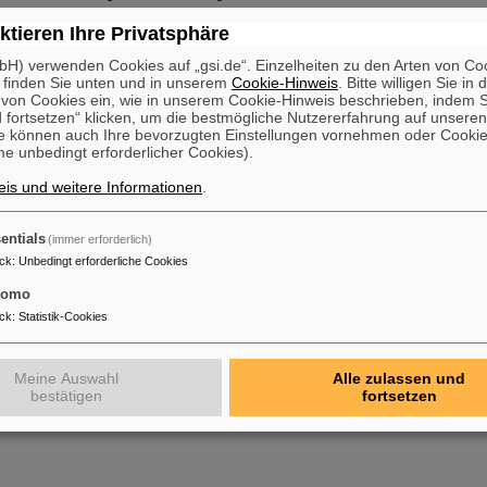
ktieren Ihre Privatsphäre
019 GUA4BA4 Ausfall des Heizungsnetzgerätes. Ausfallzeit 120.65 h
019 GUA4BA4 Konnte den Uran Pegel nicht erreichen. Ausfallzeit 425 h
H) verwenden Cookies auf „gsi.de“. Einzelheiten zu den Arten von Co
 finden Sie unten und in unserem
Cookie-Hinweis
. Bitte willigen Sie in 
on Cookies ein, wie in unserem Cookie-Hinweis beschrieben, indem Si
019 Leck in der Experiment Kammer vom Cryring. Ausfallzeit 323 h
 fortsetzen“ klicken, um die bestmögliche Nutzererfahrung auf unsere
019 Leck in UH4 am UNILAC. Ursache unbekannt. Führte zu weiteren permanenten
e können auch Ihre bevorzugten Einstellungen vornehmen oder Cooki
ällen in der Region, hat sich selbst stabilisiert. Ausfallzeit 122 h
e unbedingt erforderlicher Cookies).
is und weitere Informationen
.
entials
(immer erforderlich)
ck
:
Unbedingt erforderliche Cookies
tomo
ck
:
Statistik-Cookies
Meine Auswahl
Alle zulassen und
bestätigen
fortsetzen