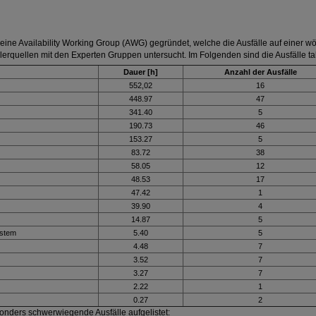
 eine Availability Working Group (AWG) gegründet, welche die Ausfälle auf einer w
lerquellen mit den Experten Gruppen untersucht. Im Folgenden sind die Ausfälle tab
Dauer [h]
Anzahl der Ausfälle
552,02
16
448.97
47
341.40
5
190.73
46
153.27
5
83.72
38
58.05
12
48.53
17
47.42
1
39.90
4
14.87
5
ystem
5.40
5
4.48
7
3.52
7
3.27
7
2.22
1
0.27
2
onders schwerwiegende Ausfälle aufgelistet: