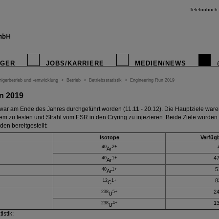
Telefonbuch
IGER
JOBS/KARRIERE
MEDIEN/NEWS
igerbetrieb und -entwicklung
>
Betrieb
>
Betriebsstatistik
>
Engineering Run 2019
n 2019
ar am Ende des Jahres durchgeführt worden (11.11 - 20.12). Die Hauptziele ware
em zu testen und Strahl vom ESR in den Cryring zu injezieren. Beide Ziele wurden e
en bereitgestellt:
Isotope
Verfügb
40
2+
Ar
47
40
1+
Ar
5
40
1+
Ar
8
12
1+
C
24
238
5+
U
13
238
4+
U
istik: