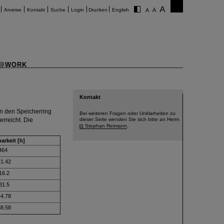
Anreise
Kontakt
Suche
Login
Drucken
English
@WORK
Kontakt
n den Speicherring
Bei weiteren Fragen oder Unklarheiten zu
rreicht. Die
dieser Seite wenden Sie sich bitte an Herrn
Stephan Reimann
.
arkeit [h]
464
1.42
16.2
31.5
4.78
8.58