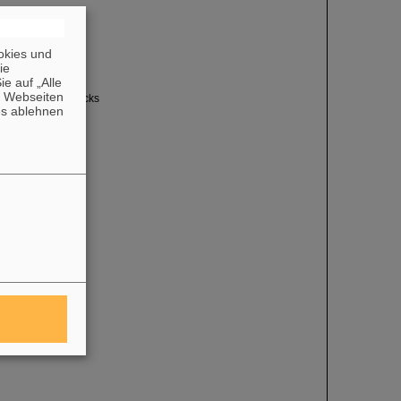
okies und
die
e auf „Alle
n Webseiten
 externen Interlocks
es ablehnen