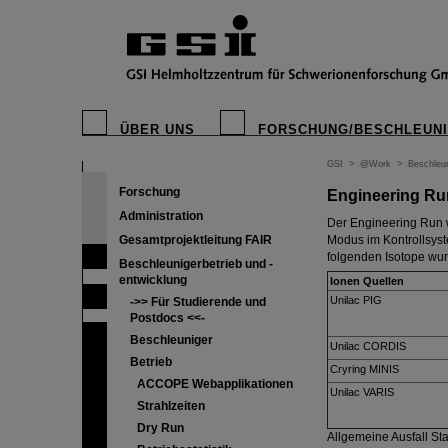
ÜBER UNS
FORSCHUNG/BESCHLEUN
GSI
>
@Work
>
Beschleun
Forschung
Engineering Ru
Administration
Der Engineering Run w
Gesamtprojektleitung FAIR
Modus im Kontrollsyst
folgenden Isotope wurd
Beschleunigerbetrieb und -
entwicklung
Ionen Quellen
Unilac PIG
->> Für Studierende und
Postdocs <<-
Beschleuniger
Unilac CORDIS
Betrieb
Cryring MINIS
ACCOPE Webapplikationen
Unilac VARIS
Strahlzeiten
Dry Run
Allgemeine Ausfall Stat