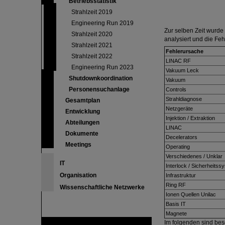
Betriebsstatistik
Strahlzeit 2019
Engineering Run 2019
Zur selben Zeit wurde
Strahlzeit 2020
analysiert und die Feh
Strahlzeit 2021
Fehlerursache
Strahlzeit 2022
LINAC RF
Engineering Run 2023
Vakuum Leck
Shutdownkoordination
Vakuum
Personensuchanlage
Controls
Strahldiagnose
Gesamtplan
Netzgeräte
Entwicklung
Injektion / Extraktion
Abteilungen
LINAC
Dokumente
Decelerators
Meetings
Operating
Verschiedenes / Unklar
IT
Interlock / Sicherheitss
Organisation
Infrastruktur
Ring RF
Wissenschaftliche Netzwerke
Ionen Quellen Unilac
Basis IT
Magnete
Im folgenden sind bes
FAIR