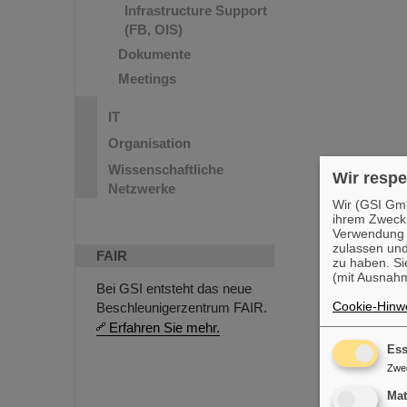
Infrastructure Support
(FB, OIS)
Dokumente
Meetings
IT
Organisation
Wissenschaftliche
Wir respe
Netzwerke
Wir (GSI Gmb
ihrem Zweck
Verwendung v
zulassen und
FAIR
zu haben. Si
(mit Ausnahm
Bei GSI entsteht das neue
Cookie-Hinwe
Beschleunigerzentrum FAIR.
Erfahren Sie mehr.
Ess
Zwe
Ma