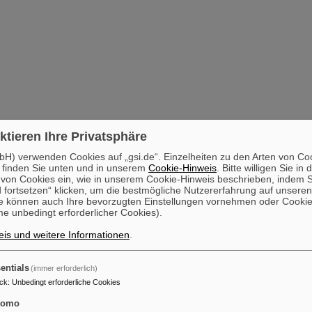
ktieren Ihre Privatsphäre
H) verwenden Cookies auf „gsi.de“. Einzelheiten zu den Arten von Co
 finden Sie unten und in unserem
Cookie-Hinweis
. Bitte willigen Sie in 
on Cookies ein, wie in unserem Cookie-Hinweis beschrieben, indem Si
 fortsetzen“ klicken, um die bestmögliche Nutzererfahrung auf unsere
e können auch Ihre bevorzugten Einstellungen vornehmen oder Cooki
e unbedingt erforderlicher Cookies).
is und weitere Informationen
.
entials
(immer erforderlich)
ck
:
Unbedingt erforderliche Cookies
tomo