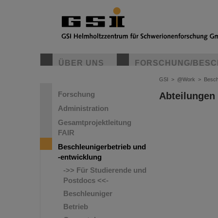
ÜBER UNS
FORSCHUNG/BESC
GSI
>
@Work
>
Besch
Forschung
Abteilungen
Administration
Gesamtprojektleitung
FAIR
Beschleunigerbetrieb und
-entwicklung
->> Für Studierende und
Postdocs <<-
Beschleuniger
Betrieb