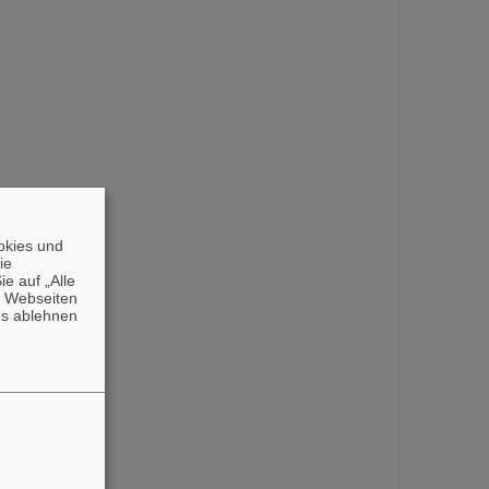
okies und
die
e auf „Alle
n Webseiten
es ablehnen