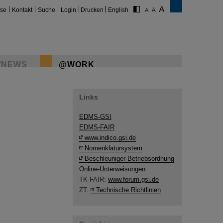
ise
Kontakt
Suche
Login
Drucken
English
/NEWS
@WORK
Links
EDMS-GSI
EDMS-FAIR
www.indico.gsi.de
Nomenklatursystem
Beschleuniger-Betriebsordnung
Online-Unterweisungen
TK-FAIR:
www.forum.gsi.de
ZT:
Technische Richtlinien