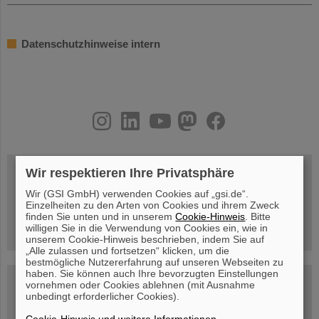
Datenschutzhinweise intern
instagram
linkedin
youtube
helmholtz.social
facebook
Wir respektieren Ihre Privatsphäre
Wir (GSI GmbH) verwenden Cookies auf „gsi.de“.
Mittwoch, 19.08.2026, 14 Uhr
Warum existiert nicht einfach nichts?
Einzelheiten zu den Arten von Cookies und ihrem Zweck
Hannah Elfner,
finden Sie unten und in unserem
Cookie-Hinweis
. Bitte
GSI/FAIR/Goethe-Universität
willigen Sie in die Verwendung von Cookies ein, wie in
Anmeldung und weitere Informationen
unserem Cookie-Hinweis beschrieben, indem Sie auf
„Alle zulassen und fortsetzen“ klicken, um die
bestmögliche Nutzererfahrung auf unseren Webseiten zu
haben. Sie können auch Ihre bevorzugten Einstellungen
SCIENCE POP-UP
vornehmen oder Cookies ablehnen (mit Ausnahme
geöffnet Di – Fr,
unbedingt erforderlicher Cookies).
12 – 17 Uhr
Sa, 11.07.26, 10:30-16:00 Uhr
Ernst-Ludwig-Str. 22