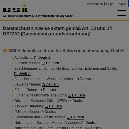
Telefonbuch
Login
English
Datenschutzhinweise extern gemäß Art. 13 und 14
DSGVO (Datenschutzgrundverordnung)
GSI Helmholtzzentrum für Schwerionenforschung GmbH
Aufsichtsrat:
Deutsch
Aussteller*innen:
Deutsch
Beschleuniger-StrlSch für alle Beschäftigten, Externen und Gäste:
Deutsch
Besucher*innen der Webseite "Indico":
Deutsch
Bewerber*innen:
Deutsch
Erfinder*innen:
Deutsch
Führen eines Kontakt-Tagebuchs:
Deutsch
Gäste des Welcome Office (WEO):
Deutsch
IDM-Registrierung:
Deutsch
IT-Nutzer*innen:
Deutsch
Lieferfirmen und Dienstleistende:
Deutsch
Nutzende der Sozialen-Medien-Angebote:
Deutsch
Nutzende des TARI Formulars für Eurolabs:
Deutsch