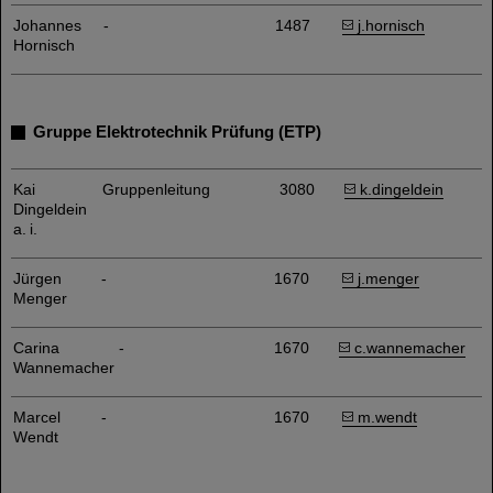
Johannes
-
1487
j.hornisch
Hornisch
Gruppe Elektrotechnik Prüfung (ETP)
Kai
Gruppenleitung
3080
k.dingeldein
Dingeldein
a. i.
Jürgen
-
1670
j.menger
Menger
Carina
-
1670
c.wannemacher
Wannemacher
Marcel
-
1670
m.wendt
Wendt