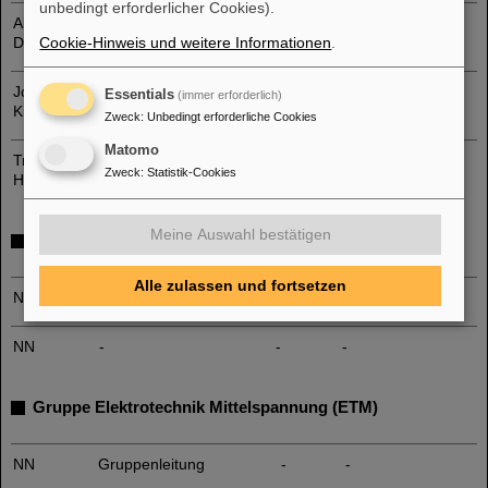
unbedingt erforderlicher Cookies).
Alexander
Auszubildender
-
-
Davis
Cookie-Hinweis und weitere Informationen
.
Joah
Auszubildender
-
-
Essentials
(immer erforderlich)
Kunzer
Zweck
:
Unbedingt erforderliche Cookies
Matomo
Tristan
Auszubildender
-
-
Zweck
:
Statistik-Cookies
Hosch
Meine Auswahl bestätigen
Gruppe Elektrotechnik Koordination (ETK)
Alle zulassen und fortsetzen
NN
Gruppenleitung
-
-
NN
-
-
-
Gruppe Elektrotechnik Mittelspannung (ETM)
NN
Gruppenleitung
-
-