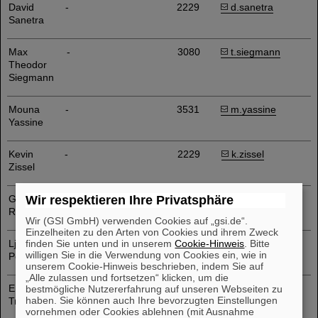
David
-
2229
d.sanetra
Sanetra
Max
-
3080
t.siegmann
Theodor
Siegmann
Mouna
-
3531
m.yassine
Yassine
Kevin
-
2229
k.zissel
Zissel
Gian-Luca
-
2229
g.romanazzi
Wir respektieren Ihre Privatsphäre
Romanazzi
Wir (GSI GmbH) verwenden Cookies auf „gsi.de“.
Einzelheiten zu den Arten von Cookies und ihrem Zweck
Ljubisa
finden Sie unten und in unserem
-
Cookie-Hinweis
3719
l.petrovic
. Bitte
willigen Sie in die Verwendung von Cookies ein, wie in
Petrovic
unserem Cookie-Hinweis beschrieben, indem Sie auf
„Alle zulassen und fortsetzen“ klicken, um die
Emilias
Auszubildender
-
e.trueller
bestmögliche Nutzererfahrung auf unseren Webseiten zu
haben. Sie können auch Ihre bevorzugten Einstellungen
Trüller
vornehmen oder Cookies ablehnen (mit Ausnahme