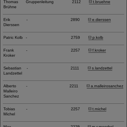
Thomas
Gruppenleitung
2112
t.bruehne
Brühne
Erik
-
2890
e.dierssen
Dierssen
Patric Kolb
-
2759
p.kolb
Frank
-
2257
f.kroker
Kroker
Sebastian
-
2111
s.landzettel
Landzettel
Alberto
-
2211
a.malleirosanchez
Malleiro
Sanchez
Tobias
-
2257
t.michel
Michel
Max
-
2229
m.r.moerbel