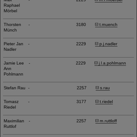
Raphael
Mörbel
Thorsten
-
3180
t.muench
Münch
Pieter Jan
-
2229
p.j.nadler
Nadler
Jamie Lee
-
2229
j.l.a.pohlmann
Ann
Pohlmann
Stefan Rau
-
2257
s.rau
Tomasz
-
3177
t.riedel
Riedel
Maximilian
-
2257
m.ruttloff
Ruttlof