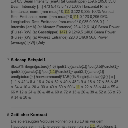
1,4 0,5 Beam Intensity [emA] (at Gasstripper) 169,6 105,0 35,0
Beam Intensity [...] 473 5,473 5,473 100% Horizontal Rms-
Emittance, norm. [mm·mrad]* 0,
111
0,122 0,225 100% Vertical
Rms-Emittance, norm. [mm·mrad]* 0,
111
0,123 0,296 95%
Longitudinal Rms-Emittance [mm·mrad]* 0,085 0,098 0 [...]
Intensity [emA] (at Alvarez Entrance) 25,4 12,6 14,0 Beam Power
(Pulse) [kW] (at Gasstripper)
1471
,9 1249,5 140,0 Beam Power
(Pulse) [kW] (at Alvarez Entrance) 220,8 149,9 56,0 Power
(average) [kW] (Duty
Sidecap Beispiel1
\fbox{% \begin{picture}(4,6) \put(1,5){\circle{1}} \put(3,5){\circle{1}}
\put(2,3){\circle{1}} \put(
1,1
){\circle{1}} \put(3,1){\circle{1}}
\end{picture}} } \newcommand{\TABi}{% \begin{tabular}{@{} | c |
[...] & 42 \\ 8 & 16 & 24 & 32 & 40 & 48 \\ 9 & 18 & 27 & 36 & 45
& 54 \\ 10 & 20 & 30 & 40 & 50 & 60 \\
11
& 22 & 33 & 44 & 55 &
66 \\ 12 & 24 & 36 & 48 & 60 & 72 \\ 13 & 26 & 39 & 52 & 65 & 78
\\ 14 & 28 &
Zeitlicher Kontrast
Die so erzeugten Vorpulse können bis zu 10 ns vor dem
Hauptpuls sein mit Energieverhältnissen bis zu
1:1
. Abbildung 1: