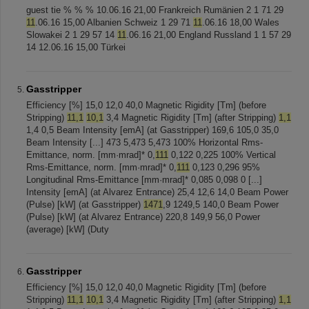
guest tie % % % 10.06.16 21,00 Frankreich Rumänien 2 1 71 29
11
.06.16 15,00 Albanien Schweiz 1 29 71
11
.06.16 18,00 Wales
Slowakei 2 1 29 57 14
11
.06.16 21,00 England Russland 1 1 57 29
14 12.06.16 15,00 Türkei
Gasstripper
Efficiency [%] 15,0 12,0 40,0 Magnetic Rigidity [Tm] (before
Stripping)
11,1
10,1
3,4 Magnetic Rigidity [Tm] (after Stripping)
1,1
1,4 0,5 Beam Intensity [emA] (at Gasstripper) 169,6 105,0 35,0
Beam Intensity [...] 473 5,473 5,473 100% Horizontal Rms-
Emittance, norm. [mm·mrad]* 0,
111
0,122 0,225 100% Vertical
Rms-Emittance, norm. [mm·mrad]* 0,
111
0,123 0,296 95%
Longitudinal Rms-Emittance [mm·mrad]* 0,085 0,098 0 [...]
Intensity [emA] (at Alvarez Entrance) 25,4 12,6 14,0 Beam Power
(Pulse) [kW] (at Gasstripper)
1471
,9 1249,5 140,0 Beam Power
(Pulse) [kW] (at Alvarez Entrance) 220,8 149,9 56,0 Power
(average) [kW] (Duty
Gasstripper
Efficiency [%] 15,0 12,0 40,0 Magnetic Rigidity [Tm] (before
Stripping)
11,1
10,1
3,4 Magnetic Rigidity [Tm] (after Stripping)
1,1