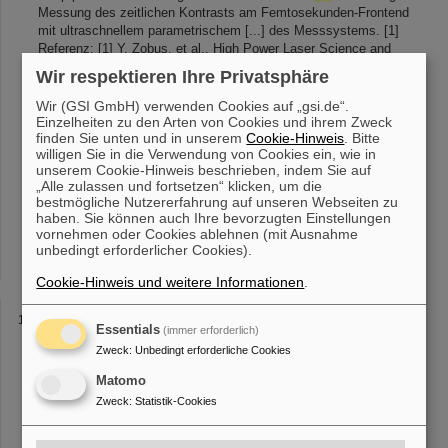
Messung des zeitlichen Kontrasts am Femtosekunden-Frontend
mit ultraschnellem parametrischem [...] des Messsystems. [1]
Referenz: [1] Y. Zobus, et al., High Power Laser Science and
Engineering Vol.
11
, e48 (2023), doi:10.1017/hpl.2023.30
Wir respektieren Ihre Privatsphäre
Wir (GSI GmbH) verwenden Cookies auf „gsi.de“.
Einzelheiten zu den Arten von Cookies und ihrem Zweck
Sidecap Beispiel2
finden Sie unten und in unserem
Cookie-Hinweis
. Bitte
\fbox{% \begin{picture}(4,6) \put(1,5){\circle{1}} \put(3,5){\circle{1}}
willigen Sie in die Verwendung von Cookies ein, wie in
\put(2,3){\circle{1}} \put(
1,1
){\circle{1}} \put(3,1){\circle{1}}
unserem Cookie-Hinweis beschrieben, indem Sie auf
„Alle zulassen und fortsetzen“ klicken, um die
\end{picture}} } \newcommand{\TABi}{% \begin{tabular}{@{} | c |
bestmögliche Nutzererfahrung auf unseren Webseiten zu
[...] & 42 \\ 8 & 16 & 24 & 32 & 40 & 48 \\ 9 & 18 & 27 & 36 & 45
haben. Sie können auch Ihre bevorzugten Einstellungen
& 54 \\ 10 & 20 & 30 & 40 & 50 & 60 \\
11
& 22 & 33 & 44 & 55 &
vornehmen oder Cookies ablehnen (mit Ausnahme
66 \\ 12 & 24 & 36 & 48 & 60 & 72 \\ 13 & 26 & 39 & 52 & 65 & 78
unbedingt erforderlicher Cookies).
\\ 14 & 28 &
Cookie-Hinweis und weitere Informationen
.
Neue Accounts
Essentials
(immer erforderlich)
für das Ändern von Passwörtern 1. Windows- und/oder Linux-
Zweck
:
Unbedingt erforderliche Cookies
Password abgelaufen/vergessen/neu setzen
1.1
. Bisherige
Vorgehensweise: Der Account-Inhaber kommt mit einem gültigen
Matomo
Lichtbildausweis ins IT Helpdesk [...] Mail informiert. Das Ändern
Zweck
:
Statistik-Cookies
des Passworts erfolgt auf die gleiche Weise wie oben beschrieben
(siehe
1.1
) 2.2. Zusätzliche, neue Vorgehensweise: Ein Account-