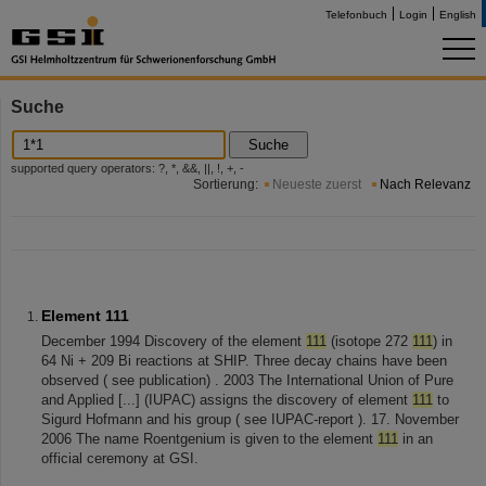
Telefonbuch
Login
English
Suche
Suche
supported query operators: ?, *, &&, ||, !, +, -
Sortierung:
Neueste zuerst
Nach Relevanz
Element 111
December 1994 Discovery of the element
111
(isotope 272
111
) in
64 Ni + 209 Bi reactions at SHIP. Three decay chains have been
observed ( see publication) . 2003 The International Union of Pure
and Applied [...] (IUPAC) assigns the discovery of element
111
to
Sigurd Hofmann and his group ( see IUPAC-report ). 17. November
2006 The name Roentgenium is given to the element
111
in an
official ceremony at GSI.