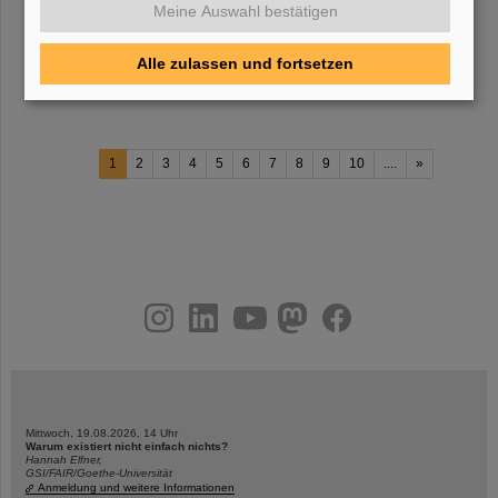
Antrag wird über das Web-Interface ausgefüllt. [...] ng informiert.
Meine Auswahl bestätigen
Das Ändern des Passworts erfolgt auf die gleiche Weise wie oben
beschrieben (siehe
1.1
) Wenn die Unterschrift vom Account-
Inhaber noch fehlt (Vorab-Beantragung), kann/muss diese
Alle zulassen und fortsetzen
nachgeholt
1
2
3
4
5
6
7
8
9
10
....
»
instagram
linkedin
youtube
helmholtz.social
facebook
Mittwoch, 19.08.2026, 14 Uhr
Warum existiert nicht einfach nichts?
Hannah Elfner,
GSI/FAIR/Goethe-Universität
Anmeldung und weitere Informationen