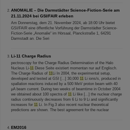
ANOMALIE – Die Darmstädter Science-Fiction-Serie am
21.11.2024 bei GSI/FAIR erleben
Am Donnerstag, dem 21. November 2024, ab 18:00 Uhr bietet
GSI/FAIR eine öffentliche Vorführung der Darmstädter Science-
Fiction-Serie „Anomalie“ im Hörsaal, Planckstraße 1, 64291
Darmstadt an. Die Seri
Li-11 Charge Radius
pectroscopy for the Charge Radius Determination of the Halo
Nucleus Li-
11
Diese Seite existiert momentan nur auf Englisch.
The Charge Radius of
11
Li In 2004, the experimental setup,
developed and tested at GSI [...] 30,000
11
Li ions/s, produced in
spallation reactions induced by a 500 MeV proton beam with 40
μA beam current. During two weeks of beamtime in October 2004
we obtained about 100 spectra of
11
Li like [...] the nuclear charge
radius continuously decreases from 6 Li to 9 Li and significantly
increases for
11
Li. In Fig.3 also recent nuclear theoretical
predictions are shown. The best agreement for the nuclear
EM2016