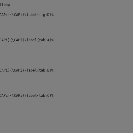
][bhp]
APi]{\CAPi}\label{fig:D}%
CAPi]{\CAPi}\label{tab:A}%
APi]{\CAPi}\label{tab:B}%
TCAPi]{\CAPi}\label{tab:C}%