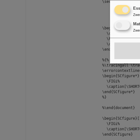
\section*{\center
Ess
Zwe
Ma
\begin{figure}[bh
Zwe
\centering
\FIGi%
\caption[\SHORTC
\end{figure}
%{%
%\tracingall \tra
\errorcontextline
\begin{SCfigure*}
\FIGi%
\caption[\SHORTC
\end{SCfigure*}
%}
%\end{document}
\begin{SCfigure}[
\FIGi%
\caption[\SHORTC
\end{SCfigure}