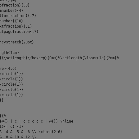
mber}{4}
pfraction}{.8}
mnumber}{4}
ttomfraction}{.7}
number}{10}
xtfraction}{.1}
atpagefraction{.7}
ncystretch{20pt}
ngth{1cm}
}{\setlength{\fboxsep}{0mm}%\setlength{\fboxrule}{2mm}%
e}(4,6)
ircle{1}}
ircle{1}}
ircle{1}}
ircle{1}}
circle{1}}
}}
}{%
@{} | c | c c c c c | @{}} \hline
}{| c} {1}
& 5 & 6 \\ \cline{2-6}
 & 10 & 12 \\