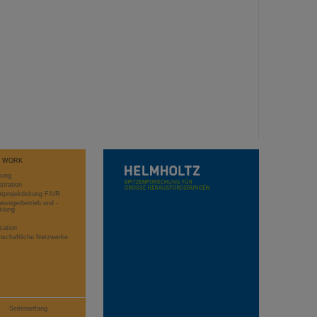
T WORK
hung
stration
projektleitung FAIR
eunigerbetrieb und -
klung
sation
schaftliche Netzwerke
Seitenanfang