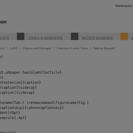
Telefonbuch
IGER
JOBS/KARRIERE
MEDIEN/NEWS
vice
>
LaTeX
>
Classes and Packages
>
Collection of some Styles
>
Sidecap Beispiel2
97
pt,a4paper,twocolumn]{article}
n}
otnotesize]{caption}
rcaption]{sidecap}
caption]{sidecap}
lename{Tab.} \renewcommand\figurename{Fig.}
captionskip}{\abovecaptionskip}
dent}{0pt}
seprule{.4pt}