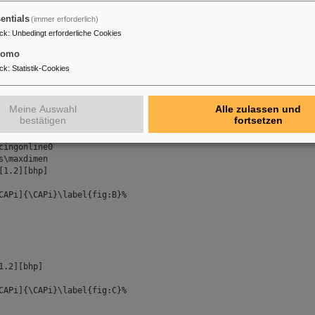
ing The \texttt{SideCap} package (two~column~layout)}
entials
(immer erforderlich)
ck
:
Unbedingt erforderliche Cookies
tomo
p]
ck
:
Statistik-Cookies
APi]{\CAPi}\label{fig:A}%
Meine Auswahl
Alle zulassen und
bestätigen
fortsetzen
cingonline0
s\maxdimen
[1.2][bhp]
APi]{\CAPi}\label{fig:B}%
1.2][bhp]
APi]{\CAPi}\label{fig:C}%