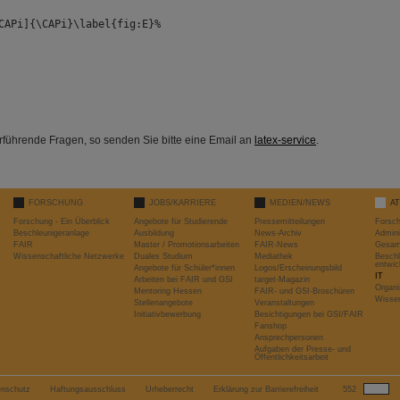
APi]{\CAPi}\label{fig:E}%
führende Fragen, so senden Sie bitte eine Email an
latex-service
.
FORSCHUNG
JOBS/KARRIERE
MEDIEN/NEWS
A
Forschung - Ein Überblick
Angebote für Studierende
Pressemitteilungen
Forsc
Beschleunigeranlage
Ausbildung
News-Archiv
Admini
FAIR
Master / Promotionsarbeiten
FAIR-News
Gesamt
Wissenschaftliche Netzwerke
Duales Studium
Mediathek
Beschl
entwic
Angebote für Schüler*innen
Logos/Erscheinungsbild
IT
Arbeiten bei FAIR und GSI
target-Magazin
Organi
Mentoring Hessen
FAIR- und GSI-Broschüren
Wissen
Stellenangebote
Veranstaltungen
Initiativbewerbung
Besichtigungen bei GSI/FAIR
Fanshop
Ansprechpersonen
Aufgaben der Presse- und
Öffentlichkeitsarbeit
enschutz
Haftungsausschluss
Urheberrecht
Erklärung zur Barrierefreiheit
552