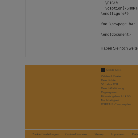
\FIGi%
\caption[\SHORTC
\end{figure*}
foo \newpage bar
\end{document}
Haben Sie noch weiter
ÜBER UNS
Zahlen & Fakten
Geschichte
50 Jahre GSI
Geschäftsführung
Organigramm
Hinweis geben & LkSG
Nachhaltigkeit
GSI/FAIR-Campusplan
Cookie Einstellungen
Cookie-Hinweise
Sitemap
Impressum
Dat