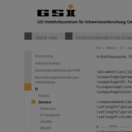
ÜBER UNS
FORSCHUNG/BESCHLEUN
GSI
>
@Work
>
IT
>
Ser
Forschung
% Rolf Niepraschk, 7/
Administration
Gesamtprojektleitung FAIR
\documentclass[12
\usepackage{germa
Beschleunigerbetrieb und -
\usepackage[bf,fo
entwicklung
%\usepackage[inne
IT
\usepackage[outer
Status
\renewcommand\tab
Service
\setlength{\below
Eduroam
\setlength{\parin
IT Helpdesk
\setlength\column
Seafile
% --- ???? -----
WLAN