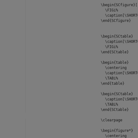
\begin{SCfigure}[
\FIGi%
\caption[\SHORTC
\end{SCfigure}
\begin{SCtable}
\caption[\SHORT
\FIGi%
\end{SCtable}
\begin{table}
\centering
\caption[\SHORTC
\TABi%
\end{table}
\begin{SCtable}
\caption[\SHOR
\TABi%
\end{SCtable}
\clearpage
\begin{figure*}
\centering