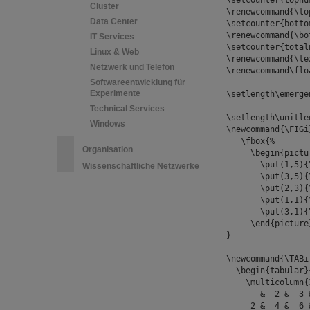
\setcounter{topnu
Cluster
\renewcommand{\to
Data Center
\setcounter{botto
\renewcommand{\bo
IT Services
\setcounter{total
Linux & Web
\renewcommand{\te
Netzwerk und Telefon
\renewcommand\flo
Softwareentwicklung für
Experimente
\setlength\emerge
Technical Services
\setlength\unitle
Windows
\newcommand{\FIGi
\fbox{%
Organisation
\begin{pictur
\put(1,5){\c
Wissenschaftliche Netzwerke
\put(3,5){\c
\put(2,3){\c
\put(1,1){\c
\put(3,1){\
\end{picture
}
\newcommand{\TABi
\begin{tabular}{
\multicolumn{1
& 2 & 3 & 4 
2 & 4 & 6 & 8