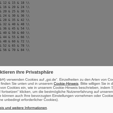
 12 & 15 & 18 \\
6 & 20 & 24 \\
20 & 25 & 30 \\
24 & 30 & 36 \\
28 & 35 & 42 \\
32 & 40 & 48 \\
36 & 45 & 54 \\
40 & 50 & 60 \\
44 & 55 & 66 \\
48 & 60 & 72 \\
52 & 65 & 78 \\
56 & 70 & 84 \\
ktieren Ihre Privatsphäre
TCAPi}{%
fbau usw.}
H) verwenden Cookies auf „gsi.de“. Einzelheiten zu den Arten von Co
 finden Sie unten und in unserem
Cookie-Hinweis
. Bitte willigen Sie in 
}{%
on Cookies ein, wie in unserem Cookie-Hinweis beschrieben, indem Si
fbau eines Diodenlasers. Ober- und Unterseite des Kristalls sin
 fortsetzen“ klicken, um die bestmögliche Nutzererfahrung auf unsere
Vorder- und R"uckseite verspiegelt. Die Dicke der aktiven Zone (
e können auch Ihre bevorzugten Einstellungen vornehmen oder Cooki
"senordnung von 5\,$\mu$m.}
e unbedingt erforderlicher Cookies).
is und weitere Informationen
.