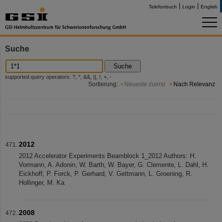
Telefonbuch
Login
English
Suche
Suche
supported query operators: ?, *, &&, ||, !, +, -
Sortierung:
Neueste zuerst
Nach Relevanz
2012
2012 Accelerator Experiments Beamblock 1_2012 Authors: H.
Vormann, A. Adonin, W. Barth, W. Bayer, G. Clemente, L. Dahl, H.
Eickhoff, P. Forck, P. Gerhard, V. Gettmann, L. Groening, R.
Hollinger, M. Ka
2008