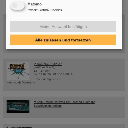
Matomo
Zweck
:
Statistik-Cookies
Meine Auswahl bestätigen
Mittwoch, 19.08.2026, 14 Uhr
Warum existiert nicht einfach nichts?
Hannah Elfner,
Alle zulassen und fortsetzen
GSI/FAIR/Goethe-Universität
Anmeldung und weitere Informationen
SCIENCE POP-UP
geöffnet Di – Fr,
12 – 17 Uhr
Sa, 11.07.26, 10:30-16:00 Uhr
Ernst-Ludwig-Str. 22
Innenstadt Darmstadt
FAIR-Trailer: Der Weg der Teilchen durch die
Beschleunigeranlage