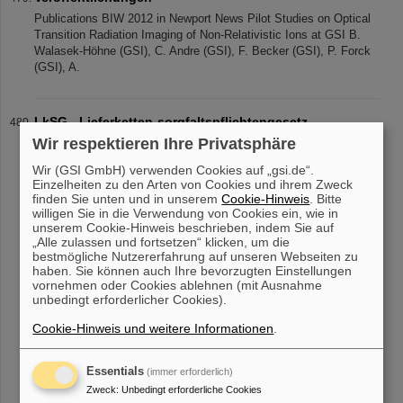
Publications BIW 2012 in Newport News Pilot Studies on Optical
Transition Radiation Imaging of Non-Relativistic Ions at GSI B.
Walasek-Höhne (GSI), C. Andre (GSI), F. Becker (GSI), P. Forck
(GSI), A.
LkSG - Lieferketten-sorgfaltspflichtengesetz
Wir respektieren Ihre Privatsphäre
Lieferkettensorgfaltspflichtengesetz (LkSG) © Pixabay 12.12.2023
Was ist das Lieferkettensorgfaltspflichtengesetz? Die GSI GmbH
Wir (GSI GmbH) verwenden Cookies auf „gsi.de“.
und FAIR GmbH (nachfolgend "GSI & FAIR" genannt) sind zum
Einzelheiten zu den Arten von Cookies und ihrem Zweck
01.01.2024 von
finden Sie unten und in unserem
Cookie-Hinweis
. Bitte
willigen Sie in die Verwendung von Cookies ein, wie in
unserem Cookie-Hinweis beschrieben, indem Sie auf
„Alle zulassen und fortsetzen“ klicken, um die
bestmögliche Nutzererfahrung auf unseren Webseiten zu
«
....
40
41
42
43
44
45
46
47
48
49
haben. Sie können auch Ihre bevorzugten Einstellungen
»
vornehmen oder Cookies ablehnen (mit Ausnahme
unbedingt erforderlicher Cookies).
Cookie-Hinweis und weitere Informationen
.
Essentials
(immer erforderlich)
Zweck
:
Unbedingt erforderliche Cookies
instagram
linkedin
youtube
helmholtz.social
facebook