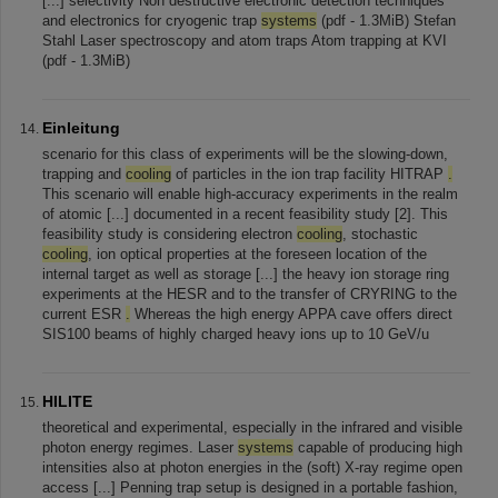
[...] selectivity Non destructive electronic detection techniques
and electronics for cryogenic trap
systems
(pdf - 1.3MiB) Stefan
Stahl Laser spectroscopy and atom traps Atom trapping at KVI
(pdf - 1.3MiB)
Einleitung
scenario for this class of experiments will be the slowing-down,
trapping and
cooling
of particles in the ion trap facility HITRAP
.
This scenario will enable high-accuracy experiments in the realm
of atomic [...] documented in a recent feasibility study [2]. This
feasibility study is considering electron
cooling
, stochastic
cooling
, ion optical properties at the foreseen location of the
internal target as well as storage [...] the heavy ion storage ring
experiments at the HESR and to the transfer of CRYRING to the
current ESR
.
Whereas the high energy APPA cave offers direct
SIS100 beams of highly charged heavy ions up to 10 GeV/u
HILITE
theoretical and experimental, especially in the infrared and visible
photon energy regimes. Laser
systems
capable of producing high
intensities also at photon energies in the (soft) X-ray regime open
access [...] Penning trap setup is designed in a portable fashion,