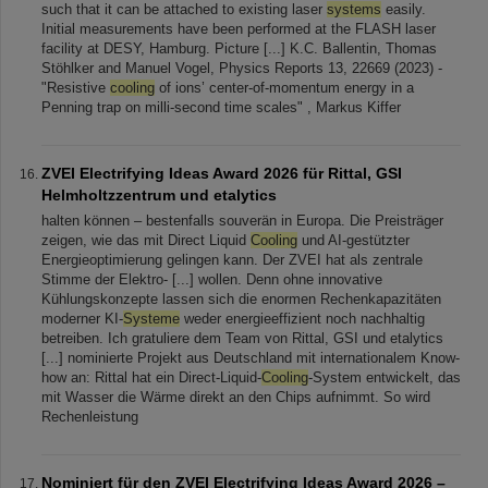
such that it can be attached to existing laser
systems
easily.
Initial measurements have been performed at the FLASH laser
facility at DESY, Hamburg. Picture [...] K.C. Ballentin, Thomas
Stöhlker and Manuel Vogel, Physics Reports 13, 22669 (2023) -
"Resistive
cooling
of ions’ center-of-momentum energy in a
Penning trap on milli-second time scales" , Markus Kiffer
ZVEI Electrifying Ideas Award 2026 für Rittal, GSI
Helmholtzzentrum und etalytics
halten können – bestenfalls souverän in Europa. Die Preisträger
zeigen, wie das mit Direct Liquid
Cooling
und AI-gestützter
Energieoptimierung gelingen kann. Der ZVEI hat als zentrale
Stimme der Elektro- [...] wollen. Denn ohne innovative
Kühlungskonzepte lassen sich die enormen Rechenkapazitäten
moderner KI-
Systeme
weder energieeffizient noch nachhaltig
betreiben. Ich gratuliere dem Team von Rittal, GSI und etalytics
[...] nominierte Projekt aus Deutschland mit internationalem Know-
how an: Rittal hat ein Direct-Liquid-
Cooling
-System entwickelt, das
mit Wasser die Wärme direkt an den Chips aufnimmt. So wird
Rechenleistung
Nominiert für den ZVEI Electrifying Ideas Award 2026 –