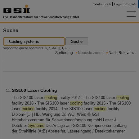
Telefonbuch
Login
English
Suche
Suche
supported query operators: ?, *, &&, ||, !, +, -
Sortierung:
Neueste zuerst
Nach Relevanz
SIS100 Laser Cooling
The SIS100 laser
cooling
facility 2017 - The SIS100 laser
cooling
facility 2016 - The SIS100 laser
cooling
facility 2015 - The SIS100
laser
cooling
facility 2014 - The SIS100 laser
cooling
facility
Diplom- [...] HB. Wang und Dr. WQ. Wen; © GSI
Helmholtzzentrum für Schwerionenforschung mbH Laser &
Detektor
Systeme
Die Anlage am SIS100 Komponenten entlang
der Strahllinie (AtB) Abstreifer, Lasereingang / Detektorkammer