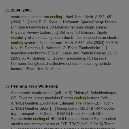
2004_2000
scattering and electron
cooling
.
Nucl. Instr. Meth. A 532, 451
(2004) J. Qiang, R. D. Ryne, I. Hofmann: Space-Charge Driven
Emittance Growth in a 3D Mismatched Anisotropic Beam
.
Physical Review Letters [...] Dolinsky, I. Hofmann: Dipole
instability of a circulating beam due to the ion cloud in an electron
cooling
system
.
Nucl. Instrum. Meth. A 532, 454 (2004) 2003 M.
Kirk, H. Damerau, I. Hofmann, O. Boine-Frankenheim [...]
heavyion synchrotron SIS-18
.
Laser and Particle Beams 21, 85
(2003) A. Al-Khateeb, O. Boine-Frankenheim, R. Hasse, I.
Hofmann: Longitudinal collective echoes in coasting particle
beams
.
Phys. Rev. ST Accel.
Penning Trap Workshop
Antiprotonic exotic atoms (pdf - MiB) Christoph Scheidenberger
GSI Towards higher precision Eletron
cooling
in traps (pdf -
0.7MiB) Günther Zwicknagel Erlangen The TITAN-EBIT (pdf -
1.7MiB) Günther Sikler [...] Georg Bollen MSU HITRAP cooler
trap, transport of HCI (pdf - 0.6MiB) Frank Herfurth GSI
Sympathetic
cooling
of HCI Veli Kolhinen Munich Systematical
studies and improvements of JYFLTRAP (pdf - 2.2MiB) Tommi