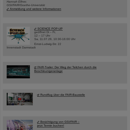
Hannah Elfner,
GSI/FAIR/Goethe-Universität
Anmeldung und weitere Informationen
SCIENCE POP-UP
geöffnet Di – Fr,
12 – 17 Uhr
Sa, 11.07.26, 10:30-16:00 Uhr
Ernst-Ludwig-Str. 22
Innenstadt Darmstadt
FAIR-Trailer: Der Weg der Teilchen durch die
Beschleunigeranlage
Rundflug über die FAIR-Baustelle
Besichtigung von GSI/FAIR –
jetzt Termin buchen!