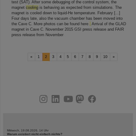
test (SAT). After some debugging of the control system, the
magnet
cooling
is behaving as expected from simulations. The
magnet is cooled down to liquid-He temperature. February [...]
Four days late, also the vacuum chamber has been moved into
the Cave C. More photos can be found here
.
Arrival of the GLAD
magnet in Cave C. November 2015 GSI press release and FAIR
press release from November
«
1
2
3
4
5
6
7
8
9
10
»
instagram
linkedin
youtube
helmholtz.social
facebook
Mittwoch, 19.08.2026, 14 Uhr
Warum existiert nicht einfach nichts?