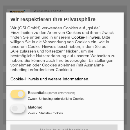
SCIENCE POP-UP
geöffnet Di – Fr,
12 – 17 Uhr
Wir respektieren Ihre Privatsphäre
Sa, 11.07.26, 10:30-16:00 Uhr
Ernst-Ludwig-Str. 22
Wir (GSI GmbH) verwenden Cookies auf „gsi.de“.
Innenstadt Darmstadt
Einzelheiten zu den Arten von Cookies und ihrem Zweck
finden Sie unten und in unserem
Cookie-Hinweis
. Bitte
willigen Sie in die Verwendung von Cookies ein, wie in
unserem Cookie-Hinweis beschrieben, indem Sie auf
FAIR-Trailer: Der Weg der Teilchen durch die
„Alle zulassen und fortsetzen“ klicken, um die
Beschleunigeranlage
bestmögliche Nutzererfahrung auf unseren Webseiten zu
haben. Sie können auch Ihre bevorzugten Einstellungen
vornehmen oder Cookies ablehnen (mit Ausnahme
unbedingt erforderlicher Cookies).
Rundflug über die FAIR-Baustelle
Cookie-Hinweis und weitere Informationen
.
Essentials
(immer erforderlich)
Zweck
:
Unbedingt erforderliche Cookies
Besichtigung von GSI/FAIR –
Matomo
jetzt Termin buchen!
Zweck
:
Statistik-Cookies
Meine Auswahl bestätigen