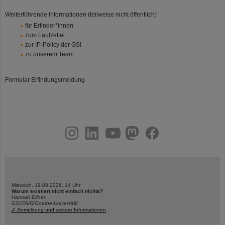
Weiterführende Informationen (teilweise nicht öffentlich)
für Erfinder*innen
zum Laufzettel
zur IP
-
Policy der GSI
zu unserem Team
Formular Erfindungsmeldung
instagram
linkedin
youtube
helmholtz.social
facebook
Mittwoch, 19.08.2026, 14 Uhr
Warum existiert nicht einfach nichts?
Hannah Elfner,
GSI/FAIR/Goethe-Universität
Anmeldung und weitere Informationen