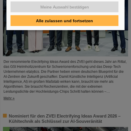
Meine Auswahl bestätigen
Alle zulassen und fortsetzen
Der renommierte Electrifying Ideas Award des ZVEI geht dieses Jahr an Rittal,
das GSI Helmholtzzentrum für Schwerionenforschung und das Deep-Tech
Unternehmen etalytics. Die Partner heben einen deutschen Blueprint für die
AI-Zentren der Zukunft geschaffen: Damit Künstliche Intelligenz (Artificial
Intelligence, AI) im großen Maßstab wirken kann, braucht sie mehr als
Algorithmen. Sie braucht Rechenzentren, die mit der extremen
Leistungsdichte der Hochleistungs-Chips Schritt halten können –…
Mehr »
Nominiert für den ZVEI Electrifying Ideas Award 2026 –
Kühltechnik als Schlüssel zur AI-Souveränität