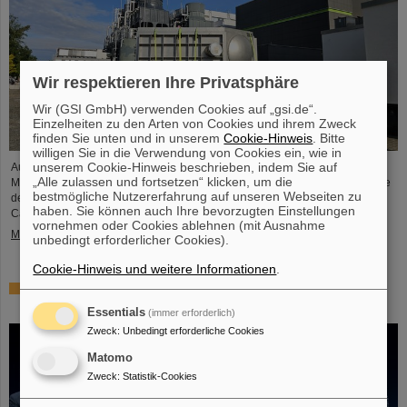
Wir respektieren Ihre Privatsphäre
Wir (GSI GmbH) verwenden Cookies auf „gsi.de“.
Einzelheiten zu den Arten von Cookies und ihrem Zweck
finden Sie unten und in unserem
Cookie-Hinweis
. Bitte
willigen Sie in die Verwendung von Cookies ein, wie in
unserem Cookie-Hinweis beschrieben, indem Sie auf
Auf der FAIR-Baustelle hat die NUSTAR-Kollaboration einen wichtigen
„Alle zulassen und fortsetzen“ klicken, um die
Meilenstein erreicht: Die GLAD-Vakuumkammer – die erste Großkomponente
bestmögliche Nutzererfahrung auf unseren Webseiten zu
des NUSTAR-Experimentaufbaus – wurde erfolgreich in das High Energy
haben. Sie können auch Ihre bevorzugten Einstellungen
Cave von NUSTAR transportiert.
vornehmen oder Cookies ablehnen (mit Ausnahme
Mehr »
unbedingt erforderlicher Cookies).
Cookie-Hinweis und weitere Informationen
.
ZVEI Electrifying Ideas Award 2026 für Rittal, GSI
Helmholtzzentrum und etalytics
Essentials
(immer erforderlich)
Zweck
:
Unbedingt erforderliche Cookies
Matomo
Zweck
:
Statistik-Cookies