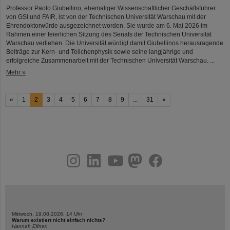
Professor Paolo Giubellino, ehemaliger Wissenschaftlicher Geschäftsführer
von GSI und FAIR, ist von der Technischen Universität Warschau mit der
Ehrendoktorwürde ausgezeichnet worden. Sie wurde am 6. Mai 2026 im
Rahmen einer feierlichen Sitzung des Senats der Technischen Universität
Warschau verliehen. Die Universität würdigt damit Giubellinos herausragende
Beiträge zur Kern- und Teilchenphysik sowie seine langjährige und
erfolgreiche Zusammenarbeit mit der Technischen Universität Warschau. ...
Mehr »
«
1
2
3
4
5
6
7
8
9
...
31
»
instagram
linkedin
youtube
helmholtz.social
facebook
Mittwoch, 19.08.2026, 14 Uhr
Warum existiert nicht einfach nichts?
Hannah Elfner,