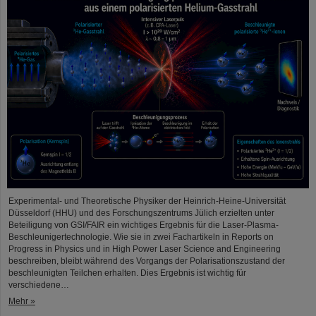
Experimental- und Theoretische Physiker der Heinrich-Heine-Universität
Düsseldorf (HHU) und des Forschungszentrums Jülich erzielten unter
Beteiligung von GSI/FAIR ein wichtiges Ergebnis für die Laser-Plasma-
Beschleunigertechnologie. Wie sie in zwei Fachartikeln in Reports on
Progress in Physics und in High Power Laser Science and Engineering
beschreiben, bleibt während des Vorgangs der Polarisationszustand der
beschleunigten Teilchen erhalten. Dies Ergebnis ist wichtig für
verschiedene…
Mehr »