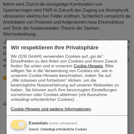
liefern wird. Durch die einzigartige Kombination von
Speicherringen wird FAIR in Zukunft den Zugang zur Atomphysik
ultrastarker elektrischer Felder eröffnen. Schließlich verspricht die
Annihilation von Protonen und Antiprotonen neue Erkenntnisse
und Tests der fundamentalen Theorie der Starken
Wechselwirkung.
„Zusammenfassend lässt sich sagen, dass FAIR das ‚Universum
Wir respektieren Ihre Privatsphäre
ins Labor‘ bringt und mit seinen weitreichenden Möglichkeiten der
Grundlagen- und angewandten Forschung das Verständnis
Wir (GSI GmbH) verwenden Cookies auf „gsi.de“.
unseres Universums und der darin befindlichen Objekte vertiefen
Einzelheiten zu den Arten von Cookies und ihrem Zweck
wird“, schreibt Langanke in seinem Beitrag.
(CP)
finden Sie unten und in unserem
Cookie-Hinweis
. Bitte
willigen Sie in die Verwendung von Cookies ein, wie in
unserem Cookie-Hinweis beschrieben, indem Sie auf
Weitere Informationen
„Alle zulassen und fortsetzen“ klicken, um die
bestmögliche Nutzererfahrung auf unseren Webseiten zu
Wissenschaftliche Veröffentlichung „The sounds of science – a
haben. Sie können auch Ihre bevorzugten Einstellungen
symphony for many instruments and voices – Part II“
vornehmen oder Cookies ablehnen (mit Ausnahme
unbedingt erforderlicher Cookies).
Zurück
Cookie-Hinweis und weitere Informationen
.
Essentials
(immer erforderlich)
Zweck
:
Unbedingt erforderliche Cookies
instagram
linkedin
youtube
helmholtz.social
facebook