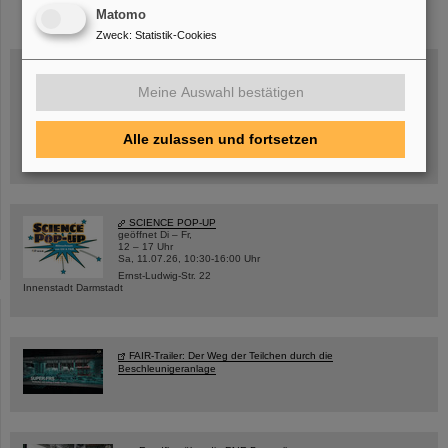
Matomo
Zweck
:
Statistik-Cookies
Meine Auswahl bestätigen
Mittwoch, 19.08.2026, 14 Uhr
Warum existiert nicht einfach nichts?
Hannah Elfner,
Alle zulassen und fortsetzen
GSI/FAIR/Goethe-Universität
Anmeldung und weitere Informationen
SCIENCE POP-UP
geöffnet Di – Fr,
12 – 17 Uhr
Sa, 11.07.26, 10:30-16:00 Uhr
Ernst-Ludwig-Str. 22
Innenstadt Darmstadt
FAIR-Trailer: Der Weg der Teilchen durch die
Beschleunigeranlage