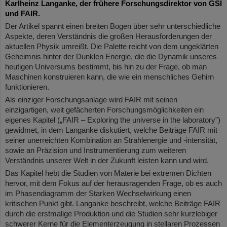
Karlheinz Langanke, der frühere Forschungsdirektor von GSI
und FAIR.
Der Artikel spannt einen breiten Bogen über sehr unterschiedliche
Aspekte, deren Verständnis die großen Herausforderungen der
aktuellen Physik umreißt. Die Palette reicht von dem ungeklärten
Geheimnis hinter der Dunklen Energie, die die Dynamik unseres
heutigen Universums bestimmt, bis hin zu der Frage, ob man
Maschinen konstruieren kann, die wie ein menschliches Gehirn
funktionieren.
Als einziger Forschungsanlage wird FAIR mit seinen
einzigartigen, weit gefächerten Forschungsmöglichkeiten ein
eigenes Kapitel („FAIR – Exploring the universe in the laboratory”)
gewidmet, in dem Langanke diskutiert, welche Beiträge FAIR mit
seiner unerreichten Kombination an Strahlenergie und -intensität,
sowie an Präzision und Instrumentierung zum weiteren
Verständnis unserer Welt in der Zukunft leisten kann und wird.
Das Kapitel hebt die Studien von Materie bei extremen Dichten
hervor, mit dem Fokus auf der herausragenden Frage, ob es auch
im Phasendiagramm der Starken Wechselwirkung einen
kritischen Punkt gibt. Langanke beschreibt, welche Beiträge FAIR
durch die erstmalige Produktion und die Studien sehr kurzlebiger
schwerer Kerne für die Elementerzeugung in stellaren Prozessen