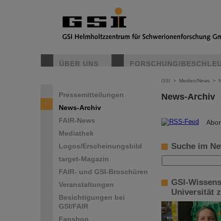
ÜBER UNS
FORSCHUNG/BESCHLE
GSI
>
Medien/News
>
Pressemitteilungen
News-Archiv
News-Archiv
FAIR-News
©
Abon
Mediathek
Suche im Ne
Logos/Erscheinungsbild
target-Magazin
FAIR- und GSI-Broschüren
GSI-Wissensc
Veranstaltungen
Universität 
Besichtigungen bei
GSI/FAIR
Fanshop