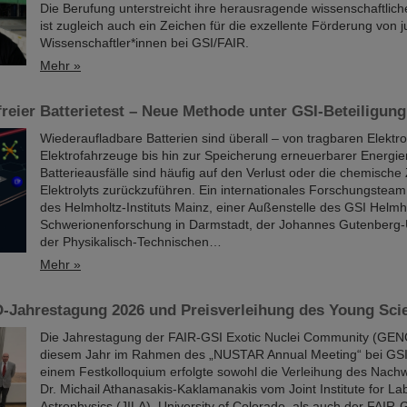
Die Berufung unterstreicht ihre herausragende wissenschaftlich
ist zugleich auch ein Zeichen für die exzellente Förderung von 
Wissenschaftler*innen bei GSI/FAIR.
Mehr »
reier Batterietest – Neue Methode unter GSI-Beteiligung
Wiederaufladbare Batterien sind überall – von tragbaren Elektr
Elektrofahrzeuge bis hin zur Speicherung erneuerbarer Energie
Batterieausfälle sind häufig auf den Verlust oder die chemisch
Elektrolyts zurückzuführen. Ein internationales Forschungsteam
des Helmholtz-Instituts Mainz, einer Außenstelle des GSI Helmh
Schwerionenforschung in Darmstadt, der Johannes Gutenberg-U
der Physikalisch-Technischen…
Mehr »
Jahrestagung 2026 und Preisverleihung des Young Scie
Die Jahrestagung der FAIR-GSI Exotic Nuclei Community (GEN
diesem Jahr im Rahmen des „NUSTAR Annual Meeting“ bei GSI/F
einem Festkolloquium erfolgte sowohl die Verleihung des Nach
Dr. Michail Athanasakis-Kaklamanakis vom Joint Institute for La
Astrophysics (JILA), University of Colorado, als auch der FAI