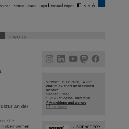
Anreise
Kontakt
Suche
Login
Drucken
English
@WORK
ram
linkedin
youtube
helmholtz.social
facebook
d.
Mittwoch, 19.08.2026, 14 Uhr
Warum existiert nicht einfach
nichts?
Hannah Elfner,
GSI/FAIR/Goethe-Universität
Anmeldung und weitere
uktur an der
Informationen
ssur für
 Köln übernommen.
SCIENCE POP-