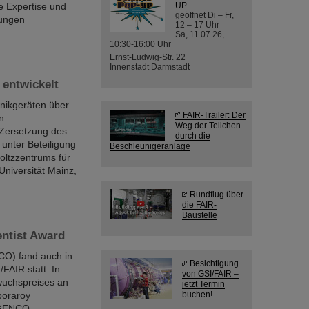
e Expertise und
UP
geöffnet Di – Fr,
jungen
12 – 17 Uhr
Sa, 11.07.26,
10:30-16:00 Uhr
Ernst-Ludwig-Str. 22
Innenstadt Darmstadt
 entwickelt
onikgeräten über
FAIR-Trailer: Der
n.
Weg der Teilchen
e Zersetzung des
durch die
 unter Beteiligung
Beschleunigeranlage
oltzzentrums für
niversität Mainz,
Rundflug über
die FAIR-
Baustelle
ntist Award
CO) fand auch in
Besichtigung
AIR statt. In
von GSI/FAIR –
wuchspreises an
jetzt Termin
boraroy
buchen!
R-GENCO-