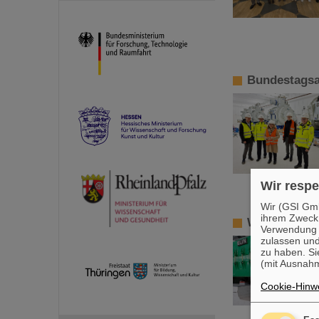
Bundestagsa
Wir respe
Wir (GSI Gmb
ihrem Zweck
Weltrekord b
Verwendung v
zulassen und
zu haben. Si
(mit Ausnahm
Cookie-Hinwe