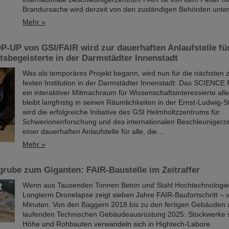
Brandursache wird derzeit von den zuständigen Behörden unter
Mehr »
-UP von GSI/FAIR wird zur dauerhaften Anlaufstelle fü
sbegeisterte in der Darmstädter Innenstadt
Was als temporäres Projekt begann, wird nun für die nächsten 
festen Institution in der Darmstädter Innenstadt: Das SCIENCE
ein interaktiver Mitmachraum für Wissenschaftsinteressierte alle
bleibt langfristig in seinen Räumlichkeiten in der Ernst-Ludwig-
wird die erfolgreiche Initiative des GSI Helmholtzzentrums für
Schwerionenforschung und des internationalen Beschleunigerz
einer dauerhaften Anlaufstelle für alle, die…
Mehr »
rube zum Giganten: FAIR-Baustelle im Zeitraffer
Wenn aus Tausenden Tonnen Beton und Stahl Hochtechnologie 
Longterm Dronelapse zeigt sieben Jahre FAIR-Baufortschritt – v
Minuten. Von den Baggern 2018 bis zu den fertigen Gebäuden 
laufenden Technischen Gebäudeausrüstung 2025: Stockwerke s
Höhe und Rohbauten verwandeln sich in Hightech-Labore.​