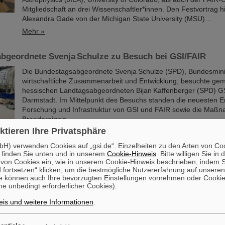
Mitgliedschaft an drei Wissenschaftler*innen. Den Festvortrag hi
Alexandra Gade von der Michigan State University (MSU)…
Mehr »
bgeordnete Svenja Schulze zu Besuch bei GSI/FAIR
Die Bundestagsabgeordnete Svenja Schulze (SPD), Bundesminist
wirtschaftliche Zusammenarbeit und Entwicklung, besuchte g
hessischen Landtagsabgeordneten Bijan Kaffenberger (SPD) GS
Darmstadt. Im Mittelpunkt des Besuchs standen die neuesten E
Forschung und Infrastruktur von GSI und FAIR sowie die Ma
Brandereignis.
ktieren Ihre Privatsphäre
Mehr »
H) verwenden Cookies auf „gsi.de“. Einzelheiten zu den Arten von Co
 finden Sie unten und in unserem
Cookie-Hinweis
. Bitte willigen Sie in 
ei GSI/FAIR – Darmstadt führt bei der Entdeckung neue
on Cookies ein, wie in unserem Cookie-Hinweis beschrieben, indem Si
 fortsetzen“ klicken, um die bestmögliche Nutzererfahrung auf unsere
Chemische Elemente, neue Isotope, kleinste Teilchen – das GS
e können auch Ihre bevorzugten Einstellungen vornehmen oder Cooki
Helmholtzzentrum für Schwerionenforschung in Darmstadt ist be
e unbedingt erforderlicher Cookies).
Entdeckungen, unter anderem von insgesamt sechs superschw
Nun gibt es einen neuen Weltrekord zu vermelden: Das Forsch
is und weitere Informationen
.
dem gerade die internationale Beschleunigeranlage FAIR errichte
Weltrangliste der Entdeckung von Kernisomeren an. Die Statisti