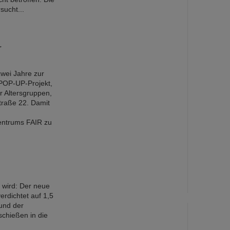
sucht...
r
zwei Jahre zur
 POP-UP-Projekt,
r Altersgruppen,
Straße 22. Damit
entrums FAIR zu
wird: Der neue
erdichtet auf 1,5
und der
chießen in die