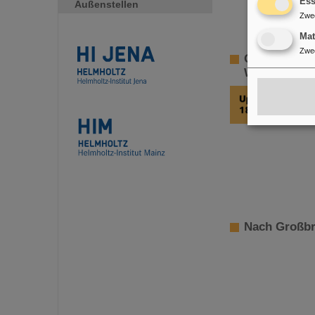
Ess
Außenstellen
Zwe
Ma
Zwe
GSI-Aufsich
Wiederherst
Nach Großbr