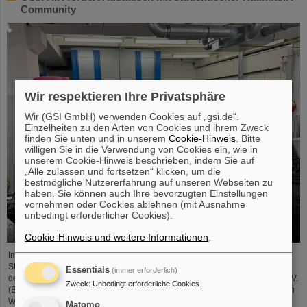
Community
Wir respektieren Ihre Privatsphäre
Wir (GSI GmbH) verwenden Cookies auf „gsi.de“.
Einzelheiten zu den Arten von Cookies und ihrem Zweck
finden Sie unten und in unserem
Cookie-Hinweis
. Bitte
willigen Sie in die Verwendung von Cookies ein, wie in
unserem Cookie-Hinweis beschrieben, indem Sie auf
„Alle zulassen und fortsetzen“ klicken, um die
bestmögliche Nutzererfahrung auf unseren Webseiten zu
haben. Sie können auch Ihre bevorzugten Einstellungen
vornehmen oder Cookies ablehnen (mit Ausnahme
unbedingt erforderlicher Cookies).
Cookie-Hinweis und weitere Informationen
.
Im Rahmen der BVSR-Konferenz 2026 begrüßte GSI/FAIR vor Kurzem 200
Studierende aus dem Bereich Raumfahrt und Ingenieurwissenschaften auf
Essentials
(immer erforderlich)
dem Campus in Darmstadt. Der Bundesverband studentischer Raumfahrt e. V.
Zweck
:
Unbedingt erforderliche Cookies
(BVSR) repräsentiert auf nationalem Level Studierendengruppen, die sich an
Weltraumprojekten beteiligen. Der Besuch bot spannende Einblicke in
Matomo