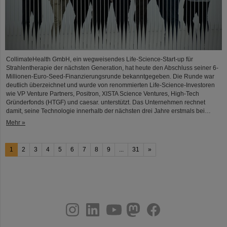
CollimateHealth GmbH, ein wegweisendes Life-Science-Start-up für
Strahlentherapie der nächsten Generation, hat heute den Abschluss seiner 6-
Millionen-Euro-Seed-Finanzierungsrunde bekanntgegeben. Die Runde war
deutlich überzeichnet und wurde von renommierten Life-Science-Investoren
wie VP Venture Partners, Positron, XISTA Science Ventures, High-Tech
Gründerfonds (HTGF) und caesar. unterstützt. Das Unternehmen rechnet
damit, seine Technologie innerhalb der nächsten drei Jahre erstmals bei…
Mehr »
1
2
3
4
5
6
7
8
9
...
31
»
instagram
linkedin
youtube
helmholtz.social
facebook