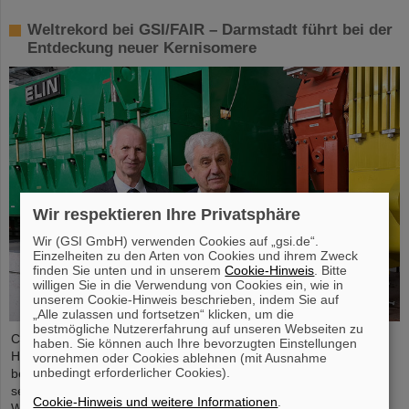
Weltrekord bei GSI/FAIR – Darmstadt führt bei der
Entdeckung neuer Kernisomere
Wir respektieren Ihre Privatsphäre
Wir (GSI GmbH) verwenden Cookies auf „gsi.de“.
Einzelheiten zu den Arten von Cookies und ihrem Zweck
finden Sie unten und in unserem
Cookie-Hinweis
. Bitte
willigen Sie in die Verwendung von Cookies ein, wie in
unserem Cookie-Hinweis beschrieben, indem Sie auf
„Alle zulassen und fortsetzen“ klicken, um die
bestmögliche Nutzererfahrung auf unseren Webseiten zu
Chemische Elemente, neue Isotope, kleinste Teilchen – das GSI
haben. Sie können auch Ihre bevorzugten Einstellungen
Helmholtzzentrum für Schwerionenforschung in Darmstadt ist
vornehmen oder Cookies ablehnen (mit Ausnahme
unbedingt erforderlicher Cookies).
bekannt für seine Entdeckungen, unter anderem von insgesamt
sechs superschweren Elementen. Nun gibt es einen neuen
Cookie-Hinweis und weitere Informationen
.
Weltrekord zu vermelden: Das Forschungszentrum, an dem