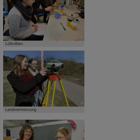
©
Lötkolben
©
Landvermessung