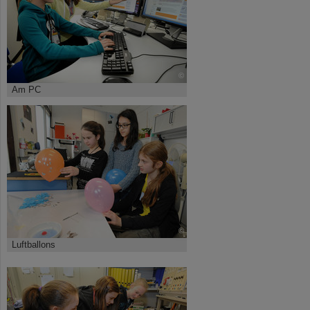
©
Am PC
©
Luftballons