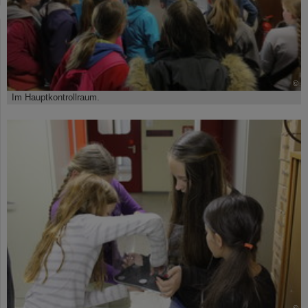
©
Im Hauptkontrollraum.
©