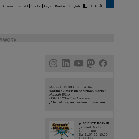
Anreise
Kontakt
Suche
Login
Drucken
English
@WORK
am
linkedin
youtube
helmholtz.social
facebook
Mittwoch, 19.08.2026, 14 Uhr
Warum existiert nicht einfach nichts?
Hannah Elfner,
GSI/FAIR/Goethe-Universität
Anmeldung und weitere Informationen
SCIENCE POP-UP
geöffnet Di – Fr,
12 – 17 Uhr
Sa, 11.07.26, 10:30-
16:00 Uhr