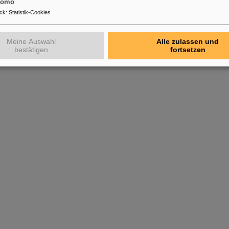
tomo
ck
:
Statistik-Cookies
Meine Auswahl
Alle zulassen und
bestätigen
fortsetzen