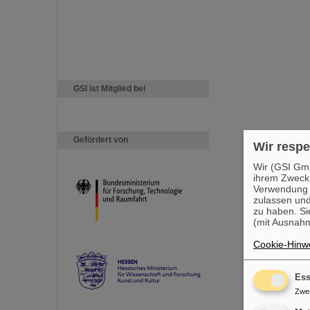
GSI ist Mitglied bei
Gefördert von
Wir respe
Wir (GSI Gmb
ihrem Zweck
Verwendung v
zulassen und
zu haben. Si
(mit Ausnahm
Cookie-Hinwe
Ess
Zwe