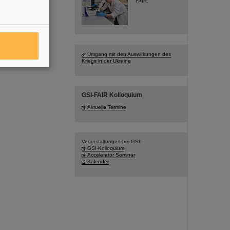
FAIR.
Umgang mit den Auswirkungen des
Kriegs in der Ukraine
GSI-FAIR Kolloquium
Aktuelle Termine
Veranstaltungen bei GSI:
GSI-Kolloquium
Accelerator Seminar
Kalender