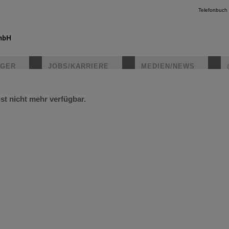
Telefonbuch
IGER
JOBS/KARRIERE
MEDIEN/NEWS
ist nicht mehr verfügbar.
instagr