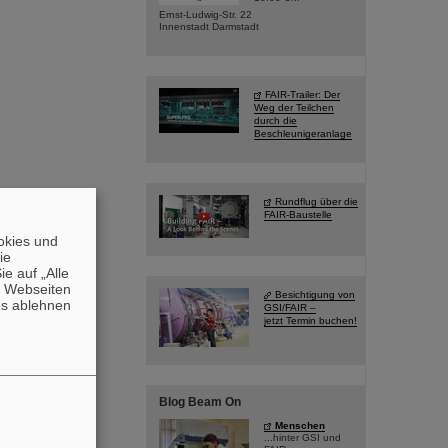
Ernst-Ludwig-Str. 22
Innenstadt Darmstadt
FAIR-Trailer: Der
Weg der Teilchen
durch die
Beschleunigeranlage
Rundflug über die
FAIR-Baustelle
okies und
die
e auf „Alle
n Webseiten
Besichtigung von
es ablehnen
GSI/FAIR –
jetzt Termin buchen!
Blog Beam On
Menschen
...hinter GSI und