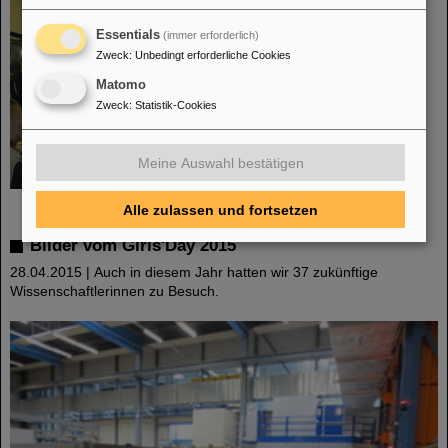
Essentials
(immer erforderlich)
Zweck
:
Unbedingt erforderliche Cookies
Matomo
Zweck
:
Statistik-Cookies
Meine Auswahl bestätigen
©
Alle zulassen und fortsetzen
Bilder vom Girls'Day 2015
28.04.2015 | Auch in diesem Jahr hatten wir 37 zukünftige
Wissenschaftlerinnen zu Besuch.