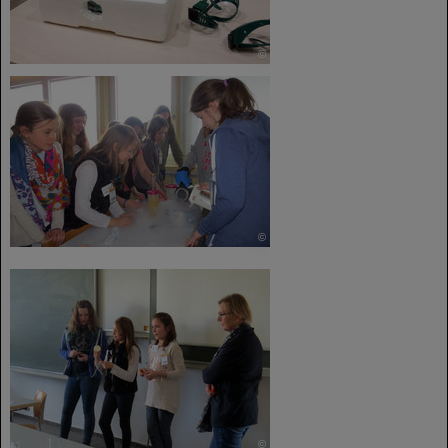
©
©
©