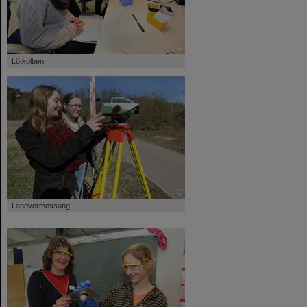
©
Lötkolben
©
Landvermessung