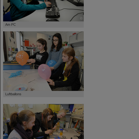
©
Am PC
©
Luftballons