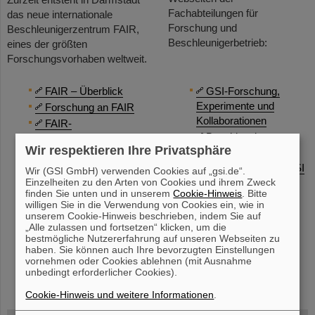
Fachabteilungen für
das neue internationale
Forschung und
Beschleunigerzentrum FAIR,
Beschleunigerbetrieb:
eines der größten
Forschungsvorhaben weltweit.
FAIR – Überblick
GSI-Forschung,
Experimente und
Forschung an FAIR
Kollaborationen
FAIR-
Beschleuniger-
Beschleunigeranlage
Wir respektieren Ihre Privatsphäre
Fachabteilungen
Bau von FAIR
Publikationen bei GSI
Hightech für FAIR
Wir (GSI GmbH) verwenden Cookies auf „gsi.de“.
Einzelheiten zu den Arten von Cookies und ihrem Zweck
– das GSI Institutional
Zahlen und Fakten
finden Sie unten und in unserem
Cookie-Hinweis
. Bitte
Repository
willigen Sie in die Verwendung von Cookies ein, wie in
unserem Cookie-Hinweis beschrieben, indem Sie auf
„Alle zulassen und fortsetzen“ klicken, um die
bestmögliche Nutzererfahrung auf unseren Webseiten zu
haben. Sie können auch Ihre bevorzugten Einstellungen
vornehmen oder Cookies ablehnen (mit Ausnahme
instagram
linkedin
youtube
helmholtz.social
facebook
unbedingt erforderlicher Cookies).
Cookie-Hinweis und weitere Informationen
.