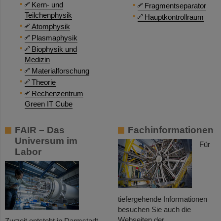
Kern- und
Fragmentseparator
Teilchenphysik
Hauptkontrollraum
Atomphysik
Plasmaphysik
Biophysik und
Medizin
Materialforschung
Theorie
Rechenzentrum
Green IT Cube
FAIR – Das
Fachinformationen
Universum im
Für
Labor
tiefergehende Informationen
besuchen Sie auch die
Webseiten der
Zurzeit entsteht in Darmstadt