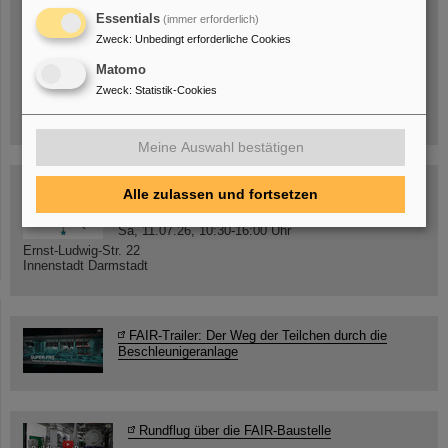
Essentials
(immer erforderlich)
Zweck
:
Unbedingt erforderliche Cookies
Mittwoch, 19.08.2026, 14 Uhr
Warum existiert nicht einfach nichts?
Matomo
Hannah Elfner,
Zweck
:
Statistik-Cookies
GSI/FAIR/Goethe-Universität
Anmeldung und weitere Informationen
Meine Auswahl bestätigen
SCIENCE POP-UP
Alle zulassen und fortsetzen
geöffnet Di – Fr,
12 – 17 Uhr
Sa, 11.07.26, 10:30-16:00 Uhr
Ernst-Ludwig-Str. 22
Innenstadt Darmstadt
FAIR-Trailer: Der Weg der Teilchen durch die
Beschleunigeranlage
Rundflug über die FAIR-Baustelle