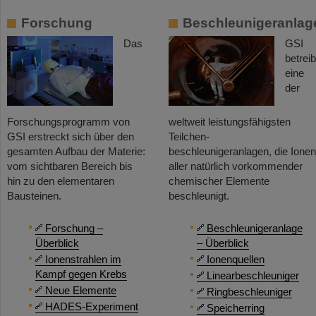
Forschung
Beschleunigeranlag
Das
GSI
betreib
eine
der
Forschungsprogramm von
weltweit leistungsfähigsten
GSI erstreckt sich über den
Teilchen-
gesamten Aufbau der Materie:
beschleunigeranlagen, die Ionen
vom sichtbaren Bereich bis
aller natürlich vorkommender
hin zu den elementaren
chemischer Elemente
Bausteinen.
beschleunigt.
Forschung –
Beschleunigeranlage
Überblick
– Überblick
Ionenstrahlen im
Ionenquellen
Kampf gegen Krebs
Linearbeschleuniger
Neue Elemente
Ringbeschleuniger
HADES-Experiment
Speicherring