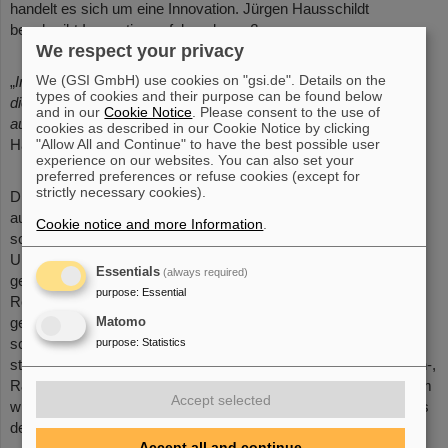
handelt es sich um eine Innovation. Jürgen Hausschildt
beschreibt Innovationen folgendermaßen:
We respect your privacy
We (GSI GmbH) use cookies on "gsi.de". Details on the
„
Innovationen sind qualitativ neuartige Produkte oder Verfahren,
types of cookies and their purpose can be found below
die sich gegenüber einem Vergleichszustand „merklich“ – wie
and in our
Cookie Notice
. Please consent to the use of
auch immer das zu bestimmen ist – unterscheiden.
“ (Jürgen
cookies as described in our Cookie Notice by clicking
"Allow All and Continue" to have the best possible user
Hauschildt, 2016)
experience on our websites. You can also set your
preferred preferences or refuse cookies (except for
strictly necessary cookies).
Die besten Innovationen entstehen in mehr als einem Kopf und
auch das Experimentieren spielt da eine wichtige Rolle. Daher
Cookie notice and more Information
.
sollten der Austausch und die Kommunikation unter
Unternehmen, Startups, Hochschulen und Forschungsinstitute
Essentials
(always required)
gewährleistet sein. Durch ein Innovation-, R&D und Test-
purpose
:
Essential
Rechenzentrum wird dieser gemeinsamer Austausch
gewährleistet und es entstehen neue Ideen, die einfach und
Matomo
schnell getestet werden können. Lernen und Experimentieren
purpose
:
Statistics
steht somit im Vordergrund. Genau das wird in einem Innovation-,
R&D und Test-Rechenzentrum zur Verfügung gestellt. Außerdem
Accept selected
wird die Kreativität gefördert und neues Wissen erzeugt. Offenes
denken, testen und erproben ist hier mehr als erwünscht.
Accept all and continue