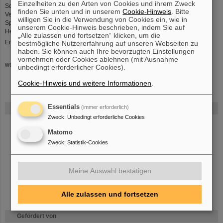
Einzelheiten zu den Arten von Cookies und ihrem Zweck
Schwerionenforschung und Beschleunigerentwicklung sowie die
finden Sie unten und in unserem
Cookie-Hinweis
. Bitte
Veröffentlichung der GSI Reihen GSI Scientific Reports und GSI Reports. Als
willigen Sie in die Verwendung von Cookies ein, wie in
Spezialbibliothek kooperiert die Abteilung mit anderen Bibliotheken der
unserem Cookie-Hinweis beschrieben, indem Sie auf
Helmholtz-Gemeinschaft.
„Alle zulassen und fortsetzen“ klicken, um die
Email:
gsilibrary(at)gsi.de
bestmögliche Nutzererfahrung auf unseren Webseiten zu
haben. Sie können auch Ihre bevorzugten Einstellungen
vornehmen oder Cookies ablehnen (mit Ausnahme
webpage: 17.6.2026
gsilibrary(at)gsi.de
unbedingt erforderlicher Cookies).
Cookie-Hinweis und weitere Informationen
.
Essentials
(immer erforderlich)
FAIR
Zweck
:
Unbedingt erforderliche Cookies
Bei GSI entsteht das neue Beschleunigerzentrum FAIR.
Erfahren Sie
Matomo
mehr.
Zweck
:
Statistik-Cookies
Meine Auswahl bestätigen
Alle zulassen und fortsetzen
Gefördert von