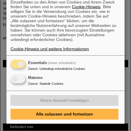
Einzelheiten zu den Arten von Cookies und ihrem Zweck
Schwerionenforschung und Beschleunigerentwicklung sowie die
finden Sie unten und in unserem
Cookie-Hinweis
. Bitte
Veröffentlichung der GSI Reihen GSI Scientific Reports und GSI Reports. Als
willigen Sie in die Verwendung von Cookies ein, wie in
Spezialbibliothek kooperiert die Abteilung mit anderen Bibliotheken der
unserem Cookie-Hinweis beschrieben, indem Sie auf
Helmholtz-Gemeinschaft.
„Alle zulassen und fortsetzen“ klicken, um die
Email:
gsilibrary(at)gsi.de
bestmögliche Nutzererfahrung auf unseren Webseiten zu
haben. Sie können auch Ihre bevorzugten Einstellungen
vornehmen oder Cookies ablehnen (mit Ausnahme
webpage: 17.6.2026
gsilibrary(at)gsi.de
unbedingt erforderlicher Cookies).
Cookie-Hinweis und weitere Informationen
.
Essentials
(immer erforderlich)
FAIR
Zweck
:
Unbedingt erforderliche Cookies
Bei GSI entsteht das neue Beschleunigerzentrum FAIR.
Erfahren Sie
Matomo
mehr.
Zweck
:
Statistik-Cookies
Meine Auswahl bestätigen
Alle zulassen und fortsetzen
Gefördert von