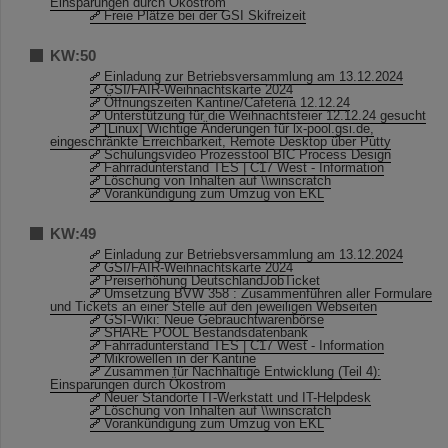
Einsparungen durch Ökostrom
Freie Plätze bei der GSI Skifreizeit
KW:50
Einladung zur Betriebsversammlung am 13.12.2024
GSI/FAIR-Weihnachtskarte 2024
Öffnungszeiten Kantine/Cafeteria 12.12.24
Unterstützung für die Weihnachtsfeier 12.12.24 gesucht
[Linux] Wichtige Änderungen für lx-pool.gsi.de,
eingeschränkte Erreichbarkeit, Remote Desktop über Putty
Schulungsvideo Prozesstool BIC Process Design
Fahrradunterstand TES | C17 West - Information
Löschung von Inhalten auf \\winscratch
Vorankündigung zum Umzug von EKL
KW:49
Einladung zur Betriebsversammlung am 13.12.2024
GSI/FAIR-Weihnachtskarte 2024
Preiserhöhung DeutschlandJobTicket
Umsetzung BVW 358 : Zusammenführen aller Formulare
und Tickets an einer Stelle auf den jeweiligen Webseiten
GSI-Wiki: Neue Gebrauchtwarenbörse
SHARE POOL Bestandsdatenbank
Fahrradunterstand TES | C17 West - Information
Mikrowellen in der Kantine
Zusammen für Nachhaltige Entwicklung (Teil 4):
Einsparungen durch Ökostrom
Neuer Standorte IT-Werkstatt und IT-Helpdesk
Löschung von Inhalten auf \\winscratch
Vorankündigung zum Umzug von EKL