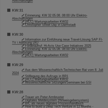
Abschaltungen
KW:31
Erinnerung: KW 32 05.08. 08:00 Uhr Elektro-
Abschaltungen
[ACC] Wartungsarbeiten KW32
Christopher Street Day in Darmstadt
KW:30
Information zur Einführung neue Travel-Lösung SAP FI-
TV / Ablösung DIO
Förderaufruf: Hi-Acts Use Case Initiatives 2025
Erinnerung: KW 32 05.08. 08:00 Uhr Elektro-
Abschaltungen
[ACC] Wartungsarbeiten KW32
KW:29
Aus dem Wissenschaftlich-Technischen Rat vom 8. Juli
2024
Stilllegung des Aufzugs in BR1
[ACC] Wartungsarbeiten KW32
Wissenschaftliche Sitzungen/Seminare bei GSI
KW:28
Trauer um Peter Armbruster
Digitales Meldesystem (Hinweisgebersystem)
BIC als neues digitales Prozesshandbuch
How to build a Deep Tech Venture in 12 Months -