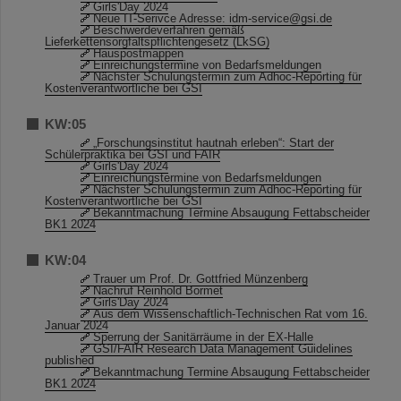
Girls'Day 2024
Neue IT-Serivce Adresse: idm-service@gsi.de
Beschwerdeverfahren gemäß
Lieferkettensorgfaltspflichtengesetz (LkSG)
Hauspostmappen
Einreichungstermine von Bedarfsmeldungen
Nächster Schulungstermin zum Adhoc-Reporting für
Kostenverantwortliche bei GSI
KW:05
„Forschungsinstitut hautnah erleben“: Start der
Schülerpraktika bei GSI und FAIR
Girls'Day 2024
Einreichungstermine von Bedarfsmeldungen
Nächster Schulungstermin zum Adhoc-Reporting für
Kostenverantwortliche bei GSI
Bekanntmachung Termine Absaugung Fettabscheider
BK1 2024
KW:04
Trauer um Prof. Dr. Gottfried Münzenberg
Nachruf Reinhold Bormet
Girls'Day 2024
Aus dem Wissenschaftlich-Technischen Rat vom 16.
Januar 2024
Sperrung der Sanitärräume in der EX-Halle
GSI/FAIR Research Data Management Guidelines
published
Bekanntmachung Termine Absaugung Fettabscheider
BK1 2024