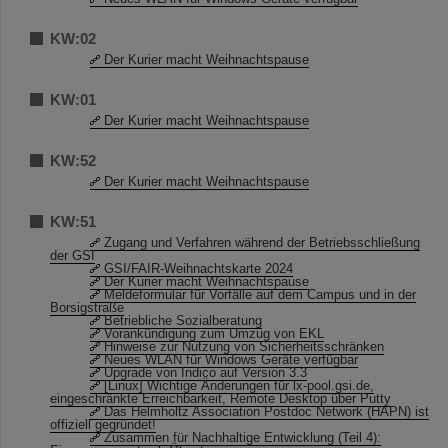
KW:02
Der Kurier macht Weihnachtspause
KW:01
Der Kurier macht Weihnachtspause
KW:52
Der Kurier macht Weihnachtspause
KW:51
Zugang und Verfahren während der Betriebsschließung
der GSI
GSI/FAIR-Weihnachtskarte 2024
Der Kurier macht Weihnachtspause
Meldeformular für Vorfälle auf dem Campus und in der
Borsigstraße
Betriebliche Sozialberatung
Vorankündigung zum Umzug von EKL
Hinweise zur Nutzung von Sicherheitsschränken
Neues WLAN für Windows Geräte verfügbar
Upgrade von Indico auf Version 3.3
[Linux] Wichtige Änderungen für lx-pool.gsi.de,
eingeschränkte Erreichbarkeit, Remote Desktop über Putty
Das Helmholtz Association Postdoc Network (HAPN) ist
offiziell gegründet!
Zusammen für Nachhaltige Entwicklung (Teil 4):