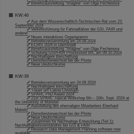
Benefizausstellung "Imagine" von Olga Pechenova
KW:40
Aus dem Wissenschaftlich-Technischen Rat vom 23.
September 2024
Verkehrsführung für Fahrradfahrer der GSI, FAIR und
anderer
Neues interaktives Organigramm
Betriebsversammlung am 24.09.2024
ECRIS 2024 in Darmstadt
Benefizausstellung "Imagine" von Olga Pechenova
Schulung GSI/FAIR Prozesstool BIC am 09.10.2024
Nachhaltigere Beschaffung
Dienstleisterwechsel bei der Pforte
Neue Deutschkurse
KW:39
Betriebsversammlung am 24.09.2024
Nachhaltigere Beschaffung
Trauer um Calina Christoph
SPARC PhD Award 2024
21st SPARC Topical Workshop 6th – 10th, Sept. 2024 at
the University of Münster
Ausstellung des ehemaligen Mitarbeiters Eberhard
Malwitz
Dienstleisterwechsel bei der Pforte
Neue Deutschkurse
Zusammen für Nachhaltige Entwicklung (Teil 1):
Nachhaltigkeitsverständnis bei GSI & FAIR
Research Data Management Planning software now
available