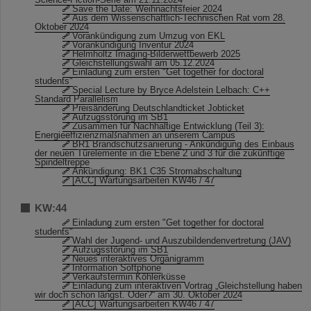
Save the Date: Weihnachtsfeier 2024
Aus dem Wissenschaftlich-Technischen Rat vom 28.
Oktober 2024
Vorankündigung zum Umzug von EKL
Vorankündigung Inventur 2024
Helmholtz Imaging-Bilderwettbewerb 2025
Gleichstellungswahl am 05.12.2024
Einladung zum ersten "Get together for doctoral
students"
Special Lecture by Bryce Adelstein Lelbach: C++
Standard Parallelism
Preisänderung Deutschlandticket Jobticket
Aufzugsstörung im SB1
Zusammen für Nachhaltige Entwicklung (Teil 3):
Energieeffizienzmaßnahmen an unserem Campus
BR1 Brandschutzsanierung - Ankündigung des Einbaus
der neuen Türelemente in die Ebene 2 und 3 für die zukünftige
Spindeltreppe
Ankündigung: BK1 C35 Stromabschaltung
[ACC] Wartungsarbeiten KW46 / 47
KW:44
Einladung zum ersten "Get together for doctoral
students"
Wahl der Jugend- und Auszubildendenvertretung (JAV)
Aufzugsstörung im SB1
Neues interaktives Organigramm
Information Softphone
Verkaufstermin Köhlerküsse
Einladung zum interaktiven Vortrag „Gleichstellung haben
wir doch schon längst. Oder?“ am 30. Oktober 2024
[ACC] Wartungsarbeiten KW46 / 47