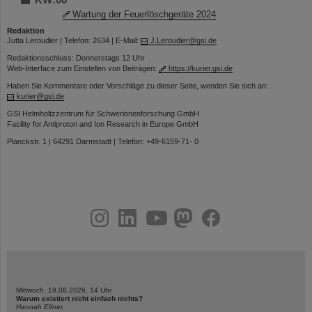
Wartung der Feuerlöschgeräte 2024
Redaktion
Jutta Leroudier | Telefon: 2634 | E-Mail:
J.Leroudier@gsi.de
Redaktionsschluss: Donnerstags 12 Uhr
Web-Interface zum Einstellen von Beiträgen:
https://kurier.gsi.de
Haben Sie Kommentare oder Vorschläge zu dieser Seite, wenden Sie sich an:
kurier@gsi.de
GSI Helmholtzzentrum für Schwerionenforschung GmbH
Facility for Antiproton and Ion Research in Europe GmbH
Planckstr. 1 | 64291 Darmstadt | Telefon: +49-6159-71- 0
instagram
linkedin
youtube
helmholtz.social
facebook
Mittwoch, 19.08.2026, 14 Uhr
Warum existiert nicht einfach nichts?
Hannah Elfner,