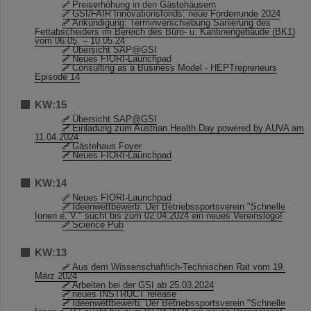
Preiserhöhung in den Gästehäusern
GSI/FAIR Innovationsfonds: neue Förderrunde 2024
Ankündigung: Terminverschiebung Sanierung des
Fettabscheiders im Bereich des Büro- u. Kantinengebäude (BK1)
vom 06.05. – 10.05.24
Übersicht SAP@GSI
Neues FIORI-Launchpad
Consulting as a Business Model - HEPTrepreneurs
Episode 14
KW:15
Übersicht SAP@GSI
Einladung zum Austrian Health Day powered by AUVA am
11.04.2024
Gästehaus Foyer
Neues FIORI-Launchpad
KW:14
Neues FIORI-Launchpad
Ideenwettbewerb: Der Betriebssportsverein "Schnelle
Ionen e. V." sucht bis zum 02.04.2024 ein neues Vereinslogo!
Science Pub
KW:13
Aus dem Wissenschaftlich-Technischen Rat vom 19.
März 2024
Arbeiten bei der GSI ab 25.03.2024
neues INSTRUCT release
Ideenwettbewerb: Der Betriebssportsverein "Schnelle