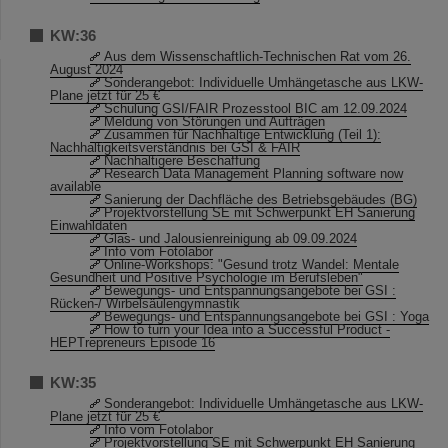
KW:36
Aus dem Wissenschaftlich-Technischen Rat vom 26.
August 2024
Sonderangebot: Individuelle Umhängetasche aus LKW-
Plane jetzt für 25 €
Schulung GSI/FAIR Prozesstool BIC am 12.09.2024
Meldung von Störungen und Aufträgen
Zusammen für Nachhaltige Entwicklung (Teil 1):
Nachhaltigkeitsverständnis bei GSI & FAIR
Nachhaltigere Beschaffung
Research Data Management Planning software now
available
Sanierung der Dachfläche des Betriebsgebäudes (BG)
Projektvorstellung SE mit Schwerpunkt EH Sanierung
Einwahldaten
Glas- und Jalousienreinigung ab 09.09.2024
Info vom Fotolabor
Online-Workshops: "Gesund trotz Wandel: Mentale
Gesundheit und Positive Psychologie im Berufsleben"
Bewegungs- und Entspannungsangebote bei GSI :
Rücken-/ Wirbelsäulengymnastik
Bewegungs- und Entspannungsangebote bei GSI : Yoga
How to turn your Idea into a Successful Product -
HEPTrepreneurs Episode 16
KW:35
Sonderangebot: Individuelle Umhängetasche aus LKW-
Plane jetzt für 25 €
Info vom Fotolabor
Projektvorstellung SE mit Schwerpunkt EH Sanierung