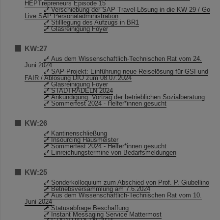
HEPTrepreneurs Episode 15
Verschiebung der SAP Travel-Lösung in die KW 29 / Go
Live SAP Personaladministration
Stilllegung des Aufzugs in BR1
Glasreinigung Foyer
KW:27
Aus dem Wissenschaftlich-Technischen Rat vom 24.
Juni 2024
SAP-Projekt: Einführung neue Reiselösung für GSI und
FAIR / Ablösung DIO zum 08.07.2024
Glasreinigung Foyer
STADTRADELN 2024
Ankündigung: Vortrag der betrieblichen Sozialberatung
Sommerfest 2024 - Helfer*innen gesucht
KW:26
Kantinenschließung
Insourcing Hausmeister
Sommerfest 2024 - Helfer*innen gesucht
Einreichungstermine von Bedarfsmeldungen
KW:25
Sonderkolloquium zum Abschied von Prof. P. Giubellino
Betriebsversammlung am 7.6.2024
Aus dem Wissenschaftlich-Technischen Rat vom 10.
Juni 2024
Statusabfrage Beschaffung
Instant Messaging Service Mattermost