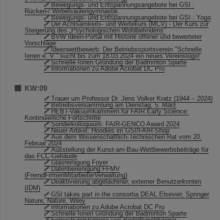
Bewegungs- und Entspannungsangebote bei GSI :
Rücken-/ Wirbelsäulengymnastik
Bewegungs- und Entspannungsangebote bei GSI : Yoga
Der Achtsamkeits- und Wertekurs (MCV) - Der Kurs zur
Steigerung des „Psychologischen Wohlbefindens“
BVW Ideen-Portal mit Historie offener und bewerteter
Vorschläge
Ideenwettbewerb: Der Betriebssportsverein "Schnelle
Ionen e. V." sucht bis zum 18.03.2024 ein neues Vereinslogo!
Schnelle Ionen Gründung der Badminton Sparte
Informationen zu Adobe Acrobat DC Pro
KW:09
Trauer um Professor Dr. Jens Volker Kratz (1944 – 2024)
Betriebsversammlung am Dienstag, 5. März
HEBT-Vakuumkammern für FAIR Early Science:
Kontinuierliche Fortschritte
Sonderkolloquium: FAIR-GENCO Award 2024
Neuer Artikel: Hoodies im GSI/FAIR-Shop
Aus dem Wissenschaftlich-Technischen Rat vom 20.
Februar 2024
Ausstellung der Kunst-am-Bau-Wettbewerbsbeiträge für
das FCC-Gebäude
Glasreinigung Foyer
Datenbereinigung FFMV
(FremdFirmenMitarbeiterVerwaltung)
Deaktivierung abgelaufener, externer Benutzerkonten
(IDM)
GSI takes part in the consortia DEAL Elsevier, Springer
Nature, Nature, Wiley
Informationen zu Adobe Acrobat DC Pro
Schnelle Ionen Gründung der Badminton Sparte
Einreichungstermine von Bedarfsmeldungen