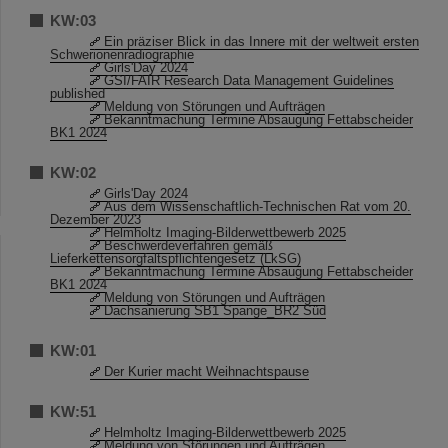
KW:03
Ein präziser Blick in das Innere mit der weltweit ersten
Schwerionenradiographie
Girls'Day 2024
GSI/FAIR Research Data Management Guidelines
published
Meldung von Störungen und Aufträgen
Bekanntmachung Termine Absaugung Fettabscheider
BK1 2024
KW:02
Girls'Day 2024
Aus dem Wissenschaftlich-Technischen Rat vom 20.
Dezember 2023
Helmholtz Imaging-Bilderwettbewerb 2025
Beschwerdeverfahren gemäß
Lieferkettensorgfaltspflichtengesetz (LkSG)
Bekanntmachung Termine Absaugung Fettabscheider
BK1 2024
Meldung von Störungen und Aufträgen
Dachsanierung SB1 Spange_BR2 Süd
KW:01
Der Kurier macht Weihnachtspause
KW:51
Helmholtz Imaging-Bilderwettbewerb 2025
Meldung von Störungen und Aufträgen