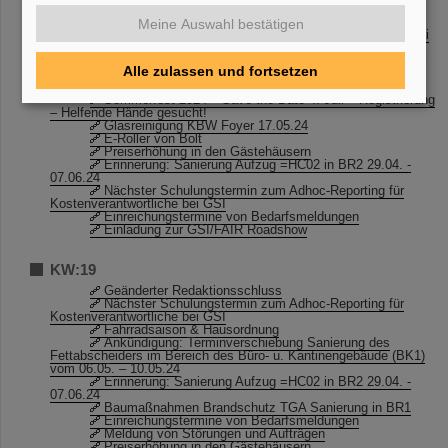
KW:20
Trauer um Hans Geissel
Meine Auswahl bestätigen
Aus dem Wissenschaftlich-Technischen Rat vom 6. Mai
2024
Helmut Koch (1941-2024) – ein überzeugter, engagierter
Alle zulassen und fortsetzen
Hadronenphysiker
Förderaufruf: Hi-Acts Use Case Initiatives 2025
Sommerfest 2024 – Save the Date 4. Juli – Registrierung
– Helfende Hände gesucht!
Glasreinigung KBW Foyer 17.05.24
E-Roller von Bolt
Preiserhöhung in den Gästehäusern
Erinnerung: Sanierung Aufzug =HC02 in BR2 29.04. -
07.06.24
Nächster Schulungstermin zum Adhoc-Reporting für
Kostenverantwortliche bei GSI
Einreichungstermine von Bedarfsmeldungen
Einladung zur GSI/FAIR Roadshow
KW:19
Geänderter Redaktionsschluss
Nächster Schulungstermin zum Adhoc-Reporting für
Kostenverantwortliche bei GSI
Fahrradsaison & Hausordnung
Ankündigung: Terminverschiebung Sanierung des
Fettabscheiders im Bereich des Büro- u. Kantinengebäude (BK1)
vom 06.05. – 10.05.24
Erinnerung: Sanierung Aufzug =HC02 in BR2 29.04. -
07.06.24
Baumaßnahmen Brandschutz TGA Sanierung in BR1
Einreichungstermine von Bedarfsmeldungen
Meldung von Störungen und Aufträgen
Preiserhöhung in den Gästehäusern