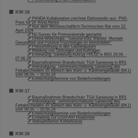
KW:18
PANDA Kollaboration zeichnet Doktorandin aus: PhD-
Preis für Dr. Anna Alicke
Aus dem Wissenschaftlich-Technischen Rat vom 22.
April 2024
N2-Survey für Promovierende gestartet
Online-Workshops: "Gesund trotz Wandel: Mentale
Gesundheit und Positive Psychologie im Berufsleben"
Preiserhöhung in den Gästehäusern
Meldung von Störungen und Aufträgen
Erinnerung: Sanierung Aufzug =HC02 in BR2 29.04. -
07.06.24
Baumaßnahmen Brandschutz TGA Sanierung in BR1
Ankündigung: Terminverschiebung Sanierung des
Fettabscheiders im Bereich des Büro- u. Kantinengebäude (BK1)
vom 06.05. – 10.05.24
Einreichungstermine von Bedarfsmeldungen
KW:17
Baumaßnahmen Brandschutz TGA Sanierung in BR1
Ankündigung: Terminverschiebung Sanierung des
Fettabscheiders im Bereich des Büro- u. Kantinengebäude (BK1)
vom 06.05. – 10.05.24
Einreichungstermine von Bedarfsmeldungen
Einladung zur GSI/FAIR Roadshow
Verkaufstermin Köhlerküsse
KW:16