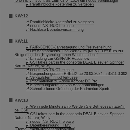
Ionen e. V." sucht bis zum 02.04.2024 ein neues Vereinslogo!
Paraffinblöcke kostenfrei zu vergeben
KW:12
Paraffinblöcke kostenfrei zu vergeben
neues INSTRUCT release
Nachlese Betriebsversammlung
KW:11
FAIR-GENCO-Jahrestagung und Preisverleihung
Der Achtsamkeits- und Wertekurs (MCV) - Der Kurs zur
Steigerung des „Psychologischen Wohlbefindens“
Einladung zur GSI/FAIR Roadshow
GSI takes part in the consortia DEAL Elsevier, Springer
Nature, Nature, Wiley
neues INSTRUCT release
Besprechungsraum PHELIX ab 20.03.2024 in BS11.3.302
Verkaufstermin Köhlerküsse
Informationen zu Adobe Acrobat DC Pro
Einreichungstermine von Bedarfsmeldungen
Schnelle Ionen Gründung der Badminton Sparte
KW:10
Wenn jede Minute zählt- Werden Sie Betriebssanitäter*in
bei GSI!
GSI takes part in the consortia DEAL Elsevier, Springer
Nature, Nature, Wiley
neues INSTRUCT release
Datenbereinigung FFMV
(FremdFirmenMitarbeiterVerwaltung)