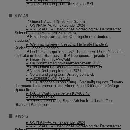
Aufzugsstörung im SB1
Vorankündigung zum Umzug von EKL
KW:46
Giersch Award für Maxim Saifulin
GSI/FAIR-Adventskalender 2024
ANOMALIE – Öffentliches Screening der Darmstädter
Science-Fiction-Serie am 21.11.2024
Einladung zum ersten "Get together for doctoral
students"
Weihnachtsfeier - Gesucht: Helfende Hände &
Kuchen-/Gebäck-Spenden
Do I have to quit my Job? The different Roles Scientists
can take in Tech Start-ups - HEPTrepreneurs Episode 17
Neuer Termin JAV-Wahl
Helmholtz Imaging-Bilderwettbewerb 2025
Preisänderung Deutschlandticket Jobticket
Vorankündigung Inventur 2024
Vorankündigung zum Umzug von EKL
Aufzugsstörung im SB1
BR1 Brandschutzsanierung - Ankündigung des Einbaus
der neuen Türelemente in die Ebene 2 und 3 für die zukünftige
Spindeltreppe
[ACC] Wartungsarbeiten KW46 / 47
Fahrrad fahren!
Special Lecture by Bryce Adelstein Lelbach: C++
Standard Parallelism
KW:45
GSI/FAIR-Adventskalender 2024
ANOMALIE – Öffentliches Screening der Darmstädter
Science-Fiction-Serie am 21.11.2024