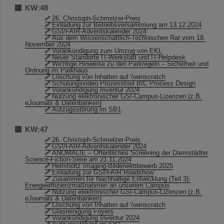
KW:48
26. Christoph-Schmelzer-Preis
Einladung zur Betriebsversammlung am 13.12.2024
GSI/FAIR-Adventskalender 2024
Aus dem Wissenschaftlich-Technischen Rat vom 18.
November 2024
Vorankündigung zum Umzug von EKL
Neuer Standorte IT-Werkstatt und IT-Helpdesk
Wichtige Hinweise zu den Parkregeln – Sicherheit und
Ordnung im Parkhaus
Löschung von Inhalten auf \\winscratch
Schulungsvideo Prozesstool BIC Process Design
Vorankündigung Inventur 2024
Nutzung elektronischer GSI-Campus-Lizenzen (z.B.
eJournals & Datenbanken)
Aufzugsstörung im SB1
KW:47
26. Christoph-Schmelzer-Preis
GSI/FAIR-Adventskalender 2024
ANOMALIE – Öffentliches Screening der Darmstädter
Science-Fiction-Serie am 21.11.2024
Helmholtz Imaging-Bilderwettbewerb 2025
Einladung zur GSI/FAIR Roadshow
Zusammen für Nachhaltige Entwicklung (Teil 3):
Energieeffizienzmaßnahmen an unserem Campus
Nutzung elektronischer GSI-Campus-Lizenzen (z.B.
eJournals & Datenbanken)
Löschung von Inhalten auf \\winscratch
Glasreinigung Foyers
Vorankündigung Inventur 2024