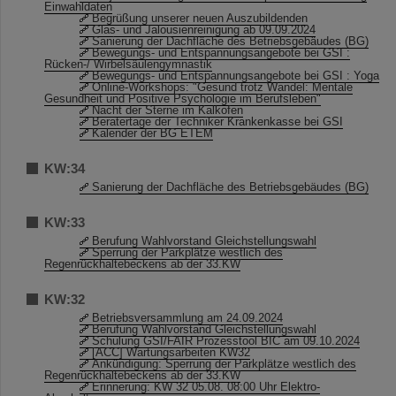
Einwahldaten
Begrüßung unserer neuen Auszubildenden
Glas- und Jalousienreinigung ab 09.09.2024
Sanierung der Dachfläche des Betriebsgebäudes (BG)
Bewegungs- und Entspannungsangebote bei GSI :
Rücken-/ Wirbelsäulengymnastik
Bewegungs- und Entspannungsangebote bei GSI : Yoga
Online-Workshops: "Gesund trotz Wandel: Mentale
Gesundheit und Positive Psychologie im Berufsleben"
Nacht der Sterne im Kalkofen
Beratertage der Techniker Krankenkasse bei GSI
Kalender der BG ETEM
KW:34
Sanierung der Dachfläche des Betriebsgebäudes (BG)
KW:33
Berufung Wahlvorstand Gleichstellungswahl
Sperrung der Parkplätze westlich des
Regenrückhaltebeckens ab der 33.KW
KW:32
Betriebsversammlung am 24.09.2024
Berufung Wahlvorstand Gleichstellungswahl
Schulung GSI/FAIR Prozesstool BIC am 09.10.2024
[ACC] Wartungsarbeiten KW32
Ankündigung: Sperrung der Parkplätze westlich des
Regenrückhaltebeckens ab der 33.KW
Erinnerung: KW 32 05.08. 08:00 Uhr Elektro-