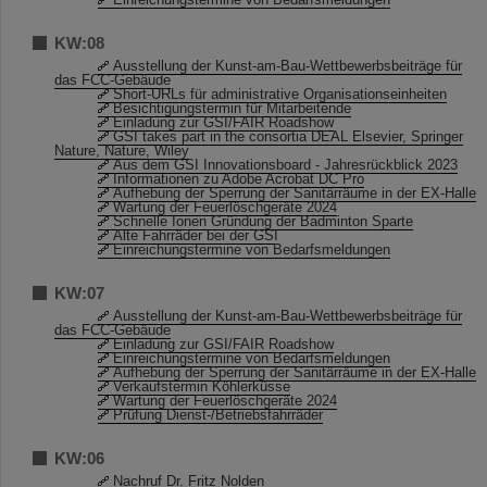
KW:08
Ausstellung der Kunst-am-Bau-Wettbewerbsbeiträge für
das FCC-Gebäude
Short-URLs für administrative Organisationseinheiten
Besichtigungstermin für Mitarbeitende
Einladung zur GSI/FAIR Roadshow
GSI takes part in the consortia DEAL Elsevier, Springer
Nature, Nature, Wiley
Aus dem GSI Innovationsboard - Jahresrückblick 2023
Informationen zu Adobe Acrobat DC Pro
Aufhebung der Sperrung der Sanitärräume in der EX-Halle
Wartung der Feuerlöschgeräte 2024
Schnelle Ionen Gründung der Badminton Sparte
Alte Fahrräder bei der GSI
Einreichungstermine von Bedarfsmeldungen
KW:07
Ausstellung der Kunst-am-Bau-Wettbewerbsbeiträge für
das FCC-Gebäude
Einladung zur GSI/FAIR Roadshow
Einreichungstermine von Bedarfsmeldungen
Aufhebung der Sperrung der Sanitärräume in der EX-Halle
Verkaufstermin Köhlerküsse
Wartung der Feuerlöschgeräte 2024
Prüfung Dienst-/Betriebsfahrräder
KW:06
Nachruf Dr. Fritz Nolden