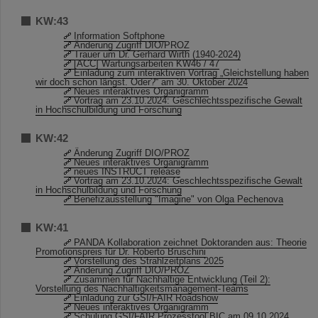
KW:43
Information Softphone
Änderung Zugriff DIO/PROZ
Trauer um Dr. Gerhard Wirth (1940-2024)
[ACC] Wartungsarbeiten KW46 / 47
Einladung zum interaktiven Vortrag „Gleichstellung haben
wir doch schon längst. Oder?“ am 30. Oktober 2024
Neues interaktives Organigramm
Vortrag am 23.10.2024: Geschlechtsspezifische Gewalt
in Hochschulbildung und Forschung
KW:42
Änderung Zugriff DIO/PROZ
Neues interaktives Organigramm
neues INSTRUCT release
Vortrag am 23.10.2024: Geschlechtsspezifische Gewalt
in Hochschulbildung und Forschung
Benefizausstellung "Imagine" von Olga Pechenova
KW:41
PANDA Kollaboration zeichnet Doktoranden aus: Theorie
Promotionspreis für Dr. Roberto Bruschini
Vorstellung des Strahlzeitplans 2025
Änderung Zugriff DIO/PROZ
Zusammen für Nachhaltige Entwicklung (Teil 2):
Vorstellung des Nachhaltigkeitsmanagement-Teams
Einladung zur GSI/FAIR Roadshow
Neues interaktives Organigramm
Schulung GSI/FAIR Prozesstool BIC am 09.10.2024