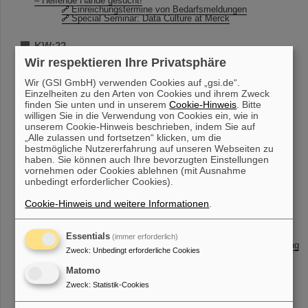
– Helfende Hände gesucht!
Einreichungstermine von Bedarfsmeldungen
Special Seminar: Data Culture at Merck
KW:22
Betriebsversammlung am 7.6.2024
Wir respektieren Ihre Privatsphäre
STADTRADELN 2024
BIC als neues digitales Prozesshandbuch
Wir (GSI GmbH) verwenden Cookies auf „gsi.de“.
Aufzugsstörung im SB1
Einzelheiten zu den Arten von Cookies und ihrem Zweck
Erinnerung: Sanierung Aufzug =HC02 in BR2 29.04. -
finden Sie unten und in unserem
Cookie-Hinweis
. Bitte
07.06.24
Einreichungstermine von Bedarfsmeldungen
willigen Sie in die Verwendung von Cookies ein, wie in
unserem Cookie-Hinweis beschrieben, indem Sie auf
„Alle zulassen und fortsetzen“ klicken, um die
KW:21
bestmögliche Nutzererfahrung auf unseren Webseiten zu
Nachruf: Prof. Dr. Dr. h.c. Hans Geissel (1950-2024)
haben. Sie können auch Ihre bevorzugten Einstellungen
Nachruf Gerald Hutter
vornehmen oder Cookies ablehnen (mit Ausnahme
Betriebsversammlung am 7.6.2024
unbedingt erforderlicher Cookies).
Wechsel Betreiber Betriebskantine
KBW Hörsaal + Seitenraum
GSI-FAIR Scientific Report 2023
Cookie-Hinweis und weitere Informationen
.
BIC als neues digitales Prozesshandbuch
Brandschutzhelfer*Innen Ausbildung
EH Sperrung der Gallerieebene
Unsachgemäße Abstellen von Fahrrädern
Essentials
(immer erforderlich)
Sommerfest 2024 – Save the Date 4. Juli – Registrierung
Zweck
:
Unbedingt erforderliche Cookies
– Helfende Hände gesucht!
Erinnerung: Sanierung Aufzug =HC02 in BR2 29.04. -
Matomo
07.06.24
Einreichungstermine von Bedarfsmeldungen
Zweck
:
Statistik-Cookies