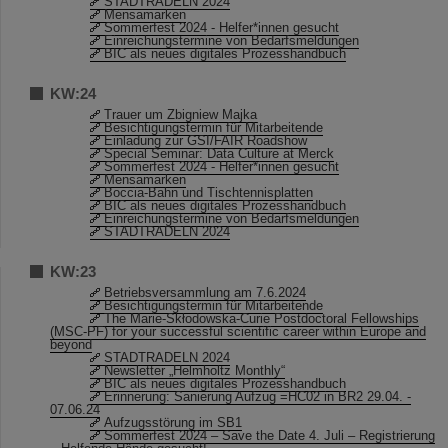
STADTRADELN 2024
Mensamarken
Sommerfest 2024 - Helfer*innen gesucht
Einreichungstermine von Bedarfsmeldungen
BIC als neues digitales Prozesshandbuch
KW:24
Trauer um Zbigniew Majka
Besichtigungstermin für Mitarbeitende
Einladung zur GSI/FAIR Roadshow
Special Seminar: Data Culture at Merck
Sommerfest 2024 - Helfer*innen gesucht
Mensamarken
Boccia-Bahn und Tischtennisplatten
BIC als neues digitales Prozesshandbuch
Einreichungstermine von Bedarfsmeldungen
STADTRADELN 2024
KW:23
Betriebsversammlung am 7.6.2024
Besichtigungstermin für Mitarbeitende
The Marie-Skłodowska-Curie Postdoctoral Fellowships
(MSC-PF) for your successful scientific career within Europe and
beyond
STADTRADELN 2024
Newsletter „Helmholtz Monthly“
BIC als neues digitales Prozesshandbuch
Erinnerung: Sanierung Aufzug =HC02 in BR2 29.04. -
07.06.24
Aufzugsstörung im SB1
Sommerfest 2024 – Save the Date 4. Juli – Registrierung