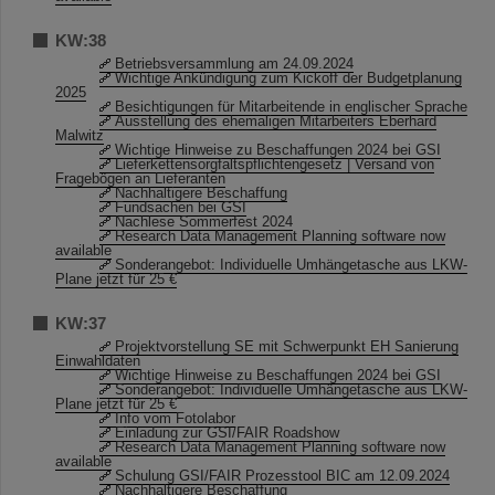
KW:38
Betriebsversammlung am 24.09.2024
Wichtige Ankündigung zum Kickoff der Budgetplanung
2025
Besichtigungen für Mitarbeitende in englischer Sprache
Ausstellung des ehemaligen Mitarbeiters Eberhard
Malwitz
Wichtige Hinweise zu Beschaffungen 2024 bei GSI
Lieferkettensorgfaltspflichtengesetz | Versand von
Fragebögen an Lieferanten
Nachhaltigere Beschaffung
Fundsachen bei GSI
Nachlese Sommerfest 2024
Research Data Management Planning software now
available
Sonderangebot: Individuelle Umhängetasche aus LKW-
Plane jetzt für 25 €
KW:37
Projektvorstellung SE mit Schwerpunkt EH Sanierung
Einwahldaten
Wichtige Hinweise zu Beschaffungen 2024 bei GSI
Sonderangebot: Individuelle Umhängetasche aus LKW-
Plane jetzt für 25 €
Info vom Fotolabor
Einladung zur GSI/FAIR Roadshow
Research Data Management Planning software now
available
Schulung GSI/FAIR Prozesstool BIC am 12.09.2024
Nachhaltigere Beschaffung