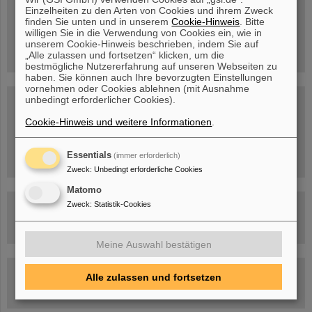
Mittwoch, 19.08.2026, 14 Uhr
Einzelheiten zu den Arten von Cookies und ihrem Zweck
Warum existiert nicht einfach nichts?
finden Sie unten und in unserem
Cookie-Hinweis
. Bitte
Hannah Elfner,
willigen Sie in die Verwendung von Cookies ein, wie in
GSI/FAIR/Goethe-Universität
unserem Cookie-Hinweis beschrieben, indem Sie auf
Anmeldung und weitere Informationen
„Alle zulassen und fortsetzen“ klicken, um die
bestmögliche Nutzererfahrung auf unseren Webseiten zu
haben. Sie können auch Ihre bevorzugten Einstellungen
vornehmen oder Cookies ablehnen (mit Ausnahme
unbedingt erforderlicher Cookies).
SCIENCE POP-UP
geöffnet Di – Fr,
Cookie-Hinweis und weitere Informationen
.
12 – 17 Uhr
Sa, 11.07.26, 10:30-16:00 Uhr
Ernst-Ludwig-Str. 22
Essentials
(immer erforderlich)
Innenstadt Darmstadt
Zweck
:
Unbedingt erforderliche Cookies
Matomo
FAIR-Trailer: Der Weg der Teilchen durch die
Zweck
:
Statistik-Cookies
Beschleunigeranlage
Meine Auswahl bestätigen
Rundflug über die FAIR-Baustelle
Alle zulassen und fortsetzen