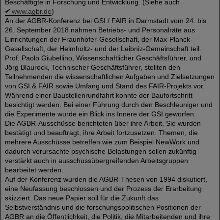
Beschäftigte in Forschung und Entwicklung. (Siehe auch
www.agbr.de
)
An der AGBR-Konferenz bei GSI / FAIR in Darmstadt vom 24. bis
26. September 2018 nahmen Betriebs- und Personalräte aus
Einrichtungen der Fraunhofer-Gesellschaft, der Max-Planck-
Gesellschaft, der Helmholtz- und der Leibniz-Gemeinschaft teil.
Prof. Paolo Giubellino, Wissenschaftlicher Geschäftsführer, und
Jörg Blaurock, Technischer Geschäftsführer, stellten den
Teilnehmenden die wissenschaftlichen Aufgaben und Zielsetzungen
von GSI & FAIR sowie Umfang und Stand des FAIR-Projekts vor.
Während einer Baustellenrundfahrt konnte der Baufortschritt
besichtigt werden. Bei einer Führung durch den Beschleuniger und
die Experimente wurde ein Blick ins Innere der GSI geworfen.
Die AGBR-Ausschüsse berichteten über ihre Arbeit. Sie wurden
bestätigt und beauftragt, ihre Arbeit fortzusetzen. Themen, die
mehrere Ausschüsse betreffen wie zum Beispiel NewWork und
dadurch verursachte psychische Belastungen sollen zukünftig
verstärkt auch in ausschussübergreifenden Arbeitsgruppen
bearbeitet werden.
Auf der Konferenz wurden die AGBR-Thesen von 1994 diskutiert,
eine Neufassung beschlossen und der Prozess der Erarbeitung
skizziert. Das neue Papier soll für die Zukunft das
Selbstverständnis und die forschungspolitischen Positionen der
AGBR an die Öffentlichkeit, die Politik, die Mitarbeitenden und ihre