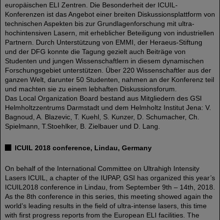
europäischen ELI Zentren. Die Besonderheit der ICUIL-
Konferenzen ist das Angebot einer breiten Diskussionsplattform von
technischen Aspekten bis zur Grundlagenforschung mit ultra-
hochintensiven Lasern, mit erheblicher Beteiligung von industriellen
Partnern. Durch Unterstützung von EMMI, der Heraeus-Stiftung
und der DFG konnte die Tagung gezielt auch Beiträge von
Studenten und jungen Wissenschaftlern in diesem dynamischen
Forschungsgebiet unterstützen. Über 220 Wissenschaftler aus der
ganzen Welt, darunter 50 Studenten, nahmen an der Konferenz teil
und machten sie zu einem lebhaften Diskussionsforum.
Das Local Organization Board bestand aus Mitgliedern des GSI
Helmholtzzentrums Darmstadt und dem Helmholtz Institut Jena: V.
Bagnoud, A. Blazevic, T. Kuehl, S. Kunzer, D. Schumacher, Ch.
Spielmann, T.Stoehlker, B. Zielbauer und D. Lang.
ICUIL 2018 conference, Lindau, Germany
On behalf of the International Committee on Ultrahigh Intensity
Lasers ICUIL, a chapter of the IUPAP, GSI has organized this year’s
ICUIL2018 conference in Lindau, from September 9th – 14th, 2018.
As the 8th conference in this series, this meeting showed again the
world’s leading results in the field of ultra-intense lasers, this time
with first progress reports from the European ELI facilities. The