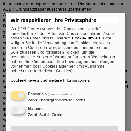
Interessenvertretungen kommunizieren. Die Koordination soll der
AGBR Grundsatzfragenausschuss übernehmen.
Als Vertreter von N2 [Nsquared] stellten Erich Zähringer und Lukas
Wir respektieren Ihre Privatsphäre
Kreis die aktuellen Aktivitäten aus dem Netzwerk der
Doktorandennetzwerke von HGF, MPG und WGL vor. Dazu
Wir (GSI GmbH) verwenden Cookies auf „gsi.de“.
gehören Treffen mit Bundestagsabgeordneten und Vertretern des
Einzelheiten zu den Arten von Cookies und ihrem Zweck
BMBF. Themen für die weitere Arbeit von N2 sind die
finden Sie unten und in unserem
Cookie-Hinweis
. Bitte
verschiedenen Vertragsarten und die damit verbundenen
willigen Sie in die Verwendung von Cookies ein, wie in
unserem Cookie-Hinweis beschrieben, indem Sie auf
unterschiedlichen Vergütungen, die Internationalität und der
„Alle zulassen und fortsetzen“ klicken, um die
Machtmissbrauch durch betreuende WissenschaftlerInnen. Die
bestmögliche Nutzererfahrung auf unseren Webseiten zu
begonnene gute Zusammenarbeit zwischen AGBR und N2 soll
haben. Sie können auch Ihre bevorzugten Einstellungen
fortgesetzt werden.
vornehmen oder Cookies ablehnen (mit Ausnahme
Der Vertreter der Gewerkschaft ver.di, Matthias Neis, berichtet über
unbedingt erforderlicher Cookies).
neue Kooperationsformen und „Finanzarchitekturen“ in der
Cookie-Hinweis und weitere Informationen
.
Forschungslandschaft, über Tarifverhandlungen der Länder und für
studentische Hilfskräfte in Berlin sowie über Umstrukturierungen bei
ver.di und den Organisationsgrad in der Wissenschaft. Mit ihm
Essentials
(immer erforderlich)
wurde auch über sachgrundlose Befristungen und ihre
Zweck
:
Unbedingt erforderliche Cookies
Beschränkung in Umsetzung des Koalitionsvertrages diskutiert.
Im Gespräch mit Karin Wolff (CDU), Gernot Grumbach (SPD) und
Matomo
Janine Wissler (LINKE) (Mitglieder des Ausschusses für
Zweck
:
Statistik-Cookies
Wissenschaft und Kunst (WKA) des Hessischen Landtags) wurden
folgende forschungspolitische Themen diskutiert: Ausbau der