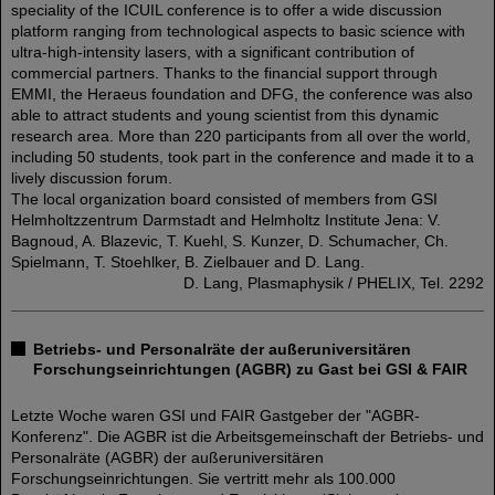
speciality of the ICUIL conference is to offer a wide discussion
platform ranging from technological aspects to basic science with
ultra-high-intensity lasers, with a significant contribution of
commercial partners. Thanks to the financial support through
EMMI, the Heraeus foundation and DFG, the conference was also
able to attract students and young scientist from this dynamic
research area. More than 220 participants from all over the world,
including 50 students, took part in the conference and made it to a
lively discussion forum.
The local organization board consisted of members from GSI
Helmholtzzentrum Darmstadt and Helmholtz Institute Jena: V.
Bagnoud, A. Blazevic, T. Kuehl, S. Kunzer, D. Schumacher, Ch.
Spielmann, T. Stoehlker, B. Zielbauer and D. Lang.
D. Lang, Plasmaphysik / PHELIX, Tel. 2292
Betriebs- und Personalräte der außeruniversitären
Forschungseinrichtungen (AGBR) zu Gast bei GSI & FAIR
Letzte Woche waren GSI und FAIR Gastgeber der "AGBR-
Konferenz". Die AGBR ist die Arbeitsgemeinschaft der Betriebs- und
Personalräte (AGBR) der außeruniversitären
Forschungseinrichtungen. Sie vertritt mehr als 100.000