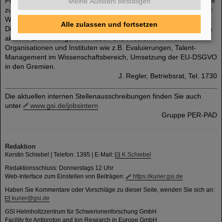
Forschungsinfrastrukturen und deren Finanzierung, Gestaltung der
Meine Auswahl bestätigen
zukünftigen Kooperation von Bund und Ländern, gute Arbeit in der
Wissenschaft und Gleichstellung in der Wissenschaft.
Alle zulassen und fortsetzen
Die VertreterInnen der vier Forschungsorganisationen diskutierten
aktuelle Entwicklungen, Vorhaben und Probleme in ihren
Organisationen und Instituten wie z.B. Evaluierungen, Talent-
Management im Wissenschaftsbereich, Umsetzung der EU-DSGVO
in den Gremien.
J. Regler, Betriebsrat, Tel. 1730
Die aktuellen internen Stellenausschreibungen finden Sie auch
unter
www.gsi.de/jobsintern
Gruppe PER-PAD
Redaktion
Kerstin Schiebel | Telefon: 1395 | E-Mail:
K.Schiebel
Redaktionsschluss: Donnerstags 12 Uhr
Web-Interface zum Einstellen von Beiträgen:
https://kurier.gsi.de
Haben Sie Kommentare oder Vorschläge zu dieser Seite, wenden Sie sich an:
kurier@gsi.de
GSI Helmholtzzentrum für Schwerionenforschung GmbH
Facility for Antiproton and Ion Research in Europe GmbH