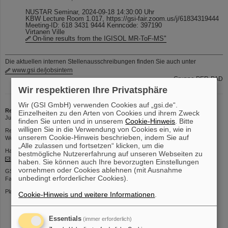
NUSTAR Seminar, 2024-09-18 14:30:00 Uhr
KBW Lecture Room 1.017, https://gsi-fair.zoom.us/j/61834319444
Meeting-ID: 618 3431 9444 Kenncode: 397190
Virtanen Ville
On-line results from the IGISOL MR-ToF-MS"
Die aktuellen internen Stellenausschreibungen finden Sie auch unter
www.gsi.de/jobsintern
Gruppe PER-PAD
Wir respektieren Ihre Privatsphäre
Wir (GSI GmbH) verwenden Cookies auf „gsi.de“.
Redaktion
Einzelheiten zu den Arten von Cookies und ihrem Zweck
Jutta Leroudier | Telefon: 2634 | E-Mail:
J.Leroudier@gsi.de
finden Sie unten und in unserem
Cookie-Hinweis
. Bitte
willigen Sie in die Verwendung von Cookies ein, wie in
Redaktionsschluss: Donnerstags 12 Uhr
unserem Cookie-Hinweis beschrieben, indem Sie auf
Web-Interface zum Einstellen von Beiträgen:
https://kurier.gsi.de
„Alle zulassen und fortsetzen“ klicken, um die
Haben Sie Kommentare oder Vorschläge zu dieser Seite, wenden Sie sich an:
bestmögliche Nutzererfahrung auf unseren Webseiten zu
kurier@gsi.de
haben. Sie können auch Ihre bevorzugten Einstellungen
vornehmen oder Cookies ablehnen (mit Ausnahme
GSI Helmholtzzentrum für Schwerionenforschung GmbH
unbedingt erforderlicher Cookies).
Facility for Antiproton and Ion Research in Europe GmbH
Planckstr. 1 | 64291 Darmstadt | Telefon: +49-6159-71- 0
Cookie-Hinweis und weitere Informationen
.
Essentials
(immer erforderlich)