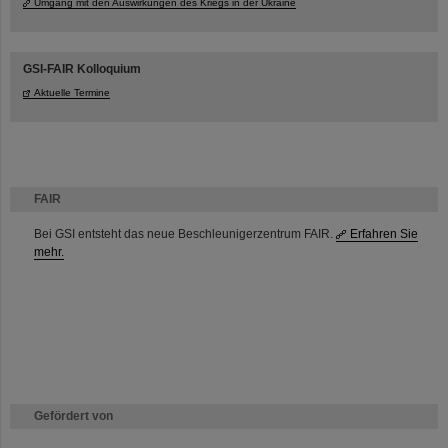
Umgang mit den Auswirkungen des Kriegs in der Ukraine
GSI-FAIR Kolloquium
Aktuelle Termine
FAIR
Bei GSI entsteht das neue Beschleunigerzentrum FAIR.
Erfahren Sie
mehr.
Gefördert von