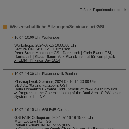
T. Bretz, Experimentelektronik
Wissenschaftliche Sitzungen/Seminare bei GSI
16.07. 10:00 Uhr, Workshops
Workshops, 2024-07-16 10:00:00 Uhr
Lecture Hall SB1, GSI Darmstadt
Peter Braun-Munzinger GSI, Darmstadt | Carlo Ewerz GSI,
Darmstadt | Klaus Blaum Max-Planck-Institut für Kernphysik
EMMI Physics Day 2024
16.07. 14:30 Uhr, Plasmaphysik Seminar
Plasmaphysik Seminar, 2024-07-16 14:30:00 Uhr
SB3 3.170a and via Zoom, GSI
Doria Domenico Extreme Light Infrastructure-Nuclear Physics
Progress in the Commissioning of the Dual-Arm 10 PW Laser
System of ELI-NP
16.07. 16:15 Uhr, GSI-FAIR Colloquium
GSI-FAIR Colloquium, 2024-07-16 16:15:00 Uhr
Main Lecture Hall, GSI
Roberta Arnaldi INFN Torino (Italy)
Quarkonium in the Quark-Gluon Plasma: An Experimental