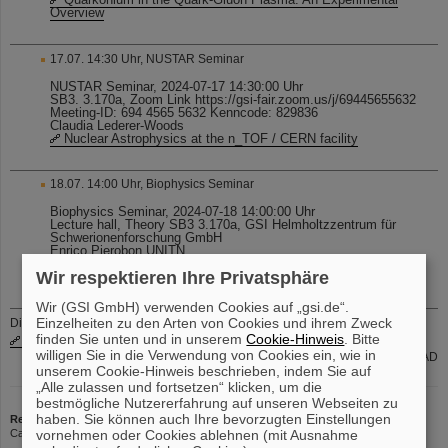
Overview
17.07. 14:30 Uhr, NUSTAR Seminar
NUSTAR Seminar, 2024-07-17 14:30:00 Uhr
SB3. 3.170a, Zoom Link https://gsi-fair.zoom.us/j/69445655632
Meeting-ID: 694 4565 5632 Kenncode: 829836
Claudia Lederer-Woods
Nuclear Astrophysics at the n_TOF / CERN facility
18.07. 14:00 Uhr, Biophysics Seminar
Biophysics Seminar, 2024-07-18 14:00:00 Uhr
Lecture hall, Theory SB3 3.170a, GSI Helmholtzzentrum für
Schwerionenforschung GmbH
Enrico Pierobon UNITN
Design and implementation of the novel Hybrid Detector for
Wir respektieren Ihre Privatsphäre
Microdosimetry (HDM)
Wir (GSI GmbH) verwenden Cookies auf „gsi.de“.
Einzelheiten zu den Arten von Cookies und ihrem Zweck
Die aktuellen internen Stellenausschreibungen finden Sie auch unter
finden Sie unten und in unserem
Cookie-Hinweis
. Bitte
www.gsi.de/jobsintern
willigen Sie in die Verwendung von Cookies ein, wie in
Gruppe PER-PAD
unserem Cookie-Hinweis beschrieben, indem Sie auf
„Alle zulassen und fortsetzen“ klicken, um die
bestmögliche Nutzererfahrung auf unseren Webseiten zu
haben. Sie können auch Ihre bevorzugten Einstellungen
Redaktion
Carola Pomplun | Telefon: 3010 | E-Mail:
C.Pomplun@gsi.de
vornehmen oder Cookies ablehnen (mit Ausnahme