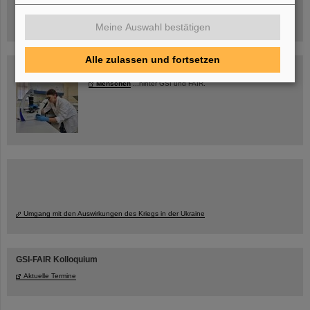
jetzt Termin buchen!
Meine Auswahl bestätigen
Alle zulassen und fortsetzen
Blog Beam On
Menschen
...hinter GSI und FAIR.
Umgang mit den Auswirkungen des Kriegs in der Ukraine
GSI-FAIR Kolloquium
Aktuelle Termine