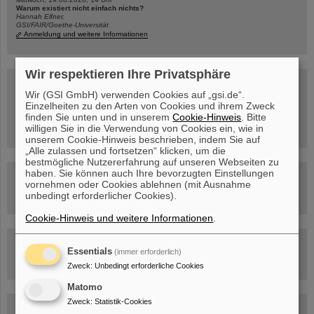
Warum existiert nicht einfach nichts?
Hannah Elfner,
GSI/FAIR/Goethe-Universität
Anmeldung und weitere Informationen
Wir respektieren Ihre Privatsphäre
SCIENCE POP-UP
geöffnet Di – Fr,
Wir (GSI GmbH) verwenden Cookies auf „gsi.de“.
12 – 17 Uhr
Einzelheiten zu den Arten von Cookies und ihrem Zweck
Sa, 11.07.26, 10:30-16:00 Uhr
finden Sie unten und in unserem
Cookie-Hinweis
. Bitte
Ernst-Ludwig-Str. 22
willigen Sie in die Verwendung von Cookies ein, wie in
Innenstadt Darmstadt
unserem Cookie-Hinweis beschrieben, indem Sie auf
„Alle zulassen und fortsetzen“ klicken, um die
bestmögliche Nutzererfahrung auf unseren Webseiten zu
haben. Sie können auch Ihre bevorzugten Einstellungen
FAIR-Trailer: Der Weg der Teilchen durch die
vornehmen oder Cookies ablehnen (mit Ausnahme
Beschleunigeranlage
unbedingt erforderlicher Cookies).
Cookie-Hinweis und weitere Informationen
.
Rundflug über die FAIR-Baustelle
Essentials
(immer erforderlich)
Zweck
:
Unbedingt erforderliche Cookies
Matomo
Zweck
:
Statistik-Cookies
Besichtigung von GSI/FAIR –