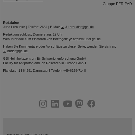
Gruppe PER-PAD
Redaktion
Jutta Leroudier | Telefon: 2634 | E-Mail:
J.Leroudier@gsi.de
Redaktionsschluss: Donnerstags 12 Uhr
Web-Interface zum Einstellen von Beiträgen:
https://kurier.gsi.de
Haben Sie Kommentare oder Vorschläge zu dieser Seite, wenden Sie sich an:
kurier@gsi.de
GSI Helmholtzzentrum für Schwerionenforschung GmbH
Facility for Antiproton and Ion Research in Europe GmbH
Planckstr. 1 | 64291 Darmstadt | Telefon: +49-6159-71- 0
instagram
linkedin
youtube
helmholtz.social
facebook
Mittwoch, 19.08.2026, 14 Uhr