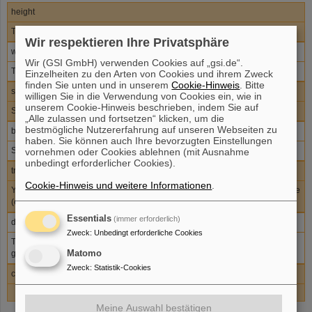
height
The height of the graphics (e.g. height=5cm)
Wir respektieren Ihre Privatsphäre
width
Wir (GSI GmbH) verwenden Cookies auf „gsi.de“.
The width of the graphic (e.g. width=2in)
Einzelheiten zu den Arten von Cookies und ihrem Zweck
finden Sie unten und in unserem
Cookie-Hinweis
. Bitte
scale
willigen Sie in die Verwendung von Cookies ein, wie in
unserem Cookie-Hinweis beschrieben, indem Sie auf
Scale factor for the graphic (e.g. scale=2)
„Alle zulassen und fortsetzen“ klicken, um die
bestmögliche Nutzererfahrung auf unseren Webseiten zu
bb
haben. Sie können auch Ihre bevorzugten Einstellungen
Specifies the Bounding Box parameters (e.g. bb=0 0 50 100)
vornehmen oder Cookies ablehnen (mit Ausnahme
unbedingt erforderlicher Cookies).
trim
Cookie-Hinweis und weitere Informationen
.
You can specify the amount to remove from the left, bottom, right and top side
(e.g. trim=1 2 3 4)
Essentials
(immer erforderlich)
draft
Zweck
:
Unbedingt erforderliche Cookies
The graphic's Bounding Box and filename are displayed in place of the real
graphic.
Matomo
Zweck
:
Statistik-Cookies
clip
Meine Auswahl bestätigen