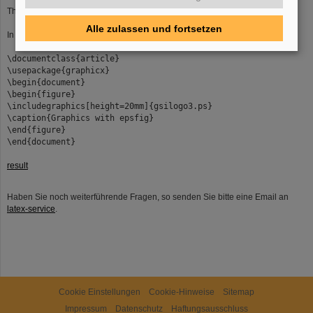
There are some more options available (see the
documentation
)
Alle zulassen und fortsetzen
In the following example the picture was included at its natural size:
\documentclass{article}
\usepackage{graphicx}
\begin{document}
\begin{figure}
\includegraphics[height=20mm]{gsilogo3.ps}
\caption{Graphics with epsfig}
\end{figure}
\end{document}
result
Haben Sie noch weiterführende Fragen, so senden Sie bitte eine Email an
latex-service
.
Cookie Einstellungen
Cookie-Hinweise
Sitemap
Impressum
Datenschutz
Haftungsausschluss