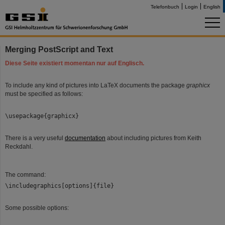
Telefonbuch
Login
English
Merging PostScript and Text
Diese Seite existiert momentan nur auf Englisch.
To include any kind of pictures into LaTeX documents the package
graphicx
must be specified as follows:
\usepackage{graphicx}
There is a very useful
documentation
about including pictures from Keith
Reckdahl.
The command:
\includegraphics[options]{file}
Some possible options: