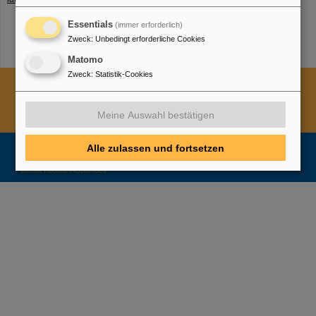
Essentials
(immer erforderlich)
Zweck
:
Unbedingt erforderliche Cookies
Matomo
Zweck
:
Statistik-Cookies
Cookie Einstellungen
Cookie-Hinweise
Sitemap
Impressum
Datenschutz
Haftungsausschluss
Meine Auswahl bestätigen
Urheberrecht
Erklärung zur Barrierefreiheit
Alle zulassen und fortsetzen