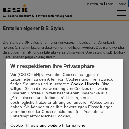
Telefonbuch
Login
English
Erstellen eigener BiB-Styles
Die Standard-Stylefiles für ein Literaturverzeichnis aus einer Datenbank
heraus (z.B. plain.bst, unsrt.bst) können modifiziert werden. Das ist notwendig,
da z.B. german.sty für das Literaturverzeichnis keine Übersetzung (z.B. Editor -
Herausgeber, page - Seite) liefert.
latex makebst
Wir respektieren Ihre Privatsphäre
Master-Style angeben (meist merlin.bst)
Name des neu zu definierenden Styles angeben
Wir (GSI GmbH) verwenden Cookies auf „gsi.de“.
Sprache definieren
Einzelheiten zu den Arten von Cookies und ihrem Zweck
ganz viele Dinge für das Layout des Verzeichnisses festlegen
finden Sie unten und in unserem
Cookie-Hinweis
. Bitte
willigen Sie in die Verwendung von Cookies ein, wie in
Durch diese Prozedur wird ein Batchfile
name
.dbj
erzeugt.
unserem Cookie-Hinweis beschrieben, indem Sie auf
„Alle zulassen und fortsetzen“ klicken, um die
latex name.dbj erzeugt ein File:
name
.bst
bestmögliche Nutzererfahrung auf unseren Webseiten zu
Im Windows wird direkt die Datei
name
.bst erzeugt.
haben. Sie können auch Ihre bevorzugten Einstellungen
Benutzung des neuen BiB-Styles durch
\bibliographystyle{
name
}
vornehmen oder Cookies ablehnen (mit Ausnahme
unbedingt erforderlicher Cookies).
Haben Sie noch weiterführende Fragen, so senden Sie bitte eine Email an
Cookie-Hinweis und weitere Informationen
.
latex-service
.