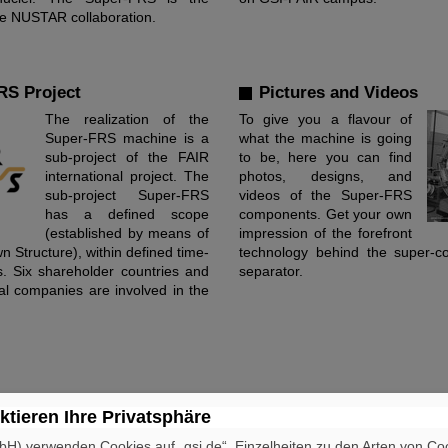
the NUSTAR collaboration.
RS Project
Pictures and Videos
The realization of the
To give you a flavour of
Super-FRS machine is a
what the machine is going
sub-project of the FAIR
to be, here you can find
international project. The
photos, designs, and
sub-project Super-FRS
videos of the Super-FRS
has a defined scope
components. Get your own
(established by means of
impression of the forefront
 Structure), within defined time-
technology behind the super-c
s. Six shareholder countries and
separator.
nal companies are involved in the
ktieren Ihre Privatsphäre
H) verwenden Cookies auf „gsi.de“. Einzelheiten zu den Arten von Co