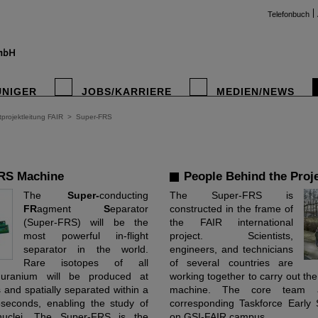
Telefonbuch
UNIGER
JOBS/KARRIERE
MEDIEN/NEWS
projektleitung FAIR
>
Super-FRS
RS Machine
People Behind the Proj
­­The
Super-
conducting
The Super-FRS is
FR
agment
S
eparator
constructed in the frame of
(Super-FRS)­ ­will be the
the FAIR international
most powerful in-flight
project. Scientists,
separator in the world.
engineers, and technicians
Rare isotopes of all
of several countries are
uranium will be produced at
working together to carry out the
es and spatially separated within a
machine. The core team 
seconds, enabling the study of
corresponding Taskforce Early 
 nuclei. The Super-FRS is the
on GSI-FAIR campus.