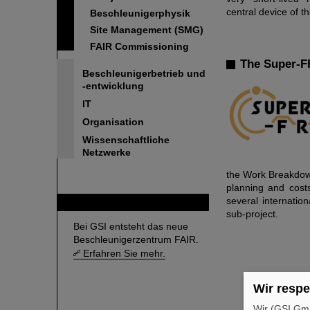
central device of 
Beschleunigerphysik
Site Management (SMG)
FAIR Commissioning
The Super-F
Beschleunigerbetrieb und
-entwicklung
IT
Organisation
Wissenschaftliche
Netzwerke
the Work Breakdown
planning and cost
several internatio
FAIR
sub-project.
Bei GSI entsteht das neue
Beschleunigerzentrum FAIR.
Erfahren Sie mehr.
Wir respe
Wir (GSI Gmb