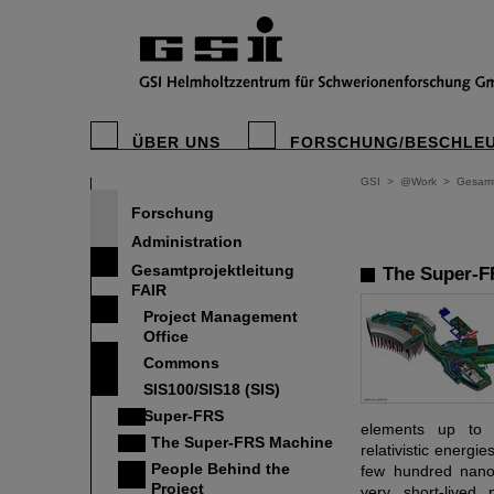
ÜBER UNS
FORSCHUNG/BESCHLE
GSI
>
@Work
>
Gesamt
Forschung
Administration
Gesamtprojektleitung
The Super-F
FAIR
Project Management
Office
Commons
SIS100/SIS18 (SIS)
Super-FRS
elements up to 
The Super-FRS Machine
relativistic energi
People Behind the
few hundred nano
Project
very short-lived