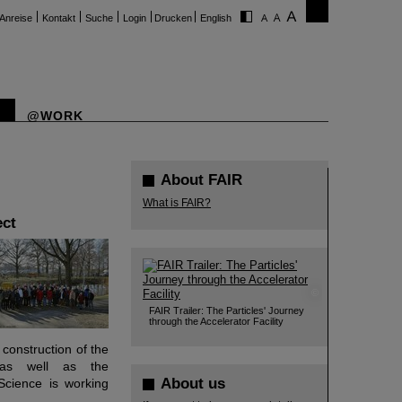
Anreise
Kontakt
Suche
Login
Drucken
English
@WORK
About FAIR
What is FAIR?
ect
©
FAIR Trailer: The Particles' Journey
through the Accelerator Facility
 construction of the
as well as the
About us
Science is working