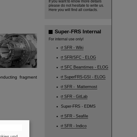
If you want to know more details
please do not hesitate to write us.
Here you will find all contacts.
Super-FRS Internal
For internal use only!
SFR - Wiki
SFR/SFC - ELOG
SFC Beamtimes - ELOG
onducting fragment
SuperFRS-GSI - ELOG
SFR - Mattermost
SFR - GitLab
Super-FRS - EDMS
SFR - Seafile
SFR - Indico
okies und