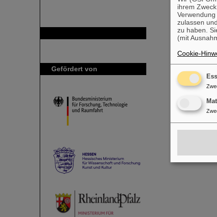
ihrem Zweck
Verwendung v
zulassen und
zu haben. Si
GSI ist Mitglied bei
(mit Ausnahm
Cookie-Hinwe
Gefördert von
Ess
Zwe
Ma
Zwe