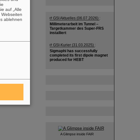
die
e auf „Alle
n Webseiten
GSI Aktuelles (06.07.2026)
:
es ablehnen
Millimeterarbeit im Tunnel –
Targetkammer des Super-FRS
installiert
GSI-Kurier (31.03.2025)
:
Sigmaphi has successfully
completed its first dipole magnet
produced for HEBT
A Glimpse inside FAIR