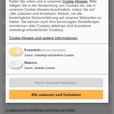
finden Sie unten und in unserem
Cookie-Hinweis
. Bitte
willigen Sie in die Verwendung von Cookies ein, wie in
Rundflug über die FAIR-Baustelle
unserem Cookie-Hinweis beschrieben, indem Sie auf
„Alle zulassen und fortsetzen“ klicken, um die
bestmögliche Nutzererfahrung auf unseren Webseiten zu
haben. Sie können auch Ihre bevorzugten Einstellungen
vornehmen oder Cookies ablehnen (mit Ausnahme
Besichtigung von GSI/FAIR –
unbedingt erforderlicher Cookies).
jetzt Termin buchen!
Cookie-Hinweis und weitere Informationen
.
Essentials
(immer erforderlich)
Zweck
:
Unbedingt erforderliche Cookies
Blog Beam On
Menschen
...hinter GSI und FAIR.
Matomo
Zweck
:
Statistik-Cookies
Meine Auswahl bestätigen
Alle zulassen und fortsetzen
Umgang mit den Auswirkungen des Kriegs in der Ukraine