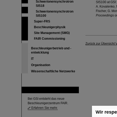
Schwerionensynchrotron
SIS100 at GSI:
SIS18
A. Kovalenko, N
Fischer, G. Mori
Schwerionensynchrotron
Proceedings of
SIS100
Super-FRS
Beschleunigerphysik
Site Management (SMG)
FAIR Commissioning
Zurück zur Übersicht 
Beschleunigerbetrieb und -
entwicklung
IT
Organisation
Wissenschaftliche Netzwerke
FAIR
Bei GSI entsteht das neue
Beschleunigerzentrum FAIR.
Erfahren Sie mehr.
Wir respe