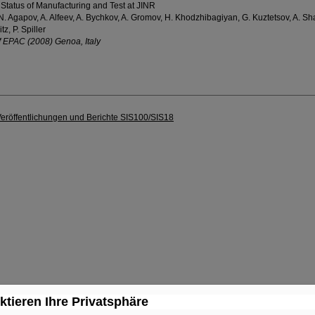
 Status of Manufacturing and Test at JINR
. Agapov, A. Alfeev, A. Bychkov, A. Gromov, H. Khodzhibagiyan, G. Kuztetsov, A. Sha
tz, P. Spiller
 EPAC (2008) Genoa, Italy
Veröffentlichungen und Berichte SIS100/SIS18
ktieren Ihre Privatsphäre