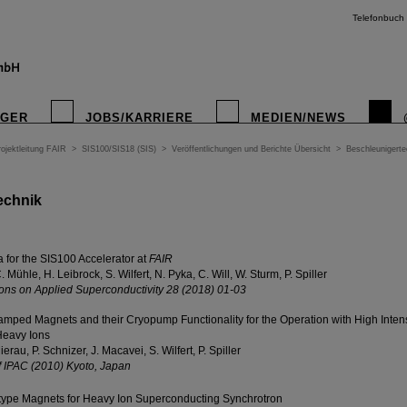
Telefonbuch
IGER
JOBS/KARRIERE
MEDIEN/NEWS
ojektleitung FAIR
>
SIS100/SIS18 (SIS)
>
Veröffentlichungen und Berichte Übersicht
>
Beschleunigerte
echnik
 for the SIS100 Accelerator at
FAIR
. Mühle, H. Leibrock, S. Wilfert, N. Pyka, C. Will, W. Sturm, P. Spiller
ons on Applied Superconductivity 28 (2018) 01-03
mped Magnets and their Cryopump Functionality for the Operation with High Intens
Heavy Ions
ierau, P. Schnizer, J. Macavei, S. Wilfert, P. Spiller
 IPAC (2010) Kyoto, Japan
otype Magnets for Heavy Ion Superconducting Synchrotron