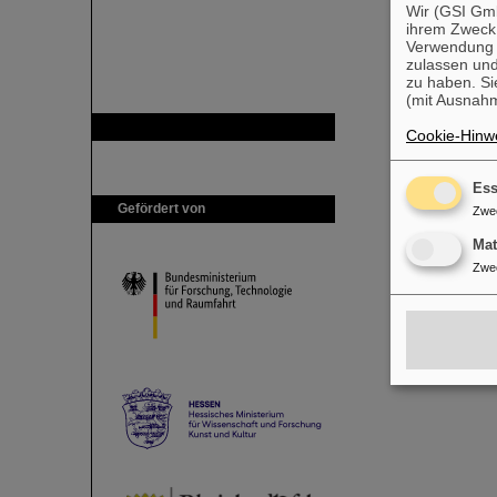
Wir (GSI Gmb
ihrem Zweck
Verwendung v
zulassen und
zu haben. Si
(mit Ausnahm
GSI ist Mitglied bei
Cookie-Hinwe
Ess
Gefördert von
Zwe
Ma
Zwe