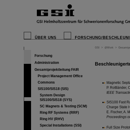
ÜBER UNS
FORSCHUNG/BESCHLEUN
GSI
>
@Work
>
Gesamtpr
Forschung
Administration
Beschleunigert
Gesamtprojektleitung FAIR
Project Management Office
Commons
Magnetic Septa
P. Rottländer, C
SIS100/SIS18 (SIS)
IEEE Transacti
System Design
SIS100/SIS18 (SYS)
SIS100 Fast Ra
SC Magnets & Testing (SCM)
Charge State 
E. Fischer, A. M
Ring RF Systems (RRF)
Proceedings of
Ring HV (RHV)
Special Installations (SSI)
Full Size Prot