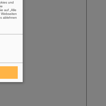
okies und
die
e auf „Alle
n Webseiten
es ablehnen