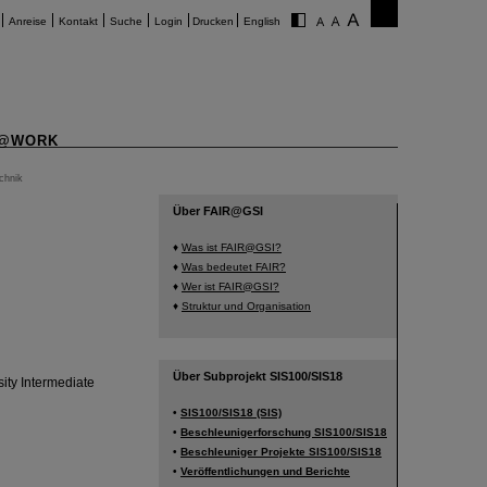
Anreise
Kontakt
Suche
Login
Drucken
English
@WORK
chnik
Über FAIR@GSI
♦
Was ist FAIR@GSI?
♦
Was bedeutet FAIR?
♦
Wer ist FAIR@GSI?
♦
Struktur und Organisation
Über Subprojekt SIS100/SIS18
ity Intermediate
•
SIS100/SIS18 (SIS)
•
Beschleunigerforschung SIS100/SIS18
•
Beschleuniger Projekte SIS100/SIS18
•
Veröffentlichungen und Berichte