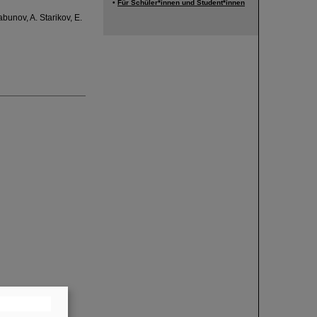
•
Für Schüler*innen und Student*innen
bunov, A. Starikov, E.