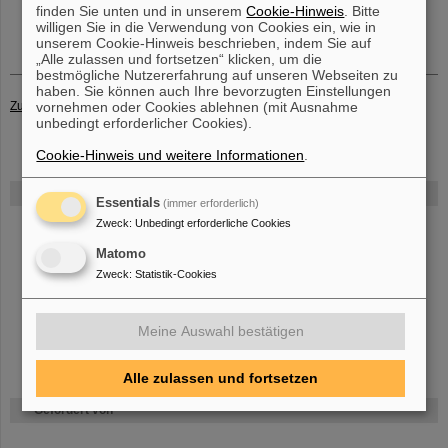
finden Sie unten und in unserem
Cookie-Hinweis
. Bitte
willigen Sie in die Verwendung von Cookies ein, wie in
unserem Cookie-Hinweis beschrieben, indem Sie auf
„Alle zulassen und fortsetzen“ klicken, um die
bestmögliche Nutzererfahrung auf unseren Webseiten zu
haben. Sie können auch Ihre bevorzugten Einstellungen
Zurück zur Übersicht Veröffentlichungen und Berichte SIS100/SIS18
vornehmen oder Cookies ablehnen (mit Ausnahme
unbedingt erforderlicher Cookies).
Cookie-Hinweis und weitere Informationen
.
FAIR
Essentials
(immer erforderlich)
Zweck
:
Unbedingt erforderliche Cookies
Bei GSI entsteht das neue Beschleunigerzentrum FAIR.
Erfahren Sie
mehr.
Matomo
Zweck
:
Statistik-Cookies
Meine Auswahl bestätigen
Alle zulassen und fortsetzen
Gefördert von