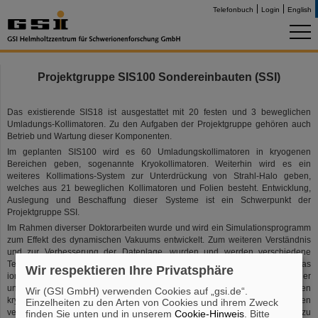
Telefonbuch
Login
English
Projektgruppe SIS100 Sondereinbauten (SSI)
Das existierende SIS18 ist ausgestattet mit 20 festen und 3 beweglichen
Umladungs-Kollimatoren. Zu den Aufgaben der Projektgruppe gehören auch
Betrieb und Wartung dieser Komponenten.
Im geplanten SIS100 wird es 60 Umladungskollimatoren in kryogenen
Bereichen geben, sogenannte Kryokollimatoren. Weiterhin wird es ein
weiteres Kollimations-System zur Unterdrückung von Strahl-Halo geben,
welches aus 21 beweglichen Kollimatoren und Folien besteht. Entwicklung,
Auslegung und Beschaffung dieser Systeme ist ein Schwerpunkt der
Projektgruppe SSI.
Im Rahmen diverser Doktorarbeiten wurde und wird ein Simulationsprogramm
zum Effekt des dynamischen Vakuums entwickelt. Zum weiteren Verständnis
und zur Verbesserung der Datenlage, wurden und werden verschiedene
Teststände aufgebaut und Messungen durchgeführt. Es ist das
Wir respektieren Ihre Privatsphäre
ionenaufschlag-induzierte Desorptionsverhalten verschiedener (kryogener
und raumtemperatur-) Materialien untersucht worden und das Saugvermögen
Wir (GSI GmbH) verwenden Cookies auf „gsi.de“.
kryogener Oberflächen vermessen. Die gewonnenen Ergebnisse werden
Einzelheiten zu den Arten von Cookies und ihrem Zweck
verwendet um neue Ansätze zur Beseitigung des dynamischen Vakuums zu
finden Sie unten und in unserem
Cookie-Hinweis
. Bitte