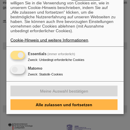
willigen Sie in die Verwendung von Cookies ein, wie in
evaluieren. Hierfür werden Prototyp-Teststände für Beschleunigerkomponeten
unserem Cookie-Hinweis beschrieben, indem Sie auf
gebaut.
„Alle zulassen und fortsetzen“ klicken, um die
bestmögliche Nutzererfahrung auf unseren Webseiten zu
⇒ Zurück
haben. Sie können auch Ihre bevorzugten Einstellungen
vornehmen oder Cookies ablehnen (mit Ausnahme
unbedingt erforderlicher Cookies).
Cookie-Hinweis und weitere Informationen
.
FAIR
Essentials
(immer erforderlich)
Bei GSI entsteht das neue Beschleunigerzentrum FAIR.
Erfahren Sie
Zweck
:
Unbedingt erforderliche Cookies
mehr.
Matomo
Zweck
:
Statistik-Cookies
Meine Auswahl bestätigen
Alle zulassen und fortsetzen
Gefördert von
HMWK