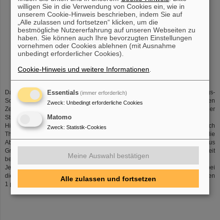
willigen Sie in die Verwendung von Cookies ein, wie in
unserem Cookie-Hinweis beschrieben, indem Sie auf
„Alle zulassen und fortsetzen“ klicken, um die
bestmögliche Nutzererfahrung auf unseren Webseiten zu
haben. Sie können auch Ihre bevorzugten Einstellungen
vornehmen oder Cookies ablehnen (mit Ausnahme
unbedingt erforderlicher Cookies).
©
Cookie-Hinweis und weitere Informationen
.
Das Funktionsprinzip baut auf die Verwendung von Hochspannungs-
Essentials
(immer erforderlich)
Schaltröhren (Thyratrons). Diese können sehr genau zum gewünschten
Zweck
:
Unbedingt erforderliche Cookies
Zeitpunkt eingeschaltet (gezündet) werden und bleiben leitend, bis der
Stromfluss beendet ist.
Matomo
Hier lädt ein Hochspannungsnetzgerät einen Kondensator auf, der dann durch
Zweck
:
Statistik-Cookies
Thy1 auf die Ablenkeinheit geschaltet wird. Um den Puls zu beenden, muss die
Ablenkeinheit über Thy2 wieder entladen werden. Die Stützkapazität wird aus
Gründen der Schaltereigenschaften und der Zuleitung zu der Ablenkeinheit
Meine Auswahl bestätigen
benötigt.
Je nach verwendeter Beschleunigereinstellung und Ionensorte werden bei
diesem Gerät Spannungen von 400V bis max. 30 kV bei Pulslängen zwischen
Alle zulassen und fortsetzen
1 µs bis 400 µs verwendet.