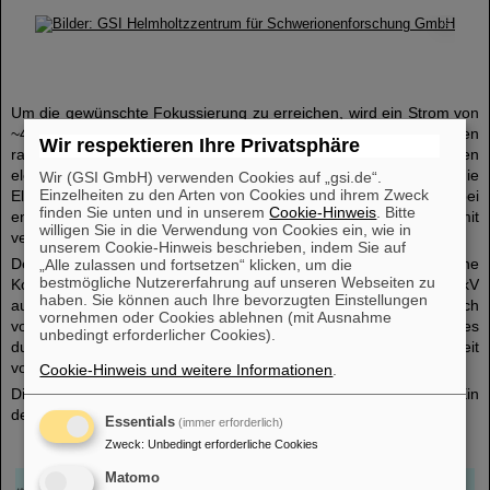
©
Um die gewünschte Fokussierung zu erreichen, wird ein Strom von
~400 kA benötigt. Zudem muß das Horn aufgrund seines hohen
Wir respektieren Ihre Privatsphäre
radioaktiven Strahlungslevels möglichst weit entfernt vom übrigen
elektrischen Aufbau der Leistungsimpulstechnik stehen, da die
Wir (GSI GmbH) verwenden Cookies auf „gsi.de“.
Einzelheiten zu den Arten von Cookies und ihrem Zweck
Elektronik ansonsten Schaden nehmen würde. Die hierbei
finden Sie unten und in unserem
Cookie-Hinweis
. Bitte
entstehende Induktivität des Gesamtsystems fällt somit
willigen Sie in die Verwendung von Cookies ein, wie in
vergleichsweise groß aus.
unserem Cookie-Hinweis beschrieben, indem Sie auf
Der benötigt Strom von etwa 400 kA wird erreicht, indem eine
„Alle zulassen und fortsetzen“ klicken, um die
bestmögliche Nutzererfahrung auf unseren Webseiten zu
Kondensatorbank mit der Kapazität von 2 mF auf ca. 14kV
haben. Sie können auch Ihre bevorzugten Einstellungen
aufgeladen wird. Die gespeicherte Energie liegt dann im Bereich
vornehmen oder Cookies ablehnen (mit Ausnahme
von 200 kJ. Das entspricht in etwa der kinetischen Energie eines
unbedingt erforderlicher Cookies).
durchschnittlichen Autos mit 1400 kg, das mit einer Geschwindigkeit
von 60 km/h fährt.
Cookie-Hinweis und weitere Informationen
.
Die Kondensatorbank wird in einem kurzen Strompuls entladen. Ein
derartiger Strompuls ist hier gezeigt:
Essentials
(immer erforderlich)
Zweck
:
Unbedingt erforderliche Cookies
Matomo