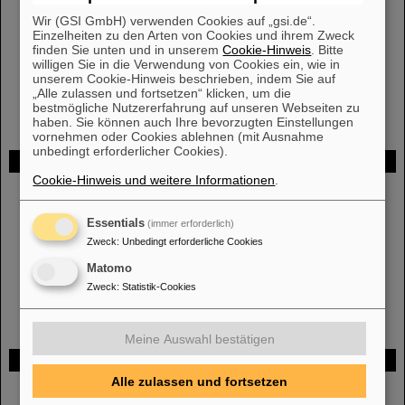
Wir (GSI GmbH) verwenden Cookies auf „gsi.de“.
Einzelheiten zu den Arten von Cookies und ihrem Zweck
finden Sie unten und in unserem
Cookie-Hinweis
. Bitte
willigen Sie in die Verwendung von Cookies ein, wie in
unserem Cookie-Hinweis beschrieben, indem Sie auf
„Alle zulassen und fortsetzen“ klicken, um die
bestmögliche Nutzererfahrung auf unseren Webseiten zu
haben. Sie können auch Ihre bevorzugten Einstellungen
vornehmen oder Cookies ablehnen (mit Ausnahme
unbedingt erforderlicher Cookies).
FAIR
Cookie-Hinweis und weitere Informationen
.
Bei GSI entsteht das neue Beschleunigerzentrum FAIR.
Erfahren Sie mehr.
Essentials
(immer erforderlich)
Zweck
:
Unbedingt erforderliche Cookies
Matomo
Zweck
:
Statistik-Cookies
Meine Auswahl bestätigen
Gefördert von
Alle zulassen und fortsetzen