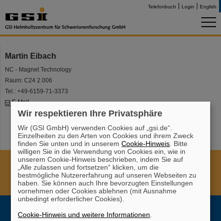
Telefonbuch
Login
English
Martin Eibach
NC - Magnet Technology
Raum: C24 2.006
Tel.: +49-6159-71-3373
E-Mail
Wir respektieren Ihre Privatsphäre
Wir (GSI GmbH) verwenden Cookies auf „gsi.de“.
Einzelheiten zu den Arten von Cookies und ihrem Zweck
finden Sie unten und in unserem
Cookie-Hinweis
. Bitte
willigen Sie in die Verwendung von Cookies ein, wie in
unserem Cookie-Hinweis beschrieben, indem Sie auf
Cookie Einstellungen
Cookie-Hinweise
Sitemap
„Alle zulassen und fortsetzen“ klicken, um die
Impressum
Datenschutz
Haftungsausschluss
bestmögliche Nutzererfahrung auf unseren Webseiten zu
haben. Sie können auch Ihre bevorzugten Einstellungen
Urheberrecht
Erklärung zur Barrierefreiheit
vornehmen oder Cookies ablehnen (mit Ausnahme
unbedingt erforderlicher Cookies).
Cookie-Hinweis und weitere Informationen
.