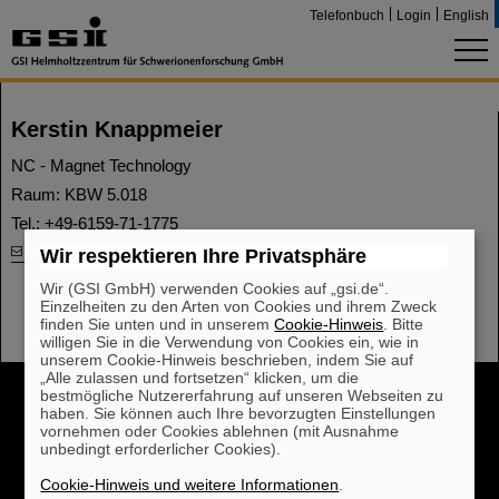
Telefonbuch
Login
English
Kerstin Knappmeier
NC - Magnet Technology
Raum: KBW 5.018
Tel.: +49-6159-71-1775
E-Mail
Wir respektieren Ihre Privatsphäre
Wir (GSI GmbH) verwenden Cookies auf „gsi.de“.
Einzelheiten zu den Arten von Cookies und ihrem Zweck
finden Sie unten und in unserem
Cookie-Hinweis
. Bitte
willigen Sie in die Verwendung von Cookies ein, wie in
unserem Cookie-Hinweis beschrieben, indem Sie auf
„Alle zulassen und fortsetzen“ klicken, um die
Cookie Einstellungen
Cookie-Hinweise
Sitemap
bestmögliche Nutzererfahrung auf unseren Webseiten zu
haben. Sie können auch Ihre bevorzugten Einstellungen
Impressum
Datenschutz
Haftungsausschluss
vornehmen oder Cookies ablehnen (mit Ausnahme
unbedingt erforderlicher Cookies).
Urheberrecht
Erklärung zur Barrierefreiheit
Cookie-Hinweis und weitere Informationen
.