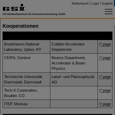
Telefonbuch
Login
English
Kooperationen
Forschungseinrichtung
Gruppe/Institut
Seite
Brookhaven National
Collider-Accelerator
page
Laboratory, Upton, NY
Department
CERN, Genève
Beams Department,
page
Accelerator & Beam
Physics
Technische Universität
Laser- und Plasmaphysik
page
Darmstadt, Darmstadt
AG
Tech-X Corporation,
page
Boulder, CO
ITEP, Moskau
page