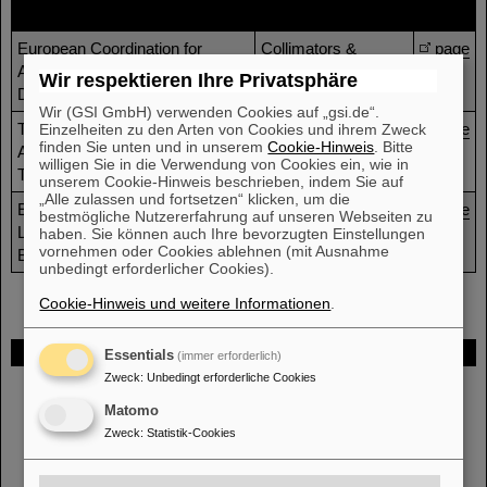
Projekt
Gruppe
Page
European Coordination for
Collimators &
page
Accelerator Research &
materials for higher
Wir respektieren Ihre Privatsphäre
Development COLMAT
beam power
Wir (GSI GmbH) verwenden Cookies auf „gsi.de“.
Test Infrastructure and
Education & Training
page
Einzelheiten zu den Arten von Cookies und ihrem Zweck
finden Sie unten und in unserem
Cookie-Hinweis
. Bitte
Accelerator Research Area
willigen Sie in die Verwendung von Cookies ein, wie in
TIARA
unserem Cookie-Hinweis beschrieben, indem Sie auf
„Alle zulassen und fortsetzen“ klicken, um die
EURO-LABS – EUROpean
Open, Diverse and
page
bestmögliche Nutzererfahrung auf unseren Webseiten zu
Laboratories for Accelerator
Inclusive Science
haben. Sie können auch Ihre bevorzugten Einstellungen
vornehmen oder Cookies ablehnen (mit Ausnahme
Based Sciences
unbedingt erforderlicher Cookies).
Cookie-Hinweis und weitere Informationen
.
FAIR
Essentials
(immer erforderlich)
Zweck
:
Unbedingt erforderliche Cookies
Bei GSI entsteht das neue Beschleunigerzentrum FAIR.
Matomo
Erfahren Sie mehr.
Zweck
:
Statistik-Cookies