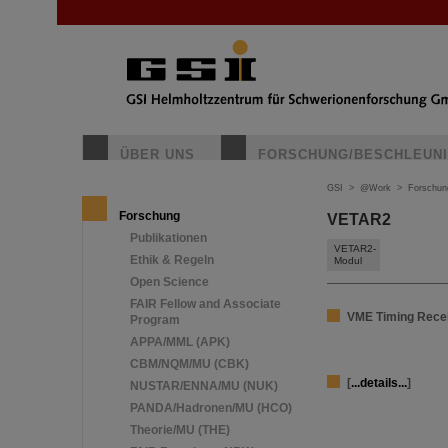
ÜBER UNS
FORSCHUNG/BESCHLEUN
GSI
>
@Work
>
Forschun
Forschung
VETAR2
Publikationen
VETAR2-
Ethik & Regeln
Modul
Open Science
FAIR Fellow and Associate
VME Timing Recei
Program
APPA/MML (APK)
CBM/NQM/MU (CBK)
[
...details...
]
NUSTAR/ENNA/MU (NUK)
PANDA/Hadronen/MU (HCO)
Theorie/MU (THE)