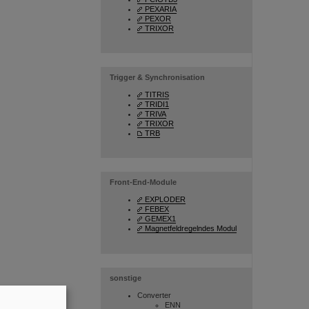
PEXARIA
PEXOR
TRIXOR
Trigger & Synchronisation
TITRIS
TRIDI1
TRIVA
TRIXOR
TRB
Front-End-Module
EXPLODER
FEBEX
GEMEX1
Magnetfeldregelndes Modul
sonstige
Converter
ENN