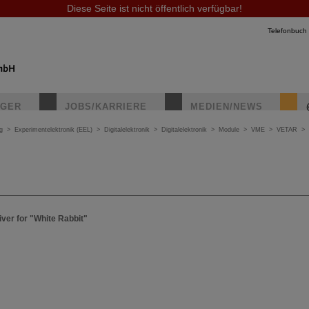
Diese Seite ist nicht öffentlich verfügbar!
Telefonbuch
IGER
JOBS/KARRIERE
MEDIEN/NEWS
g
>
Experimentelektronik (EEL)
>
Digitalelektronik
>
Digitalelektronik
>
Module
>
VME
>
VETAR
>
ver for "White Rabbit"