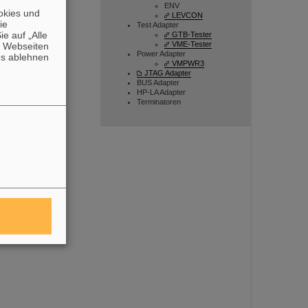
ENV
okies und
LEVCON
die
Test Adapter
e auf „Alle
GTB-Tester
VME-Tester
n Webseiten
Power Adapter
es ablehnen
VMPWR3
JTAG Adapter
BUS Adapter
HP-LA Adapter
Terminatoren