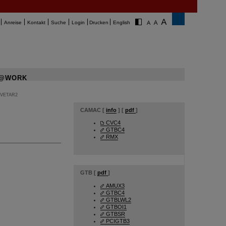
Anreise
Kontakt
Suche
Login
Drucken
English
@WORK
VETAR2
CAMAC [
info
] [
pdf
]
CVC4
GTBC4
RMX
GTB [
pdf
]
AMUX3
GTBC4
GTBLWL2
GTBOI1
GTBSR
PCIGTB3