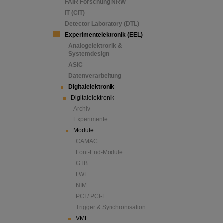
FAIR Forschung NRW
IT (CIT)
Detector Laboratory (DTL)
Experimentelektronik (EEL)
Analogelektronik &
Systemdesign
ASIC
Datenverarbeitung
Digitalelektronik
Digitalelektronik
Archiv
Experimente
Module
CAMAC
Font-End-Module
GTB
LWL
NIM
PCI / PCI-E
Trigger & Synchronisation
VME