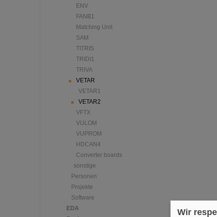
ENV
FANB1
Matching Unit
SAM
TITRIS
TRIDI1
TRIVA
VETAR
VETAR1
VETAR2
VFTX
VULOM
VUPROM
HDCAN4
Converter boards
sonstige
Personen
Projekte
Software
EDA
Wir respe