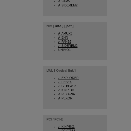
SAM5
SIDEREM2
NIM [
info
] [
pdf
]
AMUX3
ENN
FANB2
SIDEREM2
UNIMO1
LWL [ Optical link ]
EXPLODER
FEBEX
GTBLWL2
KINPEX1
PEXARIA
PEXOR
PCI / PCI-E
KINPEX1
PCIGTB3