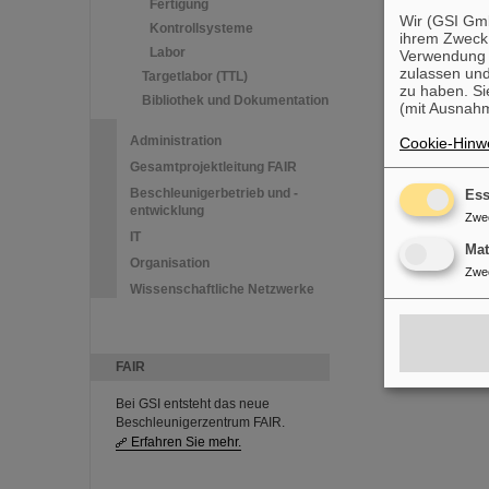
Fertigung
Wir (GSI Gmb
Kontrollsysteme
ihrem Zweck
Labor
Verwendung v
zulassen und
Targetlabor (TTL)
zu haben. Si
Bibliothek und Dokumentation
(mit Ausnahm
Administration
Cookie-Hinwe
Gesamtprojektleitung FAIR
Beschleunigerbetrieb und -
Ess
entwicklung
Zwe
IT
Ma
Organisation
Zwe
Wissenschaftliche Netzwerke
FAIR
Bei GSI entsteht das neue
Beschleunigerzentrum FAIR.
Erfahren Sie mehr.