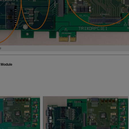
d
 Module