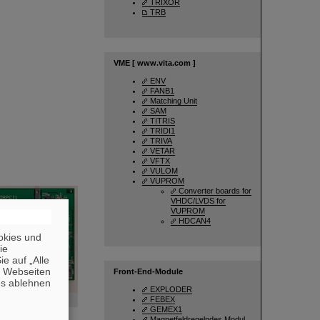
TRIXOR
TRB
VME [
www.vita.com
]
ENV
FANB1
Matching Unit
SAM
TITRIS
TRIDI1
TRIVA
VETAR
VFTX
VULOM
VUPROM
Converter boards for
VHDC/LVDS for
VUPROM
HDCAN4
okies und
die
e auf „Alle
n Webseiten
Front-End-Module
es ablehnen
EXPLODER
FEBEX
ector
GEMEX1
Magnetfeldregelndes Modul