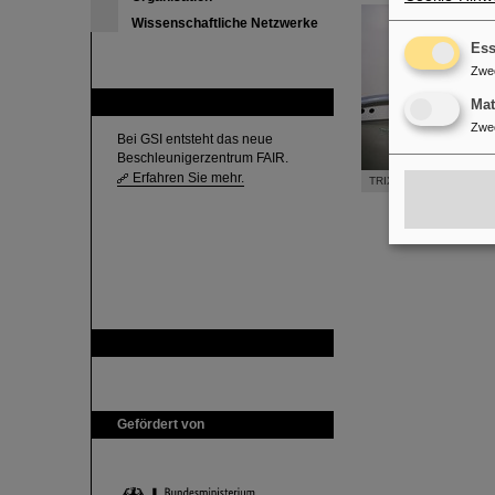
Wissenschaftliche Netzwerke
Ess
Zwe
FAIR
Ma
Zwe
Bei GSI entsteht das neue
Beschleunigerzentrum FAIR.
Erfahren Sie mehr.
TRIXOR mounted in PC
GSI ist Mitglied bei
Gefördert von