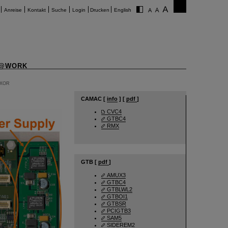
Anreise
Kontakt
Suche
Login
Drucken
English
@WORK
IXOR
CAMAC [
info
] [
pdf
]
CVC4
GTBC4
RMX
GTB [
pdf
]
AMUX3
GTBC4
GTBLWL2
GTBOI1
GTBSR
PCIGTB3
SAM5
SIDEREM2