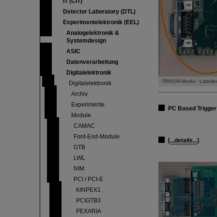
IT (CIT)
Detector Laboratory (DTL)
Experimentelektronik (EEL)
Analogelektronik &
Systemdesign
ASIC
Datenverarbeitung
Digitalelektronik
TRIXOR-Modul - Labelle
Digitalelektronik
Archiv
Experimente
PC Based Trigger
Module
CAMAC
Font-End-Module
[
...details...
]
GTB
LWL
NIM
PCI / PCI-E
KINPEX1
PCIGTB3
PEXARIA