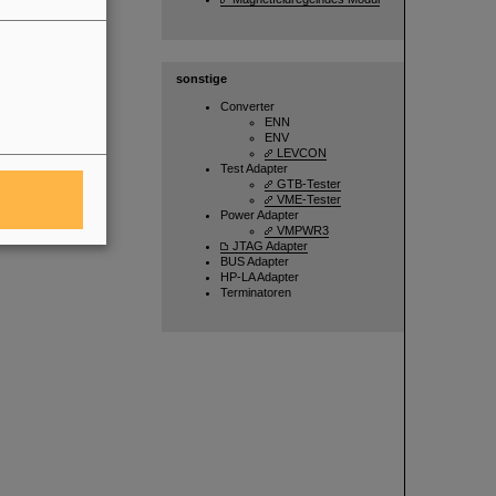
sonstige
Converter
ENN
ENV
LEVCON
Test Adapter
GTB-Tester
VME-Tester
Power Adapter
VMPWR3
JTAG Adapter
BUS Adapter
HP-LA Adapter
Terminatoren