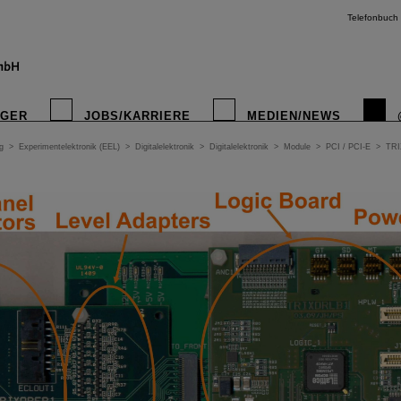
Telefonbuch
IGER
JOBS/KARRIERE
MEDIEN/NEWS
g
>
Experimentelektronik (EEL)
>
Digitalelektronik
>
Digitalelektronik
>
Module
>
PCI / PCI-E
>
TR