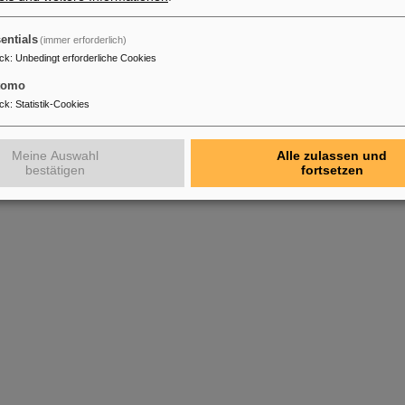
entials
(immer erforderlich)
ck
:
Unbedingt erforderliche Cookies
tomo
ck
:
Statistik-Cookies
TRIXOR mounted in PC
TRIXOR mounted in PC
Meine Auswahl
Alle zulassen und
bestätigen
fortsetzen