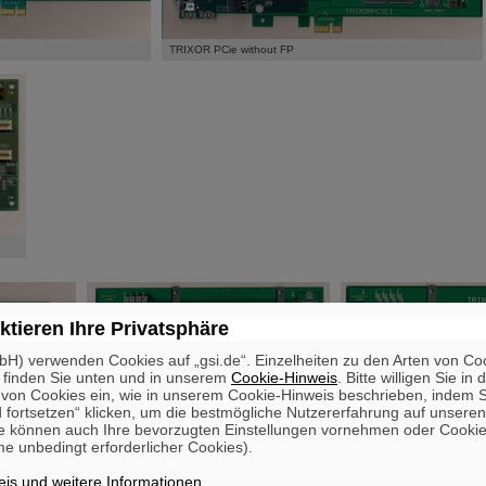
TRIXOR PCie without FP
ktieren Ihre Privatsphäre
H) verwenden Cookies auf „gsi.de“. Einzelheiten zu den Arten von Co
 finden Sie unten und in unserem
Cookie-Hinweis
. Bitte willigen Sie in 
on Cookies ein, wie in unserem Cookie-Hinweis beschrieben, indem Si
 fortsetzen“ klicken, um die bestmögliche Nutzererfahrung auf unsere
e können auch Ihre bevorzugten Einstellungen vornehmen oder Cooki
e unbedingt erforderlicher Cookies).
l Adapters
Motherboard with PCie Connector
Motherboard with PCI Conn
is und weitere Informationen
.