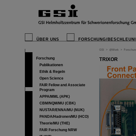
ÜBER UNS
FORSCHUNG/BESCHLEUN
GSI
>
@Work
>
Forschun
Forschung
TRIXOR
Publikationen
Ethik & Regeln
Open Science
FAIR Fellow and Associate
Program
APPA/MML (APK)
CBM/NQM/MU (CBK)
NUSTAR/ENNA/MU (NUK)
PANDA/Hadronen/MU (HCO)
Theorie/MU (THE)
FAIR Forschung NRW