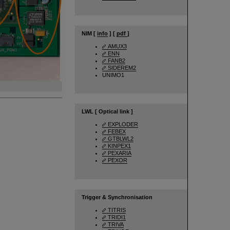
NIM [
info
] [
pdf
]
AMUX3
ENN
FANB2
SIDEREM2
UNIMO1
LWL [ Optical link ]
EXPLODER
FEBEX
GTBLWL2
KINPEX1
PEXARIA
PEXOR
Trigger & Synchronisation
TITRIS
TRIDI1
TRIVA