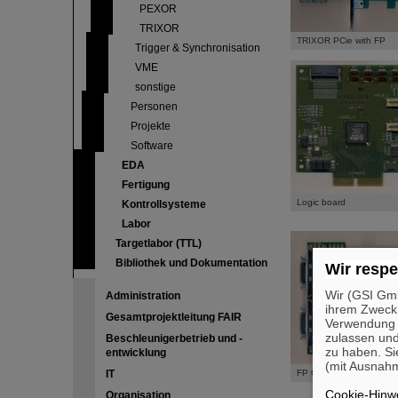
PEXOR
TRIXOR
TRIXOR PCie with FP
Trigger & Synchronisation
VME
sonstige
Personen
Projekte
Software
EDA
Fertigung
Logic board
Kontrollsysteme
Labor
Targetlabor (TTL)
Bibliothek und Dokumentation
Wir respe
Wir (GSI Gmb
Administration
ihrem Zweck
Gesamtprojektleitung FAIR
Verwendung v
zulassen und
Beschleunigerbetrieb und -
zu haben. Si
entwicklung
(mit Ausnahm
IT
FP Connectors with Leve
Cookie-Hinwe
Organisation