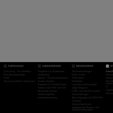
FORSCHUNG
JOBS/KARRIERE
MEDIEN/NEWS
A
Forschung - Ein Überblick
Angebote für Studierende
Pressemitteilungen
Forsc
Beschleunigeranlage
Ausbildung
News-Archiv
Admini
FAIR
Master / Promotionsarbeiten
FAIR-News
Gesamt
Wissenschaftliche Netzwerke
Duales Studium
Mediathek
Beschl
entwic
Angebote für Schüler*innen
Logos/Erscheinungsbild
IT
Arbeiten bei FAIR und GSI
target-Magazin
Organi
Mentoring Hessen
FAIR- und GSI-Broschüren
Wissen
Stellenangebote
Veranstaltungen
Initiativbewerbung
Besichtigungen bei GSI/FAIR
Fanshop
Ansprechpersonen
Aufgaben der Presse- und
Öffentlichkeitsarbeit