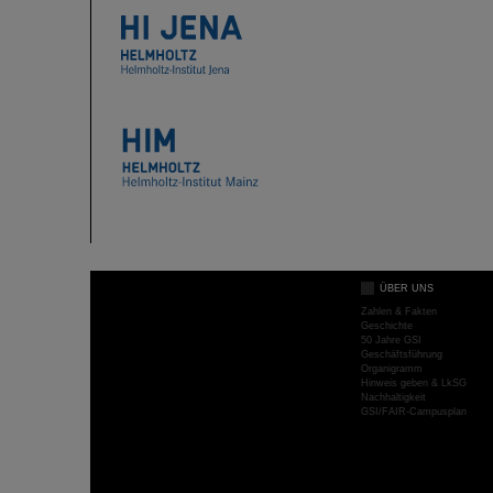
ÜBER UNS
Zahlen & Fakten
Geschichte
50 Jahre GSI
Geschäftsführung
Organigramm
Hinweis geben & LkSG
Nachhaltigkeit
GSI/FAIR-Campusplan