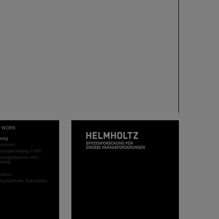
T WORK
hung
stration
projektleitung FAIR
eunigerbetrieb und -
klung
sation
schaftliche Netzwerke