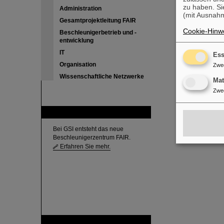
zu haben. Si
Administration
(mit Ausnahm
Gesamtprojektleitung FAIR
Cookie-Hinwe
Beschleunigerbetrieb und -
entwicklung
IT
Ess
Organisation
Zwe
Wissenschaftliche Netzwerke
Ma
Zwe
FAIR
Bei GSI entsteht das neue
Beschleunigerzentrum FAIR.
Erfahren Sie mehr.
GSI ist Mitglied bei