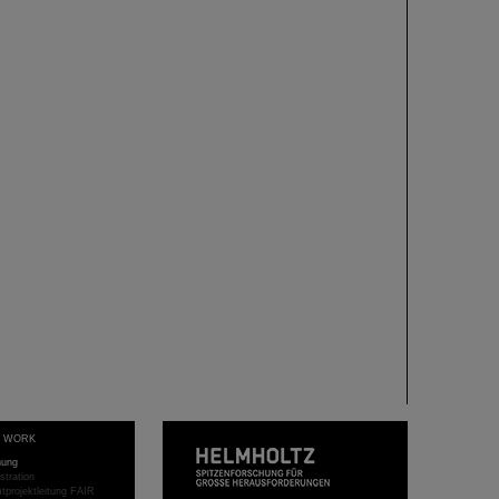
T WORK
hung
stration
projektleitung FAIR