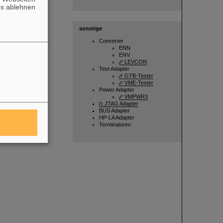
es ablehnen
sonstige
Converter
ENN
ENV
LEVCON
Test Adapter
GTB-Tester
VME-Tester
Power Adapter
VMPWR3
JTAG Adapter
BUS Adapter
HP-LA Adapter
Terminatoren