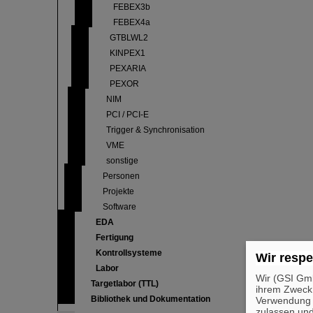
FEBEX3b
FEBEX4a
GTBLWL2
KINPEX1
PEXARIA
PEXOR
NIM
PCI / PCI-E
Trigger & Synchronisation
VME
sonstige
Personen
Projekte
Software
EDA
Fertigung
Kontrollsysteme
Wir respe
Labor
Wir (GSI Gmb
Targetlabor (TTL)
ihrem Zweck
Bibliothek und Dokumentation
Verwendung v
zulassen und