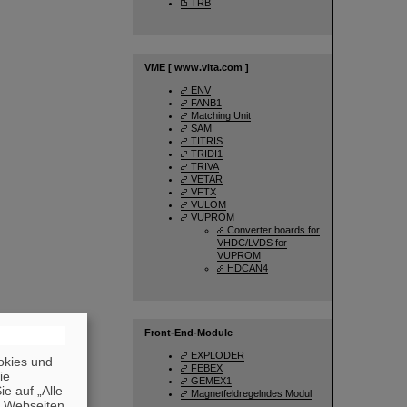
TRB
VME [
www.vita.com
]
ENV
FANB1
Matching Unit
SAM
TITRIS
TRIDI1
TRIVA
VETAR
VFTX
VULOM
VUPROM
Converter boards for
VHDC/LVDS for
VUPROM
HDCAN4
Front-End-Module
EXPLODER
okies und
FEBEX
die
GEMEX1
e auf „Alle
Magnetfeldregelndes Modul
n Webseiten