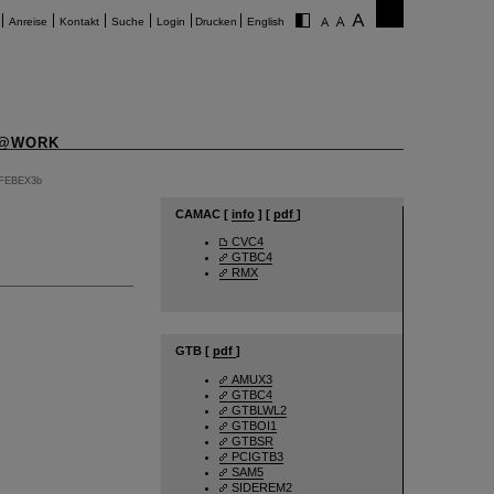
Anreise
Kontakt
Suche
Login
Drucken
English
@WORK
FEBEX3b
CAMAC [
info
] [
pdf
]
CVC4
GTBC4
RMX
GTB [
pdf
]
AMUX3
GTBC4
GTBLWL2
GTBOI1
GTBSR
PCIGTB3
SAM5
SIDEREM2