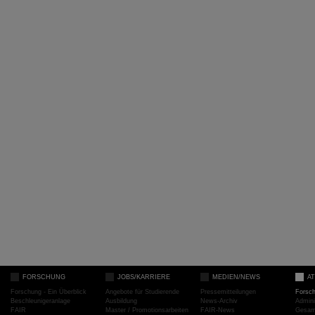
FORSCHUNG
JOBS/KARRIERE
MEDIEN/NEWS
A
Forschung - Ein Überblick
Angebote für Studierende
Pressemitteilungen
Forsc
Beschleunigeranlage
Ausbildung
News-Archiv
Admini
FAIR
Master / Promotionsarbeiten
FAIR-News
Gesamt