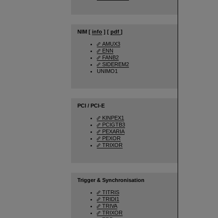
NIM [
info
] [
pdf
]
AMUX3
ENN
FANB2
SIDEREM2
UNIMO1
PCI / PCI-E
KINPEX1
PCIGTB3
PEXARIA
PEXOR
TRIXOR
Trigger & Synchronisation
TITRIS
TRIDI1
TRIVA
TRIXOR