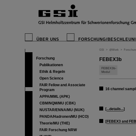
ÜBER UNS
FORSCHUNG/BESCHLEUN
GSI
>
@Work
>
Forschun
Forschung
FEBEX3b
Publikationen
FEBEX3b-
Ethik & Regeln
Modul
Open Science
FAIR Fellow and Associate
16 channel samp
Program
APPA/MML (APK)
CBM/NQM/MU (CBK)
[
...details...
]
NUSTAR/ENNA/MU (NUK)
PANDA/Hadronen/MU (HCO)
[
FEBEX3 and FEB
Theorie/MU (THE)
FAIR Forschung NRW