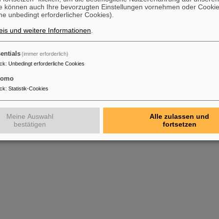
e können auch Ihre bevorzugten Einstellungen vornehmen oder Cooki
e unbedingt erforderlicher Cookies).
is und weitere Informationen
.
entials
(immer erforderlich)
ck
:
Unbedingt erforderliche Cookies
tomo
ck
:
Statistik-Cookies
Meine Auswahl
Alle zulassen und
bestätigen
fortsetzen