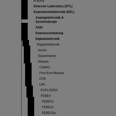
IT (CIT)
Detector Laboratory (DTL)
Experimentelektronik (EEL)
Analogelektronik &
Systemdesign
ASIC
Datenverarbeitung
Digitalelektronik
Digitalelektronik
Archiv
Experimente
Module
CAMAC
Font-End-Module
GTB
LWL
EXPLODER
FEBEX
FEBEX1
FEBEX2
FEBEX3a