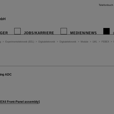
Telefonbuch
IGER
JOBS/KARRIERE
MEDIEN/NEWS
g
>
Experimentelektronik (EEL)
>
Digitalelektronik
>
Digitalelektronik
>
Module
>
LWL
>
FEBEX
>
ling ADC
EX4 Front-Panel assembly
]